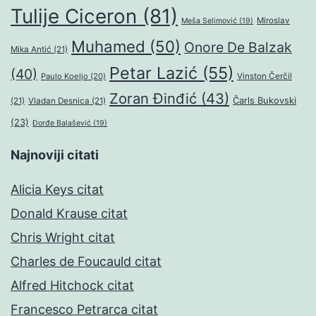
Tulije Ciceron
(81)
Miroslav
Meša Selimović
(19)
Muhamed
(50)
Onore De Balzak
Mika Antić
(21)
Petar Lazić
(55)
(40)
Paulo Koeljo
(20)
Vinston Čerčil
Zoran Đinđić
(43)
Čarls Bukovski
(21)
Vladan Desnica
(21)
(23)
Đorđe Balašević
(19)
Najnoviji citati
Alicia Keys citat
Donald Krause citat
Chris Wright citat
Charles de Foucauld citat
Alfred Hitchock citat
Francesco Petrarca citat