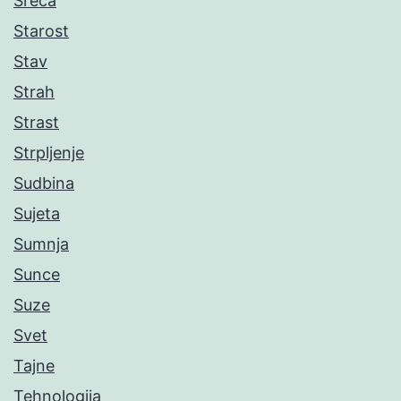
Sreća
Starost
Stav
Strah
Strast
Strpljenje
Sudbina
Sujeta
Sumnja
Sunce
Suze
Svet
Tajne
Tehnologija