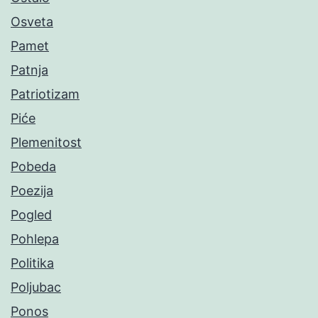
Osveta
Pamet
Patnja
Patriotizam
Piće
Plemenitost
Pobeda
Poezija
Pogled
Pohlepa
Politika
Poljubac
Ponos