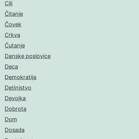
Cilj
Čitanje
Čovek
Crkva
Ćutanje
Danske poslovice
Deca
Demokratija
Detinjstvo
Devojka
Dobrota
Dom
Dosada