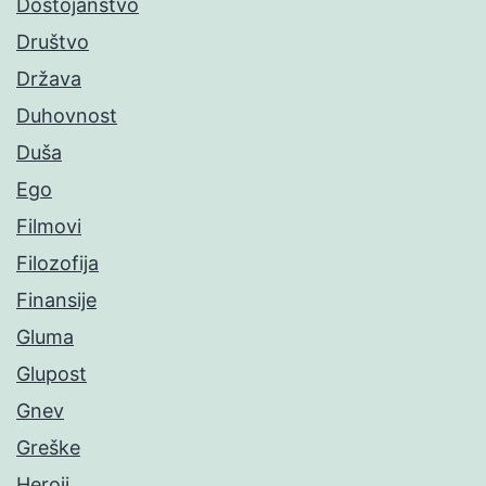
Dostojanstvo
Društvo
Država
Duhovnost
Duša
Ego
Filmovi
Filozofija
Finansije
Gluma
Glupost
Gnev
Greške
Heroji