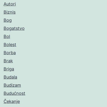
Autori
Biznis
Bog
Bogatstvo
Bol
Bolest
Borba
Brak
Briga
Budala
Budizam
Budućnost
Čekanje