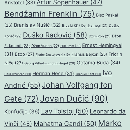
Artur Šopenhauer
(47)
Aristotel
(33)
Bendžamin Frenklin
(75)
Blez Paskal
Branislav Nušić
(32)
(26)
Duško
Brus Li
(21)
Dejl Karnegi
(21)
Duško Radović
(58)
Džon
Korać
(22)
Džim Ron
(21)
Ernest Hemingvej
F. Kenedi
(23)
Džon Vuden
(22)
Erih From
(19)
(31)
Ezop
(27)
Fridrih
Fransis Bejkon
(25)
Fjodor Dostojevski
(19)
Gotama Buda
(34)
Niče
(27)
Georg Vilhelm Fridrih Hegel
(20)
Ivo
Herman Hese
(31)
Halil Džubran
(19)
Imanuel Kant
(19)
Johan Volfgang fon
Andrić
(55)
Jovan Dučić
(90)
Gete
(72)
Lav Tolstoj
(50)
Leonardo da
Konfučije
(36)
Marko
Mahatma Gandi
(50)
Vinči
(45)