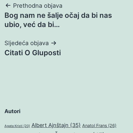
Navigacija
Prethodna objava
Bog nam ne šalje očaj da bi nas
objava
ubio, već da bi…
Sljedeća objava
Citati O Gluposti
Autori
Albert Ajnštajn
(35)
Anatol Frans
(26)
Agata Kristi
(20)