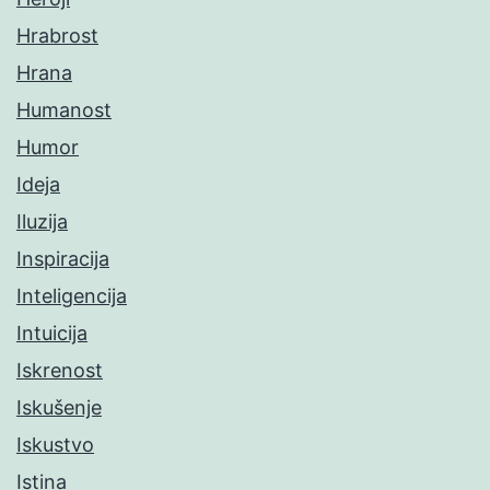
Hrabrost
Hrana
Humanost
Humor
Ideja
Iluzija
Inspiracija
Inteligencija
Intuicija
Iskrenost
Iskušenje
Iskustvo
Istina