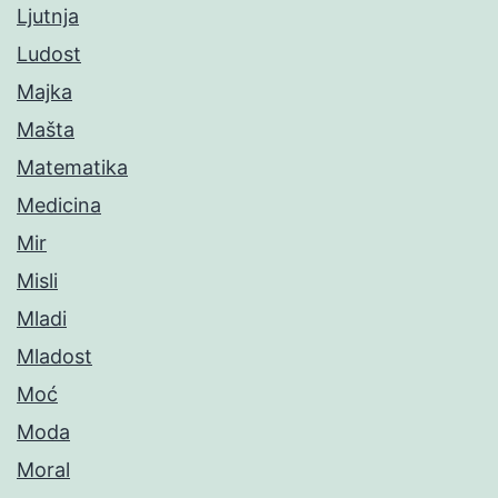
Ljutnja
Ludost
Majka
Mašta
Matematika
Medicina
Mir
Misli
Mladi
Mladost
Moć
Moda
Moral