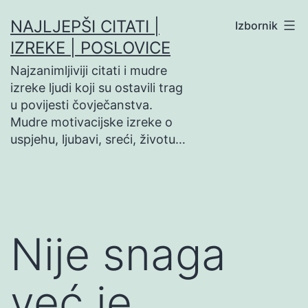
Preskoči
NAJLJEPŠI CITATI |
Izbornik
na
IZREKE | POSLOVICE
sadržaj
Najzanimljiviji citati i mudre
izreke ljudi koji su ostavili trag
u povijesti čovječanstva.
Mudre motivacijske izreke o
uspjehu, ljubavi, sreći, životu…
Nije snaga
već je