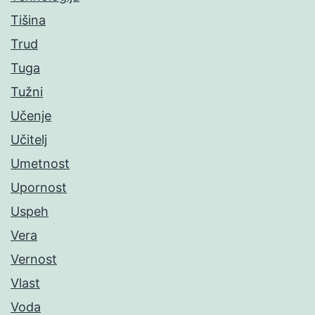
Tišina
Trud
Tuga
Tužni
Učenje
Učitelj
Umetnost
Upornost
Uspeh
Vera
Vernost
Vlast
Voda