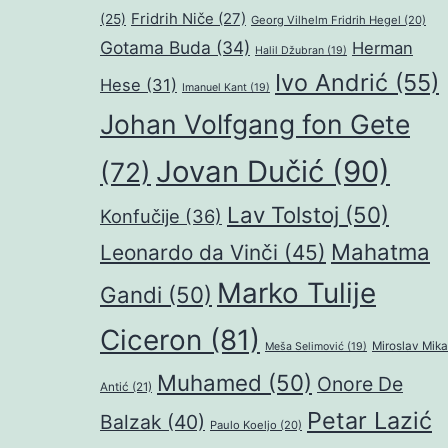
Fridrih Niče
(27)
(25)
Georg Vilhelm Fridrih Hegel
(20)
Gotama Buda
(34)
Herman
Halil Džubran
(19)
Ivo Andrić
(55)
Hese
(31)
Imanuel Kant
(19)
Johan Volfgang fon Gete
Jovan Dučić
(90)
(72)
Lav Tolstoj
(50)
Konfučije
(36)
Mahatma
Leonardo da Vinči
(45)
Marko Tulije
Gandi
(50)
Ciceron
(81)
Miroslav Mika
Meša Selimović
(19)
Muhamed
(50)
Onore De
Antić
(21)
Petar Lazić
Balzak
(40)
Paulo Koeljo
(20)