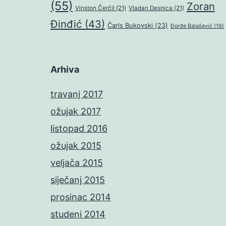
(55)
Zoran
Vinston Čerčil
(21)
Vladan Desnica
(21)
Đinđić
(43)
Čarls Bukovski
(23)
Đorđe Balašević
(19)
Arhiva
travanj 2017
ožujak 2017
listopad 2016
ožujak 2015
veljača 2015
siječanj 2015
prosinac 2014
studeni 2014