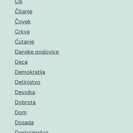
Cilj
Čitanje
Čovek
Crkva
Ćutanje
Danske poslovice
Deca
Demokratija
Detinjstvo
Devojka
Dobrota
Dom
Dosada
Dostojanstvo