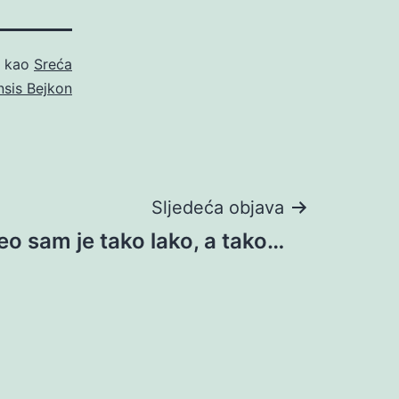
o kao
Sreća
nsis Bejkon
Sljedeća objava
eo sam je tako lako, a tako…