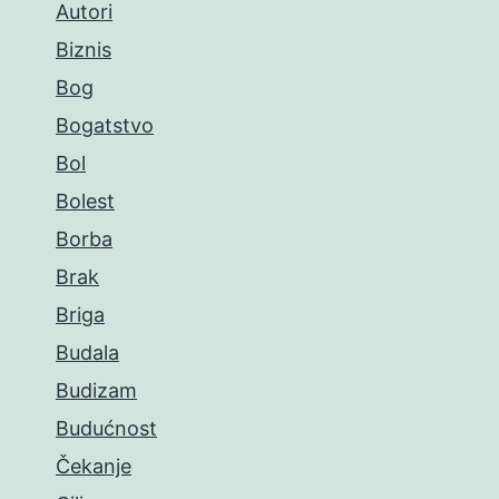
Autori
Biznis
Bog
Bogatstvo
Bol
Bolest
Borba
Brak
Briga
Budala
Budizam
Budućnost
Čekanje