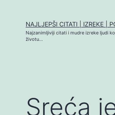
Preskoči
na
sadržaj
NAJLJEPŠI CITATI | IZREKE | 
Najzanimljiviji citati i mudre izreke ljudi 
životu…
Sreća je