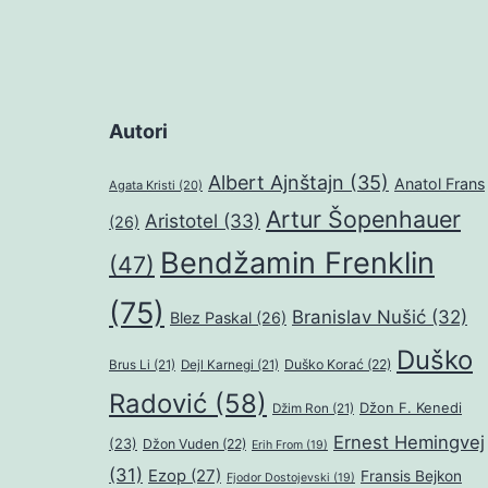
Autori
Albert Ajnštajn
(35)
Anatol Frans
Agata Kristi
(20)
Artur Šopenhauer
Aristotel
(33)
(26)
Bendžamin Frenklin
(47)
(75)
Branislav Nušić
(32)
Blez Paskal
(26)
Duško
Duško Korać
(22)
Brus Li
(21)
Dejl Karnegi
(21)
Radović
(58)
Džon F. Kenedi
Džim Ron
(21)
Ernest Hemingvej
(23)
Džon Vuden
(22)
Erih From
(19)
(31)
Ezop
(27)
Fransis Bejkon
Fjodor Dostojevski
(19)