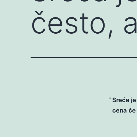
često, 
Sreća je
cena će 