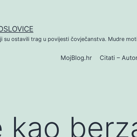
POSLOVICE
koji su ostavili trag u povijesti čovječanstva. Mudre mot
MojBlog.hr
Citati – Autor
 kao berza