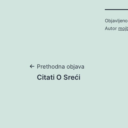
Objavljen
Autor
moj
Navigacija
Prethodna objava
Citati O Sreći
objava