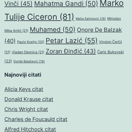
Marko
Mahatma Gandi
(50)
Vinči
(45)
Tulije Ciceron
(81)
Miroslav
Meša Selimović
(19)
Muhamed
(50)
Onore De Balzak
Mika Antić
(21)
Petar Lazić
(55)
(40)
Paulo Koeljo
(20)
Vinston Čerčil
Zoran Đinđić
(43)
Čarls Bukovski
(21)
Vladan Desnica
(21)
(23)
Đorđe Balašević
(19)
Najnoviji citati
Alicia Keys citat
Donald Krause citat
Chris Wright citat
Charles de Foucauld citat
Alfred Hitchock citat