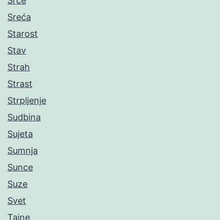
Srce
Sreća
Starost
Stav
Strah
Strast
Strpljenje
Sudbina
Sujeta
Sumnja
Sunce
Suze
Svet
Tajne