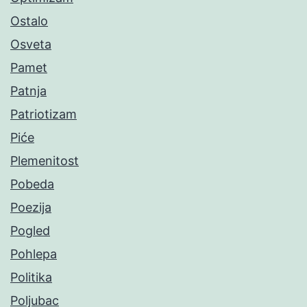
Ostalo
Osveta
Pamet
Patnja
Patriotizam
Piće
Plemenitost
Pobeda
Poezija
Pogled
Pohlepa
Politika
Poljubac