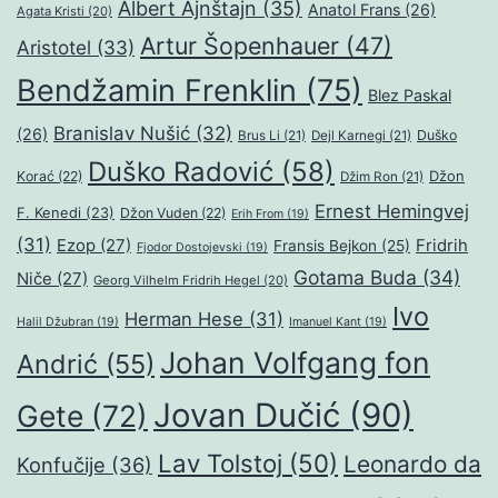
Albert Ajnštajn
(35)
Anatol Frans
(26)
Agata Kristi
(20)
Artur Šopenhauer
(47)
Aristotel
(33)
Bendžamin Frenklin
(75)
Blez Paskal
Branislav Nušić
(32)
(26)
Duško
Brus Li
(21)
Dejl Karnegi
(21)
Duško Radović
(58)
Džon
Korać
(22)
Džim Ron
(21)
Ernest Hemingvej
F. Kenedi
(23)
Džon Vuden
(22)
Erih From
(19)
(31)
Ezop
(27)
Fridrih
Fransis Bejkon
(25)
Fjodor Dostojevski
(19)
Gotama Buda
(34)
Niče
(27)
Georg Vilhelm Fridrih Hegel
(20)
Ivo
Herman Hese
(31)
Halil Džubran
(19)
Imanuel Kant
(19)
Johan Volfgang fon
Andrić
(55)
Jovan Dučić
(90)
Gete
(72)
Lav Tolstoj
(50)
Leonardo da
Konfučije
(36)