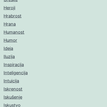
Heroji
Hrabrost
Hrana
Humanost
Humor
Ideja
Iluzija
Inspiracija
Inteligencija
Intuicija
Iskrenost
Iskušenje
Iskustvo