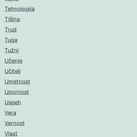
Tehnologija
Tišina
Trud
Tuga
Tužni
Učenje
Učitelj
Umetnost
Upornost
Uspeh
Vera
Vernost
Vlast