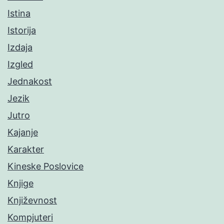
Istina
Istorija
Izdaja
Izgled
Jednakost
Jezik
Jutro
Kajanje
Karakter
Kineske Poslovice
Knjige
Književnost
Kompjuteri