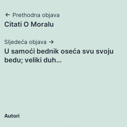
Navigacija
Prethodna objava
Citati O Moralu
objava
Sljedeća objava
U samoći bednik oseća svu svoju
bedu; veliki duh…
Autori