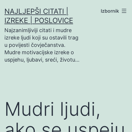
Preskoči
NAJLJEPŠI CITATI |
Izbornik
na
IZREKE | POSLOVICE
sadržaj
Najzanimljiviji citati i mudre
izreke ljudi koji su ostavili trag
u povijesti čovječanstva.
Mudre motivacijske izreke o
uspjehu, ljubavi, sreći, životu…
Mudri ljudi,
ako se uspeju