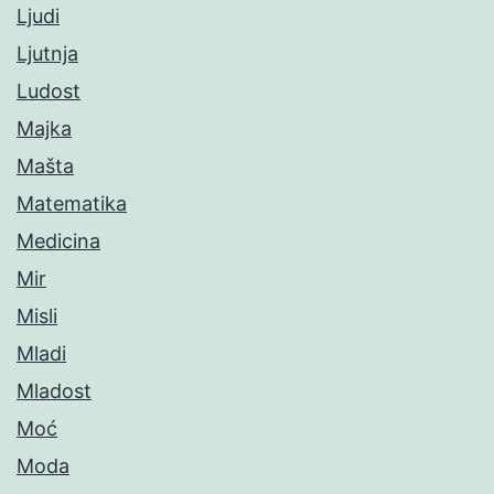
Ljudi
Ljutnja
Ludost
Majka
Mašta
Matematika
Medicina
Mir
Misli
Mladi
Mladost
Moć
Moda