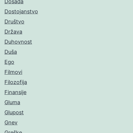
Dosada
Dostojanstvo
Društvo
Država
Duhovnost
Duša
Ego
Filmovi
Filozofija
Finansije
Gluma
Glupost
Gnev
Greške