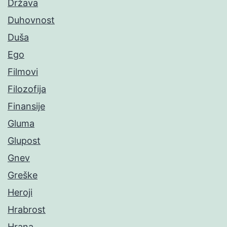
Država
Duhovnost
Duša
Ego
Filmovi
Filozofija
Finansije
Gluma
Glupost
Gnev
Greške
Heroji
Hrabrost
Hrana