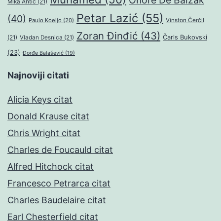
Onore De Balzak
Mika Antić
(21)
Petar Lazić
(55)
(40)
Paulo Koeljo
(20)
Vinston Čerčil
Zoran Đinđić
(43)
Čarls Bukovski
(21)
Vladan Desnica
(21)
(23)
Đorđe Balašević
(19)
Najnoviji citati
Alicia Keys citat
Donald Krause citat
Chris Wright citat
Charles de Foucauld citat
Alfred Hitchock citat
Francesco Petrarca citat
Charles Baudelaire citat
Earl Chesterfield citat