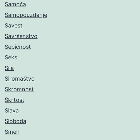
Samoća
Samopouzdanje
Savest
Savršenstvo
Sebičnost
Seks
Sila
Siromaštvo
Skromnost
Škrtost
Slava
Sloboda
Smeh