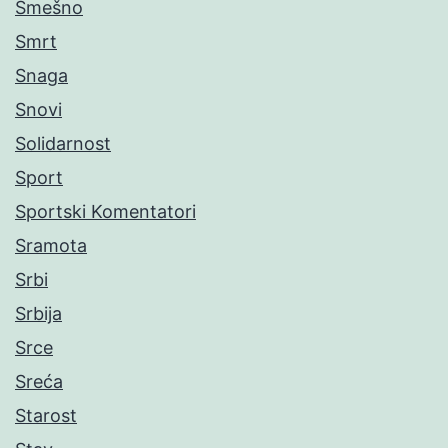
Smešno
Smrt
Snaga
Snovi
Solidarnost
Sport
Sportski Komentatori
Sramota
Srbi
Srbija
Srce
Sreća
Starost