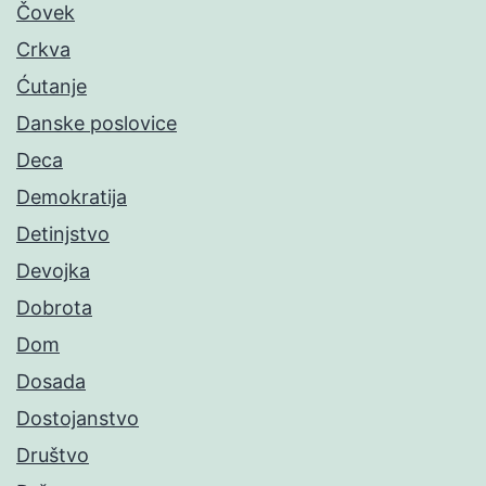
Čovek
Crkva
Ćutanje
Danske poslovice
Deca
Demokratija
Detinjstvo
Devojka
Dobrota
Dom
Dosada
Dostojanstvo
Društvo