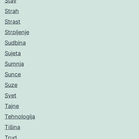
Stav
Strah
Strast
Strpljenje
Sudbina
Sujeta
Sumnja
Sunce
Suze
Svet
Tajne
Tehnologija
Tišina
Trud