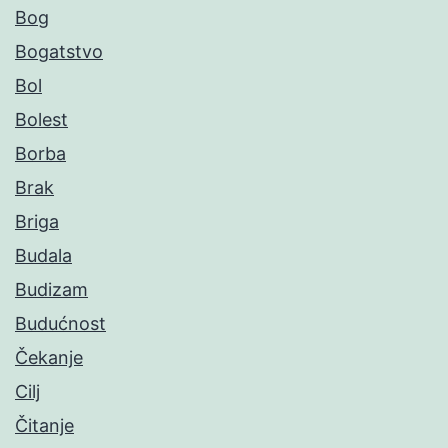
Bog
Bogatstvo
Bol
Bolest
Borba
Brak
Briga
Budala
Budizam
Budućnost
Čekanje
Cilj
Čitanje