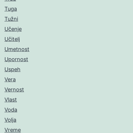
Tuga
Tužni
Učenje
Učitelj
Umetnost
Upornost
Uspeh
Vera
Vernost
Vlast
Voda
Volja
Vreme