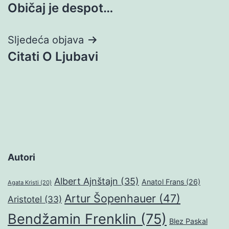
Običaj je despot…
objava
Sljedeća objava
Citati O Ljubavi
Autori
Albert Ajnštajn
(35)
Anatol Frans
(26)
Agata Kristi
(20)
Artur Šopenhauer
(47)
Aristotel
(33)
Bendžamin Frenklin
(75)
Blez Paskal