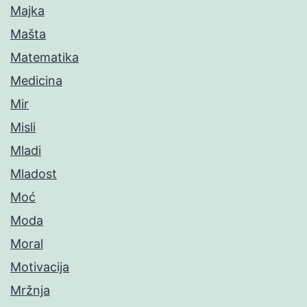
Majka
Mašta
Matematika
Medicina
Mir
Misli
Mladi
Mladost
Moć
Moda
Moral
Motivacija
Mržnja