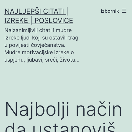
Preskoči
NAJLJEPŠI CITATI |
Izbornik
na
IZREKE | POSLOVICE
sadržaj
Najzanimljiviji citati i mudre
izreke ljudi koji su ostavili trag
u povijesti čovječanstva.
Mudre motivacijske izreke o
uspjehu, ljubavi, sreći, životu…
Najbolji način
da ustanoviš