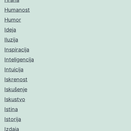
Humanost
Humor
Ideja
Iluzija
Inspiracija
Inteligencija
Intuicija
Iskrenost
Iskušenje
Iskustvo
Istina
Istorija
Izdaja