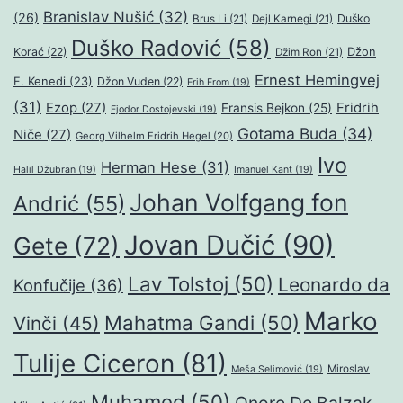
Branislav Nušić
(32)
(26)
Duško
Brus Li
(21)
Dejl Karnegi
(21)
Duško Radović
(58)
Džon
Korać
(22)
Džim Ron
(21)
Ernest Hemingvej
F. Kenedi
(23)
Džon Vuden
(22)
Erih From
(19)
(31)
Ezop
(27)
Fridrih
Fransis Bejkon
(25)
Fjodor Dostojevski
(19)
Gotama Buda
(34)
Niče
(27)
Georg Vilhelm Fridrih Hegel
(20)
Ivo
Herman Hese
(31)
Halil Džubran
(19)
Imanuel Kant
(19)
Johan Volfgang fon
Andrić
(55)
Jovan Dučić
(90)
Gete
(72)
Lav Tolstoj
(50)
Leonardo da
Konfučije
(36)
Marko
Mahatma Gandi
(50)
Vinči
(45)
Tulije Ciceron
(81)
Miroslav
Meša Selimović
(19)
Muhamed
(50)