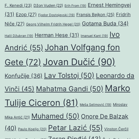
Ernest Hemingvej
F. Kenedi
(23)
Džon Vuden
(22)
Erih From
(19)
(31)
Ezop
(27)
Fridrih
Fransis Bejkon
(25)
Fjodor Dostojevski
(19)
Gotama Buda
(34)
Niče
(27)
Georg Vilhelm Fridrih Hegel
(20)
Ivo
Herman Hese
(31)
Halil Džubran
(19)
Imanuel Kant
(19)
Johan Volfgang fon
Andrić
(55)
Jovan Dučić
(90)
Gete
(72)
Lav Tolstoj
(50)
Leonardo da
Konfučije
(36)
Marko
Mahatma Gandi
(50)
Vinči
(45)
Tulije Ciceron
(81)
Miroslav
Meša Selimović
(19)
Muhamed
(50)
Onore De Balzak
Mika Antić
(21)
Petar Lazić
(55)
(40)
Paulo Koeljo
(20)
Vinston Čerčil
Zoran Đinđić
(43)