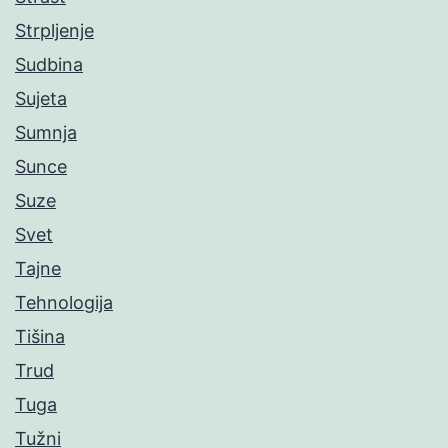
Strpljenje
Sudbina
Sujeta
Sumnja
Sunce
Suze
Svet
Tajne
Tehnologija
Tišina
Trud
Tuga
Tužni