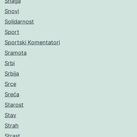
Snaga
Snovi
Solidarnost
Sport
Sportski Komentatori
Sramota
Srbi
Srbija
Srce
Sreća
Starost
Stav
Strah
Strast