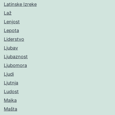
Latinske Izreke
Laž
Lenjost
Lepota
Liderstvo
Ljubav
Ljubaznost
Ljubomora
Ljudi
Ljutnja
Ludost
Majka
Mašta