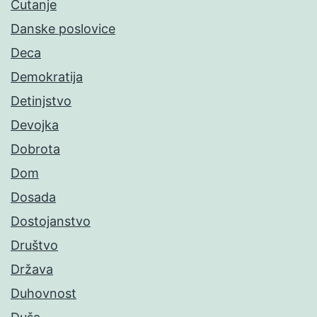
Ćutanje
Danske poslovice
Deca
Demokratija
Detinjstvo
Devojka
Dobrota
Dom
Dosada
Dostojanstvo
Društvo
Država
Duhovnost