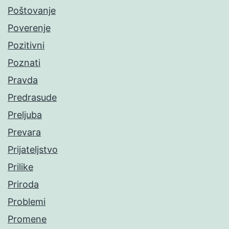
Poštovanje
Poverenje
Pozitivni
Poznati
Pravda
Predrasude
Preljuba
Prevara
Prijateljstvo
Prilike
Priroda
Problemi
Promene