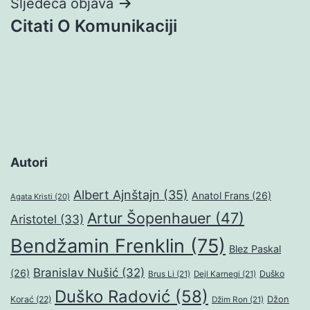
Sljedeća objava
Citati O Komunikaciji
Autori
Albert Ajnštajn
(35)
Anatol Frans
(26)
Agata Kristi
(20)
Artur Šopenhauer
(47)
Aristotel
(33)
Bendžamin Frenklin
(75)
Blez Paskal
Branislav Nušić
(32)
(26)
Duško
Brus Li
(21)
Dejl Karnegi
(21)
Duško Radović
(58)
Džon
Korać
(22)
Džim Ron
(21)