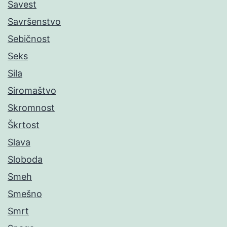
Savest
Savršenstvo
Sebičnost
Seks
Sila
Siromaštvo
Skromnost
Škrtost
Slava
Sloboda
Smeh
Smešno
Smrt