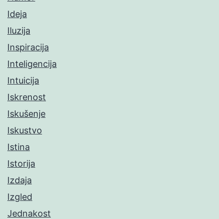
Ideja
Iluzija
Inspiracija
Inteligencija
Intuicija
Iskrenost
Iskušenje
Iskustvo
Istina
Istorija
Izdaja
Izgled
Jednakost