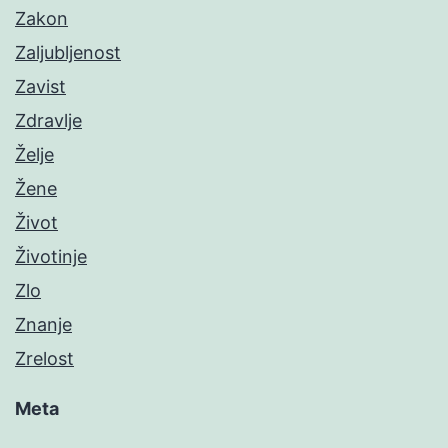
Zakon
Zaljubljenost
Zavist
Zdravlje
Želje
Žene
Život
Životinje
Zlo
Znanje
Zrelost
Meta