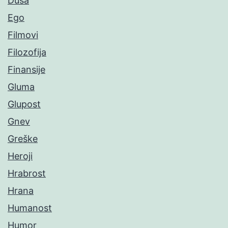
Duša
Ego
Filmovi
Filozofija
Finansije
Gluma
Glupost
Gnev
Greške
Heroji
Hrabrost
Hrana
Humanost
Humor