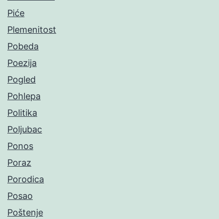
Piće
Plemenitost
Pobeda
Poezija
Pogled
Pohlepa
Politika
Poljubac
Ponos
Poraz
Porodica
Posao
Poštenje