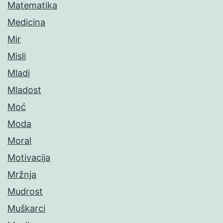
Matematika
Medicina
Mir
Misli
Mladi
Mladost
Moć
Moda
Moral
Motivacija
Mržnja
Mudrost
Muškarci