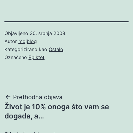
Objavljeno
30. srpnja 2008.
Autor
mojblog
Kategorizirano kao
Ostalo
Označeno
Epiktet
Navigacija
Prethodna objava
Život je 10% onoga što vam se
objava
događa, a…