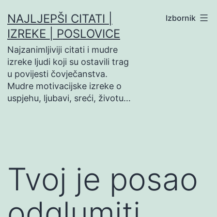
Preskoči
NAJLJEPŠI CITATI |
Izbornik
na
IZREKE | POSLOVICE
sadržaj
Najzanimljiviji citati i mudre
izreke ljudi koji su ostavili trag
u povijesti čovječanstva.
Mudre motivacijske izreke o
uspjehu, ljubavi, sreći, životu…
Tvoj je posao
odglumiti