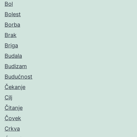
Bol
Bolest
Borba
Brak
Briga
Budala
Budizam
Budućnost
Čekanje
Cilj
Čitanje
Čovek
Crkva