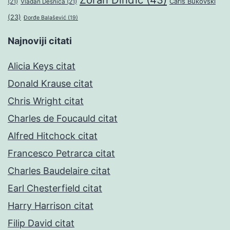
Čarls Bukovski
(21)
Vladan Desnica
(21)
(23)
Đorđe Balašević
(19)
Najnoviji citati
Alicia Keys citat
Donald Krause citat
Chris Wright citat
Charles de Foucauld citat
Alfred Hitchock citat
Francesco Petrarca citat
Charles Baudelaire citat
Earl Chesterfield citat
Harry Harrison citat
Filip David citat