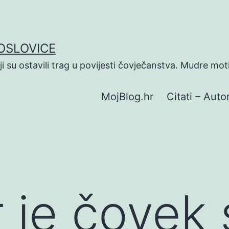
POSLOVICE
koji su ostavili trag u povijesti čovječanstva. Mudre mot
MojBlog.hr
Citati – Autor
r je čovek