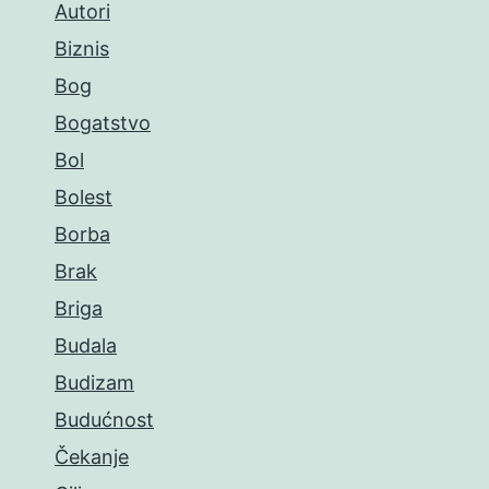
Autori
Biznis
Bog
Bogatstvo
Bol
Bolest
Borba
Brak
Briga
Budala
Budizam
Budućnost
Čekanje