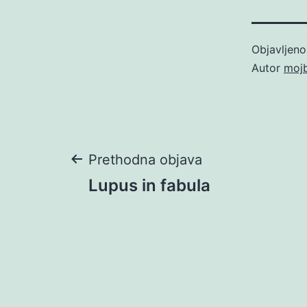
Objavljen
Autor
moj
Navigacija
Prethodna objava
Lupus in fabula
objava