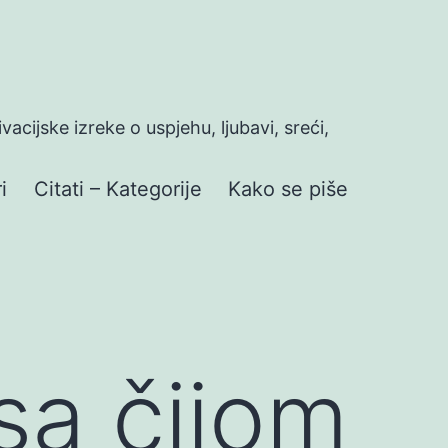
ivacijske izreke o uspjehu, ljubavi, sreći,
i
Citati – Kategorije
Kako se piše
 sa čijom