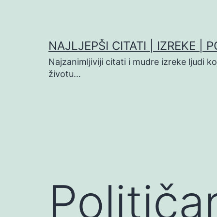
Preskoči
na
sadržaj
NAJLJEPŠI CITATI | IZREKE | 
Najzanimljiviji citati i mudre izreke ljudi 
životu…
Političa