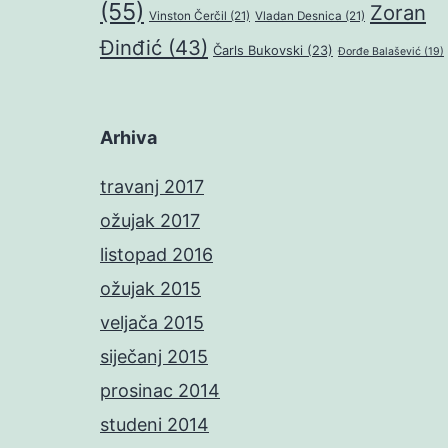
(55)
Zoran
Vinston Čerčil
(21)
Vladan Desnica
(21)
Đinđić
(43)
Čarls Bukovski
(23)
Đorđe Balašević
(19)
Arhiva
travanj 2017
ožujak 2017
listopad 2016
ožujak 2015
veljača 2015
siječanj 2015
prosinac 2014
studeni 2014