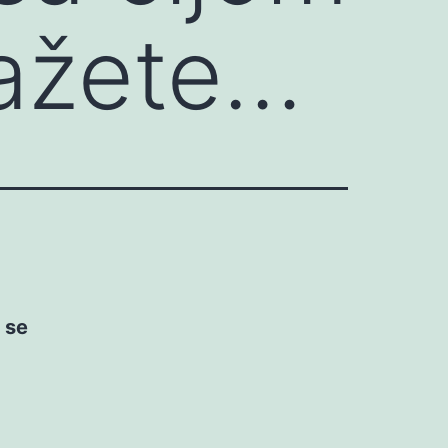
lažete…
 se