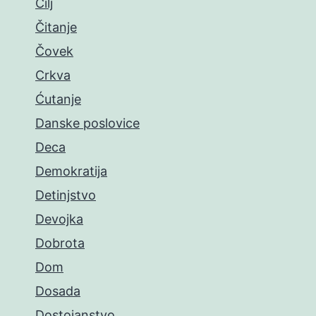
Cilj
Čitanje
Čovek
Crkva
Ćutanje
Danske poslovice
Deca
Demokratija
Detinjstvo
Devojka
Dobrota
Dom
Dosada
Dostojanstvo