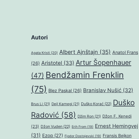
Autori
Albert Ajnštajn
(35)
Anatol Frans
Agata Kristi
(20)
Artur Šopenhauer
Aristotel
(33)
(26)
Bendžamin Frenklin
(47)
(75)
Branislav Nušić
(32)
Blez Paskal
(26)
Duško
Duško Korać
(22)
Brus Li
(21)
Dejl Karnegi
(21)
Radović
(58)
Džon F. Kenedi
Džim Ron
(21)
Ernest Hemingvej
(23)
Džon Vuden
(22)
Erih From
(19)
(31)
Ezop
(27)
Fransis Bejkon
Fjodor Dostojevski
(19)