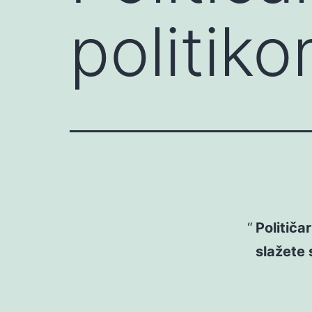
politik
Političa
slažete 