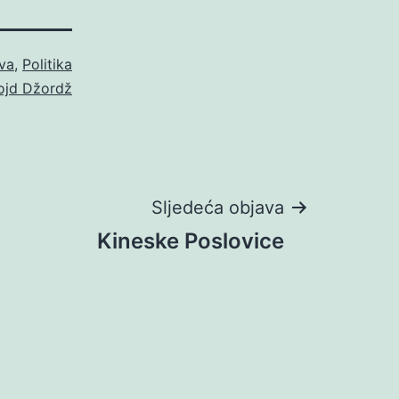
va
,
Politika
ojd Džordž
Sljedeća objava
Kineske Poslovice