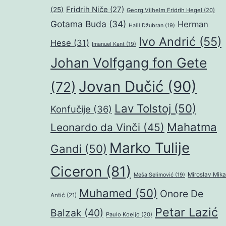
Fridrih Niče
(27)
(25)
Georg Vilhelm Fridrih Hegel
(20)
Gotama Buda
(34)
Herman
Halil Džubran
(19)
Ivo Andrić
(55)
Hese
(31)
Imanuel Kant
(19)
Johan Volfgang fon Gete
Jovan Dučić
(90)
(72)
Lav Tolstoj
(50)
Konfučije
(36)
Mahatma
Leonardo da Vinči
(45)
Marko Tulije
Gandi
(50)
Ciceron
(81)
Miroslav Mika
Meša Selimović
(19)
Muhamed
(50)
Onore De
Antić
(21)
Petar Lazić
Balzak
(40)
Paulo Koeljo
(20)