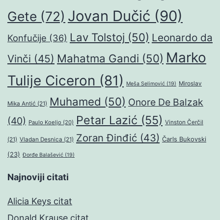
Jovan Dučić
(90)
Gete
(72)
Lav Tolstoj
(50)
Leonardo da
Konfučije
(36)
Marko
Mahatma Gandi
(50)
Vinči
(45)
Tulije Ciceron
(81)
Miroslav
Meša Selimović
(19)
Muhamed
(50)
Onore De Balzak
Mika Antić
(21)
Petar Lazić
(55)
(40)
Paulo Koeljo
(20)
Vinston Čerčil
Zoran Đinđić
(43)
Čarls Bukovski
(21)
Vladan Desnica
(21)
(23)
Đorđe Balašević
(19)
Najnoviji citati
Alicia Keys citat
Donald Krause citat