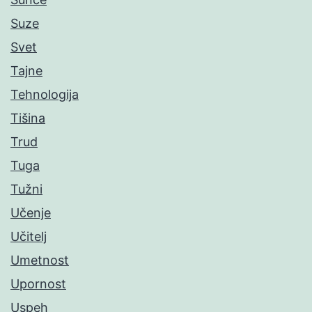
Suze
Svet
Tajne
Tehnologija
Tišina
Trud
Tuga
Tužni
Učenje
Učitelj
Umetnost
Upornost
Uspeh