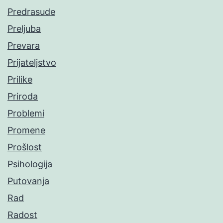
Predrasude
Preljuba
Prevara
Prijateljstvo
Prilike
Priroda
Problemi
Promene
Prošlost
Psihologija
Putovanja
Rad
Radost