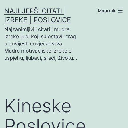
Preskoči
NAJLJEPŠI CITATI |
Izbornik
na
IZREKE | POSLOVICE
sadržaj
Najzanimljiviji citati i mudre
izreke ljudi koji su ostavili trag
u povijesti čovječanstva.
Mudre motivacijske izreke o
uspjehu, ljubavi, sreći, životu…
Kineske
Poslovice