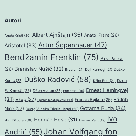
Autori
Albert Ajnštajn
(35)
Anatol Frans
(26)
Agata Kristi
(20)
Artur Šopenhauer
(47)
Aristotel
(33)
Bendžamin Frenklin
(75)
Blez Paskal
Branislav Nušić
(32)
(26)
Duško
Brus Li
(21)
Dejl Karnegi
(21)
Duško Radović
(58)
Džon
Korać
(22)
Džim Ron
(21)
Ernest Hemingvej
F. Kenedi
(23)
Džon Vuden
(22)
Erih From
(19)
(31)
Ezop
(27)
Fridrih
Fransis Bejkon
(25)
Fjodor Dostojevski
(19)
Gotama Buda
(34)
Niče
(27)
Georg Vilhelm Fridrih Hegel
(20)
Ivo
Herman Hese
(31)
Halil Džubran
(19)
Imanuel Kant
(19)
Johan Volfgang fon
Andrić
(55)