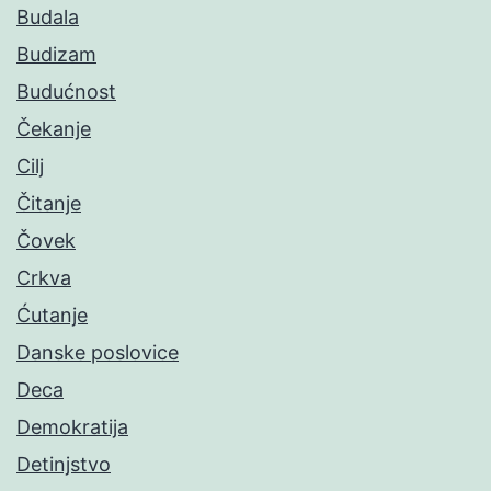
Budala
Budizam
Budućnost
Čekanje
Cilj
Čitanje
Čovek
Crkva
Ćutanje
Danske poslovice
Deca
Demokratija
Detinjstvo