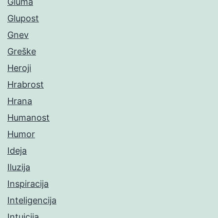
Gluma
Glupost
Gnev
Greške
Heroji
Hrabrost
Hrana
Humanost
Humor
Ideja
Iluzija
Inspiracija
Inteligencija
Intuicija