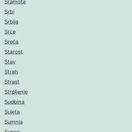
Sramota
Srbi
Srbija
Srce
Sreća
Starost
Stav
Strah
Strast
Strpljenje
Sudbina
Sujeta
Sumnja
Sunce