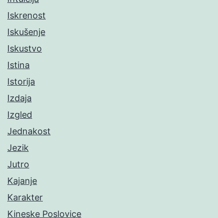
Iskrenost
Iskušenje
Iskustvo
Istina
Istorija
Izdaja
Izgled
Jednakost
Jezik
Jutro
Kajanje
Karakter
Kineske Poslovice