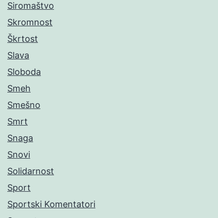
Siromaštvo
Skromnost
Škrtost
Slava
Sloboda
Smeh
Smešno
Smrt
Snaga
Snovi
Solidarnost
Sport
Sportski Komentatori