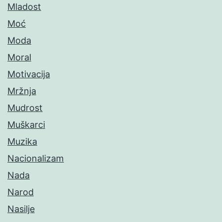
Mladost
Moć
Moda
Moral
Motivacija
Mržnja
Mudrost
Muškarci
Muzika
Nacionalizam
Nada
Narod
Nasilje