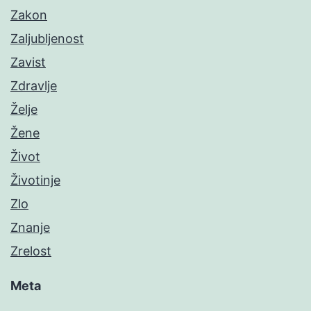
Zakon
Zaljubljenost
Zavist
Zdravlje
Želje
Žene
Život
Životinje
Zlo
Znanje
Zrelost
Meta