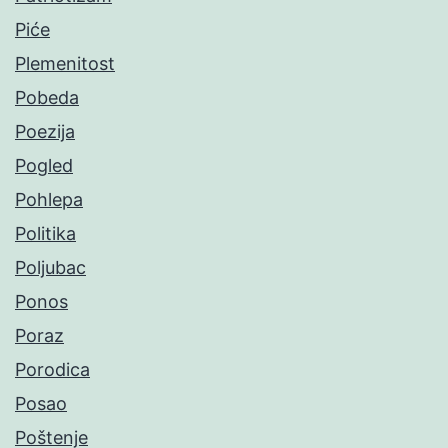
Piće
Plemenitost
Pobeda
Poezija
Pogled
Pohlepa
Politika
Poljubac
Ponos
Poraz
Porodica
Posao
Poštenje