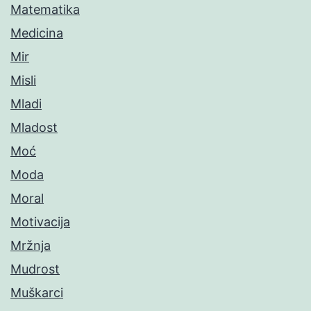
Matematika
Medicina
Mir
Misli
Mladi
Mladost
Moć
Moda
Moral
Motivacija
Mržnja
Mudrost
Muškarci