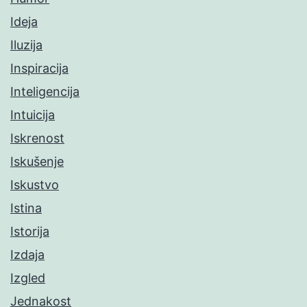
Ideja
Iluzija
Inspiracija
Inteligencija
Intuicija
Iskrenost
Iskušenje
Iskustvo
Istina
Istorija
Izdaja
Izgled
Jednakost