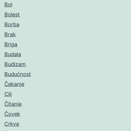
Bol
Bolest
Borba
Brak
Briga
Budala
Budizam
Budućnost
Čekanje
Cilj
Čitanje
Čovek
Crkva