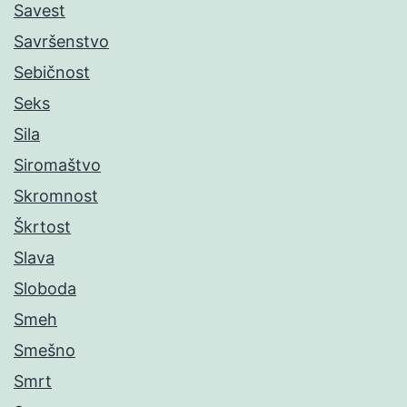
Savest
Savršenstvo
Sebičnost
Seks
Sila
Siromaštvo
Skromnost
Škrtost
Slava
Sloboda
Smeh
Smešno
Smrt