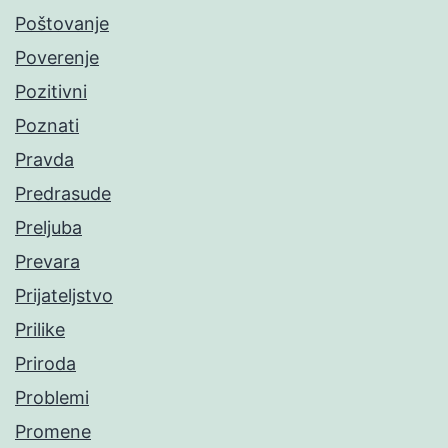
Poštovanje
Poverenje
Pozitivni
Poznati
Pravda
Predrasude
Preljuba
Prevara
Prijateljstvo
Prilike
Priroda
Problemi
Promene