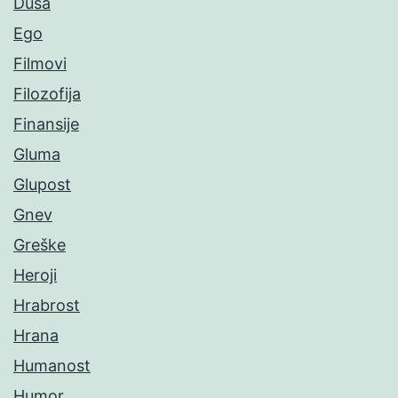
Duša
Ego
Filmovi
Filozofija
Finansije
Gluma
Glupost
Gnev
Greške
Heroji
Hrabrost
Hrana
Humanost
Humor