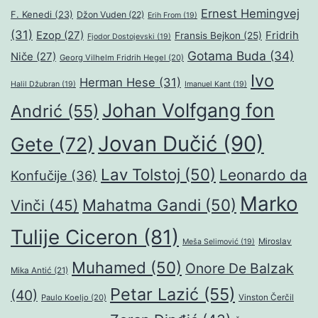
Ernest Hemingvej
F. Kenedi
(23)
Džon Vuden
(22)
Erih From
(19)
(31)
Ezop
(27)
Fridrih
Fransis Bejkon
(25)
Fjodor Dostojevski
(19)
Gotama Buda
(34)
Niče
(27)
Georg Vilhelm Fridrih Hegel
(20)
Ivo
Herman Hese
(31)
Halil Džubran
(19)
Imanuel Kant
(19)
Johan Volfgang fon
Andrić
(55)
Jovan Dučić
(90)
Gete
(72)
Lav Tolstoj
(50)
Leonardo da
Konfučije
(36)
Marko
Mahatma Gandi
(50)
Vinči
(45)
Tulije Ciceron
(81)
Miroslav
Meša Selimović
(19)
Muhamed
(50)
Onore De Balzak
Mika Antić
(21)
Petar Lazić
(55)
(40)
Paulo Koeljo
(20)
Vinston Čerčil