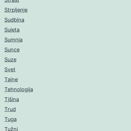
Strpljenje
Sudbina
Sujeta
Sumnja
Sunce
Suze
Svet
Tajne
Tehnologija
Tišina
Trud
Tuga
Tužni