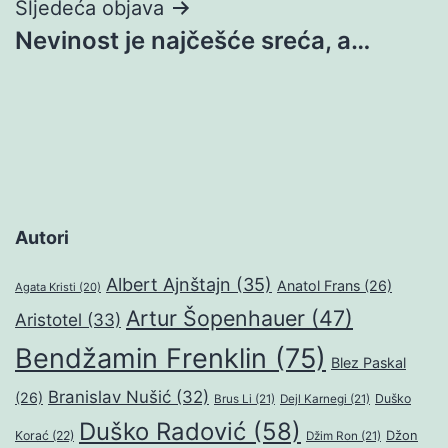
Sljedeća objava
Nevinost je najčešće sreća, a…
Autori
Albert Ajnštajn
(35)
Anatol Frans
(26)
Agata Kristi
(20)
Artur Šopenhauer
(47)
Aristotel
(33)
Bendžamin Frenklin
(75)
Blez Paskal
Branislav Nušić
(32)
(26)
Duško
Brus Li
(21)
Dejl Karnegi
(21)
Duško Radović
(58)
Džon
Korać
(22)
Džim Ron
(21)