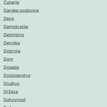
Ćutanje
Danske poslovice
Deca
Demokratija
Detinjstvo
Devojka
Dobrota
Dom
Dosada
Dostojanstvo
Društvo
Država
Duhovnost