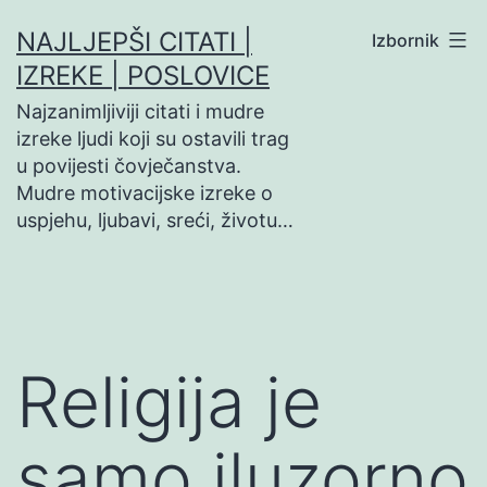
Preskoči
NAJLJEPŠI CITATI |
Izbornik
na
IZREKE | POSLOVICE
sadržaj
Najzanimljiviji citati i mudre
izreke ljudi koji su ostavili trag
u povijesti čovječanstva.
Mudre motivacijske izreke o
uspjehu, ljubavi, sreći, životu…
Religija je
samo iluzorno