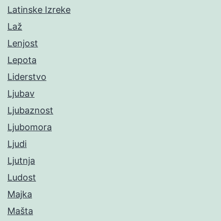
Latinske Izreke
Laž
Lenjost
Lepota
Liderstvo
Ljubav
Ljubaznost
Ljubomora
Ljudi
Ljutnja
Ludost
Majka
Mašta