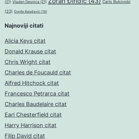
Zoran Đinđić
(43)
Čarls Bukovski
(21)
Vladan Desnica
(21)
(23)
Đorđe Balašević
(19)
Najnoviji citati
Alicia Keys citat
Donald Krause citat
Chris Wright citat
Charles de Foucauld citat
Alfred Hitchock citat
Francesco Petrarca citat
Charles Baudelaire citat
Earl Chesterfield citat
Harry Harrison citat
Filip David citat