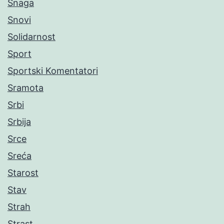
Snaga
Snovi
Solidarnost
Sport
Sportski Komentatori
Sramota
Srbi
Srbija
Srce
Sreća
Starost
Stav
Strah
Strast