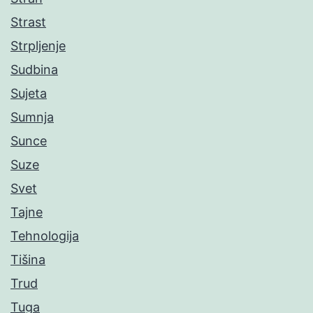
Strast
Strpljenje
Sudbina
Sujeta
Sumnja
Sunce
Suze
Svet
Tajne
Tehnologija
Tišina
Trud
Tuga