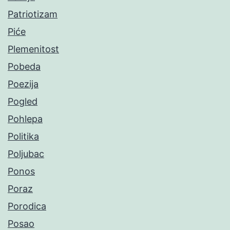
Patriotizam
Piće
Plemenitost
Pobeda
Poezija
Pogled
Pohlepa
Politika
Poljubac
Ponos
Poraz
Porodica
Posao