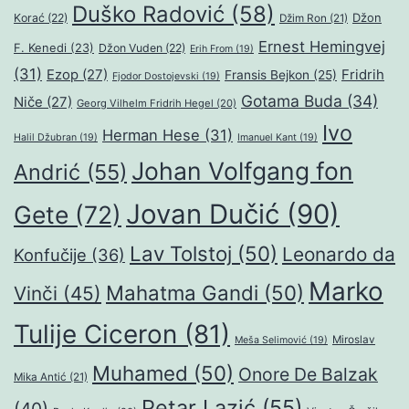
Duško Radović
(58)
Džon
Korać
(22)
Džim Ron
(21)
Ernest Hemingvej
F. Kenedi
(23)
Džon Vuden
(22)
Erih From
(19)
(31)
Ezop
(27)
Fridrih
Fransis Bejkon
(25)
Fjodor Dostojevski
(19)
Gotama Buda
(34)
Niče
(27)
Georg Vilhelm Fridrih Hegel
(20)
Ivo
Herman Hese
(31)
Halil Džubran
(19)
Imanuel Kant
(19)
Johan Volfgang fon
Andrić
(55)
Jovan Dučić
(90)
Gete
(72)
Lav Tolstoj
(50)
Leonardo da
Konfučije
(36)
Marko
Mahatma Gandi
(50)
Vinči
(45)
Tulije Ciceron
(81)
Miroslav
Meša Selimović
(19)
Muhamed
(50)
Onore De Balzak
Mika Antić
(21)
Petar Lazić
(55)