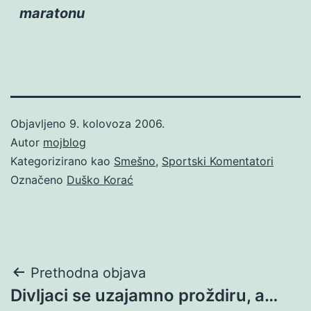
maratonu
Objavljeno
9. kolovoza 2006.
Autor
mojblog
Kategorizirano kao
Smešno
,
Sportski Komentatori
Označeno
Duško Korać
Navigacija
Prethodna objava
Divljaci se uzajamno proždiru, a…
objava