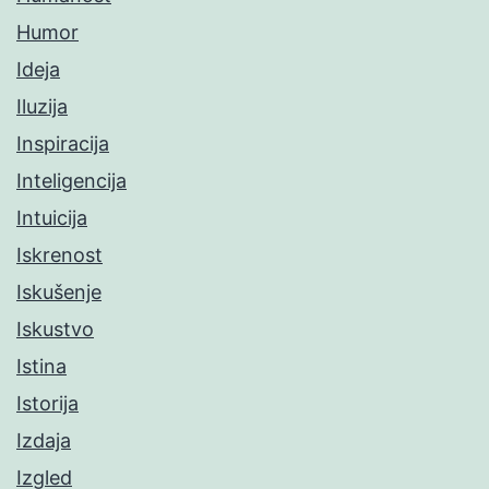
Humor
Ideja
Iluzija
Inspiracija
Inteligencija
Intuicija
Iskrenost
Iskušenje
Iskustvo
Istina
Istorija
Izdaja
Izgled