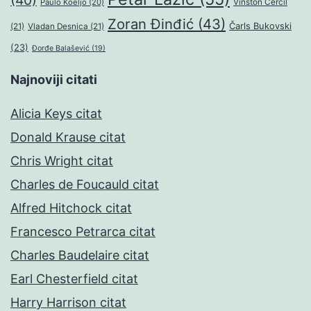
(40)
Paulo Koeljo
(20)
Vinston Čerčil
Zoran Đinđić
(43)
Čarls Bukovski
(21)
Vladan Desnica
(21)
(23)
Đorđe Balašević
(19)
Najnoviji citati
Alicia Keys citat
Donald Krause citat
Chris Wright citat
Charles de Foucauld citat
Alfred Hitchock citat
Francesco Petrarca citat
Charles Baudelaire citat
Earl Chesterfield citat
Harry Harrison citat