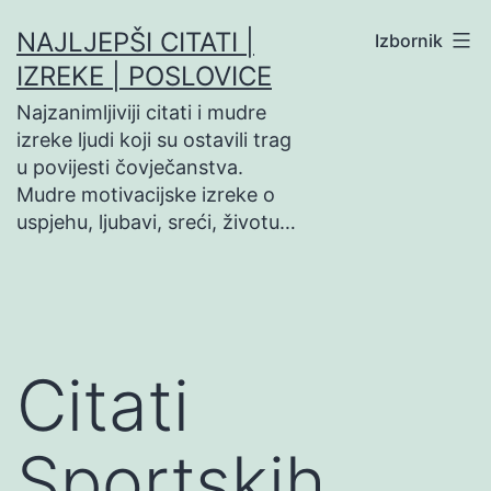
Preskoči
NAJLJEPŠI CITATI |
Izbornik
na
IZREKE | POSLOVICE
sadržaj
Najzanimljiviji citati i mudre
izreke ljudi koji su ostavili trag
u povijesti čovječanstva.
Mudre motivacijske izreke o
uspjehu, ljubavi, sreći, životu…
Citati
Sportskih