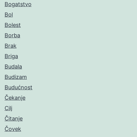
Bogatstvo
Bol
Bolest
Borba
Brak
Briga
Budala
Budizam
Budućnost
Čekanje
Cilj
Čitanje
Čovek