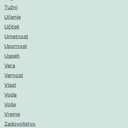
Tužni
Učenje
Učitelj
Umetnost
Upornost
Uspeh
Vera
Vernost
Vlast
Voda
Volja
Vreme
Zadovoljstvo