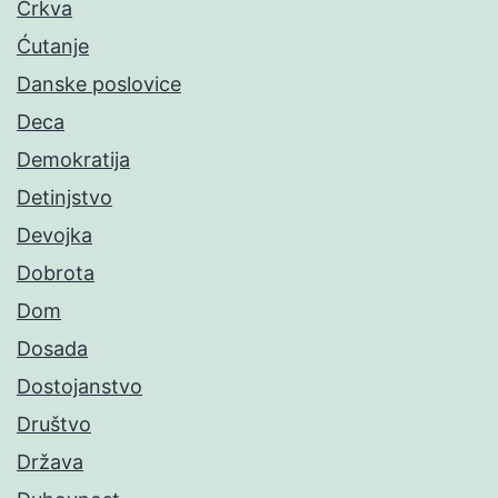
Crkva
Ćutanje
Danske poslovice
Deca
Demokratija
Detinjstvo
Devojka
Dobrota
Dom
Dosada
Dostojanstvo
Društvo
Država