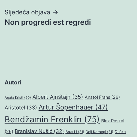
Sljedeća objava
Non progredi est regredi
Autori
Albert Ajnštajn
(35)
Anatol Frans
(26)
Agata Kristi
(20)
Artur Šopenhauer
(47)
Aristotel
(33)
Bendžamin Frenklin
(75)
Blez Paskal
Branislav Nušić
(32)
(26)
Duško
Brus Li
(21)
Dejl Karnegi
(21)