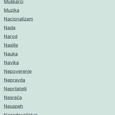
Muškarci
Muzika
Nacionalizam
Nada
Narod
Nasilje
Nauka
Navika
Nepoverenje
Nepravda
Neprijatelji
Nesreća
Neuspeh
Nezadovoljstvo