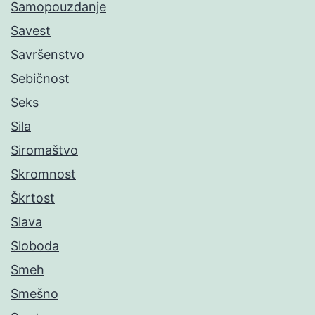
Samopouzdanje
Savest
Savršenstvo
Sebičnost
Seks
Sila
Siromaštvo
Skromnost
Škrtost
Slava
Sloboda
Smeh
Smešno