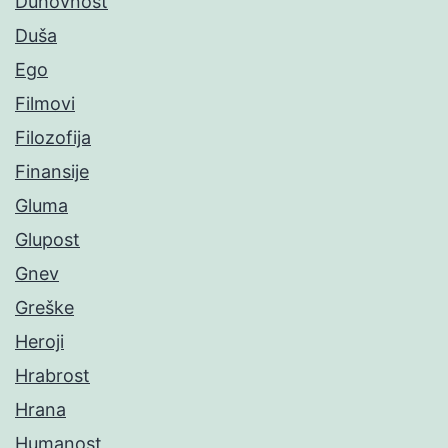
Duhovnost
Duša
Ego
Filmovi
Filozofija
Finansije
Gluma
Glupost
Gnev
Greške
Heroji
Hrabrost
Hrana
Humanost