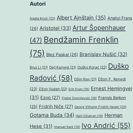
Autori
Albert Ajnštajn
(35)
Anatol Frans
Agata Kristi
(20)
Artur Šopenhauer
Aristotel
(33)
(26)
Bendžamin Frenklin
(47)
(75)
Branislav Nušić
(32)
Blez Paskal
(26)
Duško
Duško Korać
(22)
Brus Li
(21)
Dejl Karnegi
(21)
Radović
(58)
Džon F. Kenedi
Džim Ron
(21)
Ernest Hemingvej
(23)
Džon Vuden
(22)
Erih From
(19)
(31)
Ezop
(27)
Fransis Bejkon
Fjodor Dostojevski
(19)
Fridrih Niče
(27)
(25)
Georg Vilhelm Fridrih Hegel
(20)
Gotama Buda
(34)
Herman
Halil Džubran
(19)
Ivo Andrić
(55)
Hese
(31)
Imanuel Kant
(19)