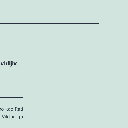
vidljiv.
ano kao
Rad
o
Viktor Igo