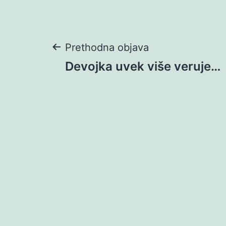
Navigacija
Prethodna objava
Devojka uvek više veruje…
objava