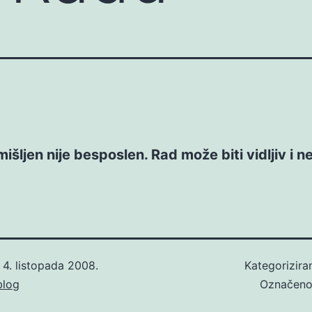
išljen nije besposlen. Rad može biti vidljiv i ne
o
4. listopada 2008.
Kategorizir
blog
Označen