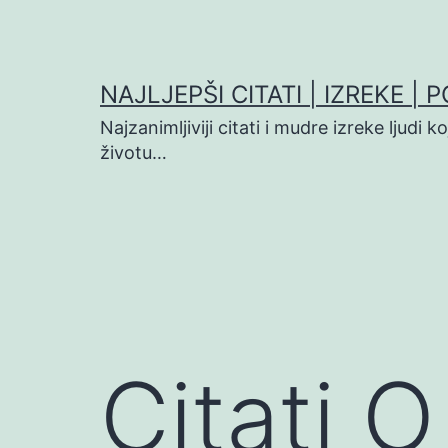
Preskoči
na
sadržaj
NAJLJEPŠI CITATI | IZREKE | 
Najzanimljiviji citati i mudre izreke ljudi 
životu…
Citati 