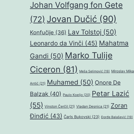
Johan Volfgang fon Gete
Jovan Dučić
(90)
(72)
Lav Tolstoj
(50)
Konfučije
(36)
Mahatma
Leonardo da Vinči
(45)
Marko Tulije
Gandi
(50)
Ciceron
(81)
Miroslav Mika
Meša Selimović
(19)
Muhamed
(50)
Onore De
Antić
(21)
Petar Lazić
Balzak
(40)
Paulo Koeljo
(20)
(55)
Zoran
Vinston Čerčil
(21)
Vladan Desnica
(21)
Đinđić
(43)
Čarls Bukovski
(23)
Đorđe Balašević
(19)