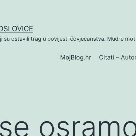
POSLOVICE
koji su ostavili trag u povijesti čovječanstva. Mudre mot
MojBlog.hr
Citati – Autor
se osramo