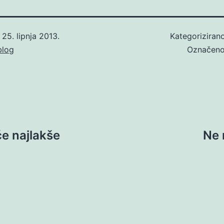
o
25. lipnja 2013.
Kategoriziran
blog
Označen
će najlakše
Ne 