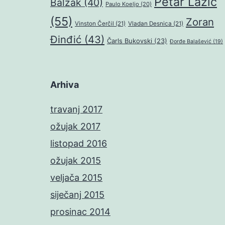
Petar Lazić
Balzak
(40)
Paulo Koeljo
(20)
(55)
Zoran
Vinston Čerčil
(21)
Vladan Desnica
(21)
Đinđić
(43)
Čarls Bukovski
(23)
Đorđe Balašević
(19)
Arhiva
travanj 2017
ožujak 2017
listopad 2016
ožujak 2015
veljača 2015
siječanj 2015
prosinac 2014