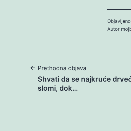
Objavljen
Autor
moj
Navigacija
Prethodna objava
Shvati da se najkruće drve
objava
slomi, dok…