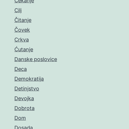
Čekanje
Cilj
Čitanje
Čovek
Crkva
Ćutanje
Danske poslovice
Deca
Demokratija
Detinjstvo
Devojka
Dobrota
Dom
Dosada