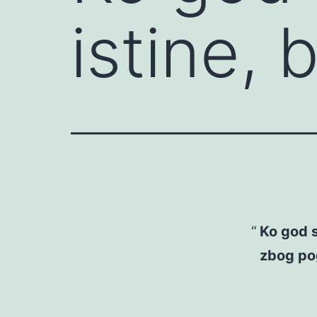
istine, 
Ko god s
zbog po