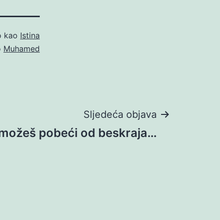
o kao
Istina
o
Muhamed
Sljedeća objava
možeš pobeći od beskraja…