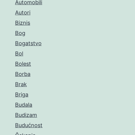
Automobili
Autori
Biznis
Bog
Bogatstvo
Bol
Bolest
Borba
Brak
Briga
Budala
Budizam
Budućnost