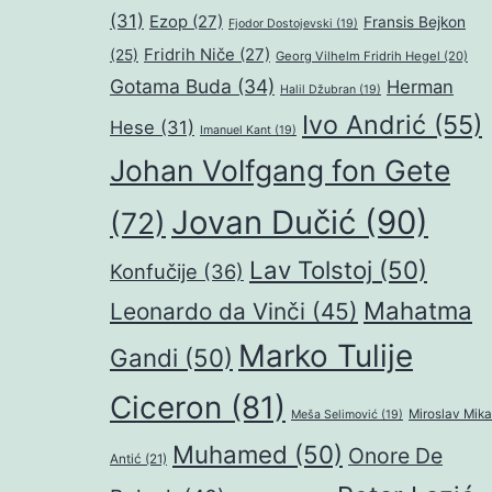
(31)
Ezop
(27)
Fransis Bejkon
Fjodor Dostojevski
(19)
Fridrih Niče
(27)
(25)
Georg Vilhelm Fridrih Hegel
(20)
Gotama Buda
(34)
Herman
Halil Džubran
(19)
Ivo Andrić
(55)
Hese
(31)
Imanuel Kant
(19)
Johan Volfgang fon Gete
Jovan Dučić
(90)
(72)
Lav Tolstoj
(50)
Konfučije
(36)
Mahatma
Leonardo da Vinči
(45)
Marko Tulije
Gandi
(50)
Ciceron
(81)
Miroslav Mika
Meša Selimović
(19)
Muhamed
(50)
Onore De
Antić
(21)