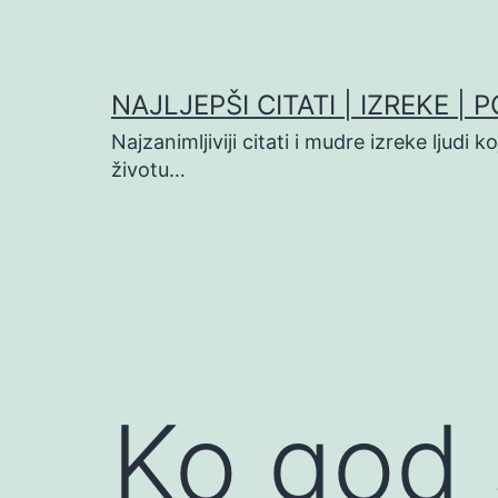
Preskoči
na
sadržaj
NAJLJEPŠI CITATI | IZREKE | 
Najzanimljiviji citati i mudre izreke ljudi 
životu…
Ko god 