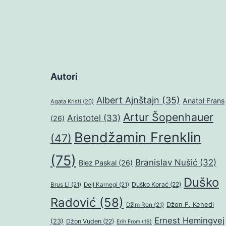
Autori
Albert Ajnštajn
(35)
Anatol Frans
Agata Kristi
(20)
Artur Šopenhauer
Aristotel
(33)
(26)
Bendžamin Frenklin
(47)
(75)
Branislav Nušić
(32)
Blez Paskal
(26)
Duško
Duško Korać
(22)
Brus Li
(21)
Dejl Karnegi
(21)
Radović
(58)
Džon F. Kenedi
Džim Ron
(21)
Ernest Hemingvej
(23)
Džon Vuden
(22)
Erih From
(19)