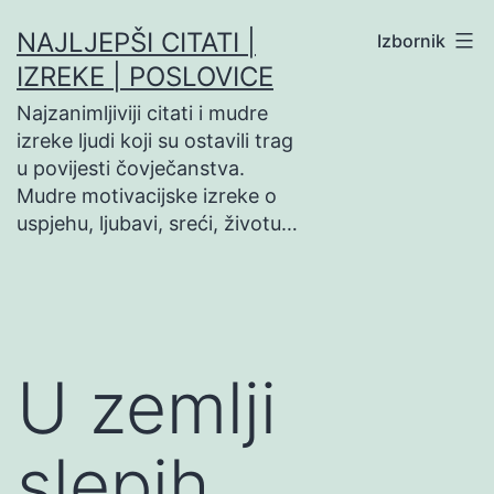
Preskoči
NAJLJEPŠI CITATI |
Izbornik
na
IZREKE | POSLOVICE
sadržaj
Najzanimljiviji citati i mudre
izreke ljudi koji su ostavili trag
u povijesti čovječanstva.
Mudre motivacijske izreke o
uspjehu, ljubavi, sreći, životu…
U zemlji
slepih