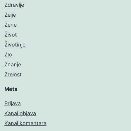
Zdravlje
Želje
Žene
Život
Životinje
Zlo
Znanje
Zrelost
Meta
Prijava
Kanal objava
Kanal komentara