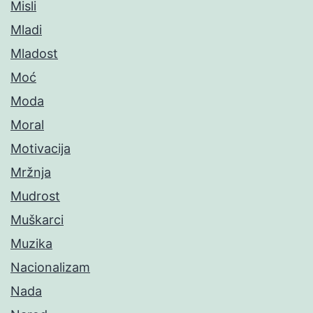
Misli
Mladi
Mladost
Moć
Moda
Moral
Motivacija
Mržnja
Mudrost
Muškarci
Muzika
Nacionalizam
Nada