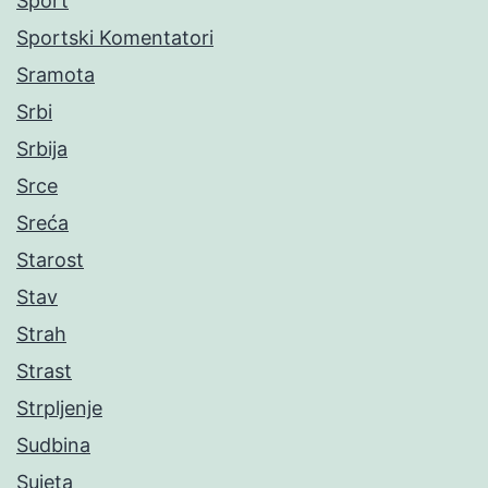
Sport
Sportski Komentatori
Sramota
Srbi
Srbija
Srce
Sreća
Starost
Stav
Strah
Strast
Strpljenje
Sudbina
Sujeta