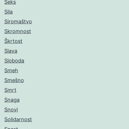
Seks
Sila
Siromaštvo
Skromnost
Škrtost
Slava
Sloboda
Smeh
Smešno
Smrt
Snaga
Snovi
Solidarnost