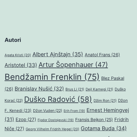
Autori
Albert Ajnštajn
(35)
Anatol Frans
(26)
Agata Kristi
(20)
Artur Šopenhauer
(47)
Aristotel
(33)
Bendžamin Frenklin
(75)
Blez Paskal
Branislav Nušić
(32)
(26)
Duško
Brus Li
(21)
Dejl Karnegi
(21)
Duško Radović
(58)
Džon
Korać
(22)
Džim Ron
(21)
Ernest Hemingvej
F. Kenedi
(23)
Džon Vuden
(22)
Erih From
(19)
(31)
Ezop
(27)
Fridrih
Fransis Bejkon
(25)
Fjodor Dostojevski
(19)
Gotama Buda
(34)
Niče
(27)
Georg Vilhelm Fridrih Hegel
(20)