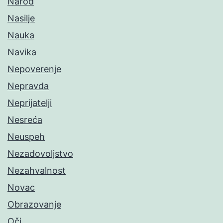
Narod
Nasilje
Nauka
Navika
Nepoverenje
Nepravda
Neprijatelji
Nesreća
Neuspeh
Nezadovoljstvo
Nezahvalnost
Novac
Obrazovanje
Oči