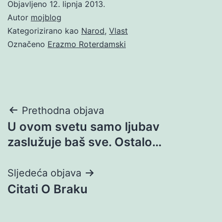
Objavljeno
12. lipnja 2013.
Autor
mojblog
Kategorizirano kao
Narod
,
Vlast
Označeno
Erazmo Roterdamski
Navigacija
Prethodna objava
U ovom svetu samo ljubav
objava
zaslužuje baš sve. Ostalo…
Sljedeća objava
Citati O Braku