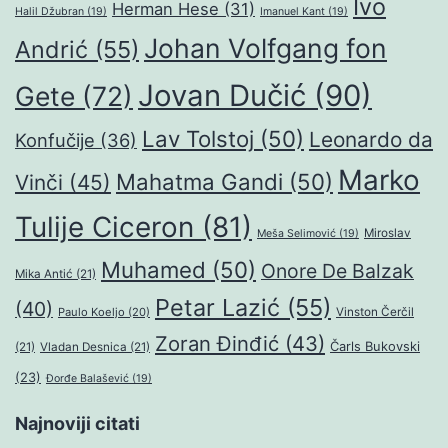
Ivo
Herman Hese
(31)
Halil Džubran
(19)
Imanuel Kant
(19)
Johan Volfgang fon
Andrić
(55)
Jovan Dučić
(90)
Gete
(72)
Lav Tolstoj
(50)
Leonardo da
Konfučije
(36)
Marko
Mahatma Gandi
(50)
Vinči
(45)
Tulije Ciceron
(81)
Miroslav
Meša Selimović
(19)
Muhamed
(50)
Onore De Balzak
Mika Antić
(21)
Petar Lazić
(55)
(40)
Paulo Koeljo
(20)
Vinston Čerčil
Zoran Đinđić
(43)
Čarls Bukovski
(21)
Vladan Desnica
(21)
(23)
Đorđe Balašević
(19)
Najnoviji citati