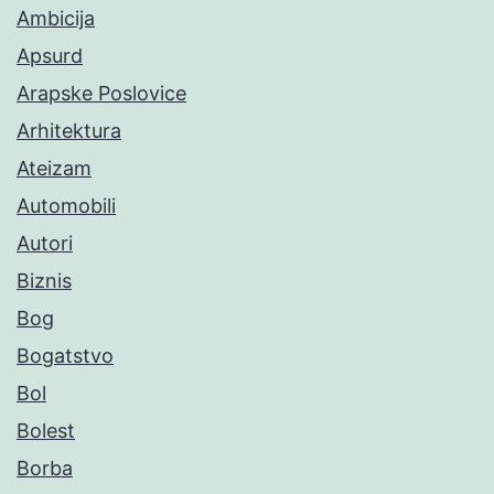
Ambicija
Apsurd
Arapske Poslovice
Arhitektura
Ateizam
Automobili
Autori
Biznis
Bog
Bogatstvo
Bol
Bolest
Borba