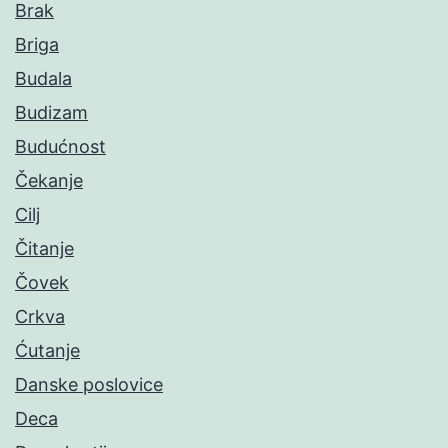
Brak
Briga
Budala
Budizam
Budućnost
Čekanje
Cilj
Čitanje
Čovek
Crkva
Ćutanje
Danske poslovice
Deca