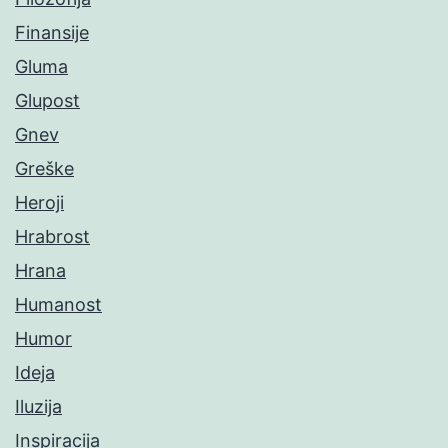
Finansije
Gluma
Glupost
Gnev
Greške
Heroji
Hrabrost
Hrana
Humanost
Humor
Ideja
Iluzija
Inspiracija