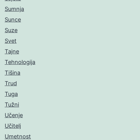
Sumnja
Sunce
Suze
Svet
Tajne
Tehnologija
Tišina
Trud
Tuga
Tužni
Učenje
Učitelj
Umetnost