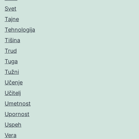
Svet
Tajne
Tehnologija
Tišina
Trud
Tuga
Tužni
Učenje
Učitelj
Umetnost
Upornost
Uspeh
Vera