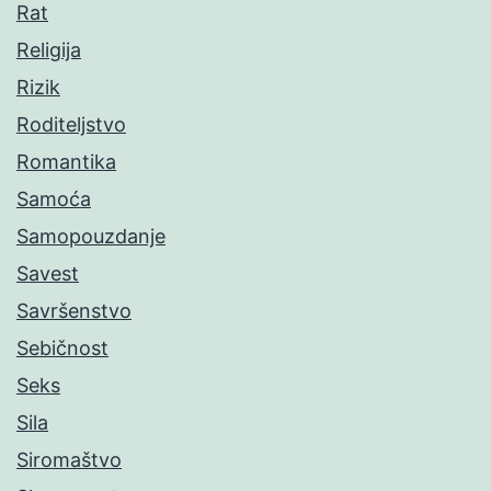
Rat
Religija
Rizik
Roditeljstvo
Romantika
Samoća
Samopouzdanje
Savest
Savršenstvo
Sebičnost
Seks
Sila
Siromaštvo