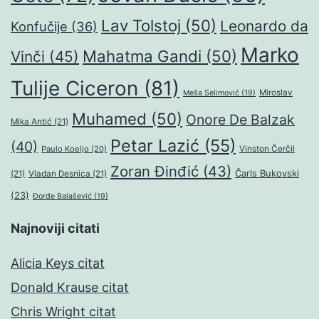
Lav Tolstoj
(50)
Leonardo da
Konfučije
(36)
Marko
Mahatma Gandi
(50)
Vinči
(45)
Tulije Ciceron
(81)
Miroslav
Meša Selimović
(19)
Muhamed
(50)
Onore De Balzak
Mika Antić
(21)
Petar Lazić
(55)
(40)
Paulo Koeljo
(20)
Vinston Čerčil
Zoran Đinđić
(43)
Čarls Bukovski
(21)
Vladan Desnica
(21)
(23)
Đorđe Balašević
(19)
Najnoviji citati
Alicia Keys citat
Donald Krause citat
Chris Wright citat