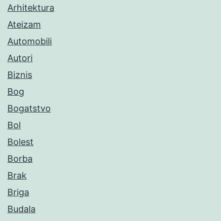
Arhitektura
Ateizam
Automobili
Autori
Biznis
Bog
Bogatstvo
Bol
Bolest
Borba
Brak
Briga
Budala