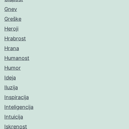
Gnev
Greške
Heroji
Hrabrost
Hrana
Humanost
Humor
Ideja
Iluzija
Inspiracija
Inteligencija
Intuicija
Iskrenost