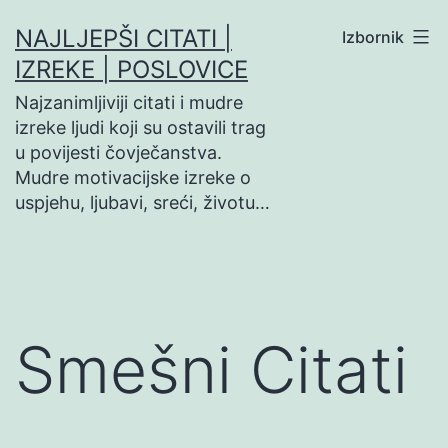
Preskoči
NAJLJEPŠI CITATI |
Izbornik
na
IZREKE | POSLOVICE
sadržaj
Najzanimljiviji citati i mudre
izreke ljudi koji su ostavili trag
u povijesti čovječanstva.
Mudre motivacijske izreke o
uspjehu, ljubavi, sreći, životu…
Smešni Citati