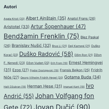
Autori
Albert Ajnštajn
(35)
Anatol Frans
(26)
Agata Kristi
(20)
Artur Šopenhauer
(47)
Aristotel
(33)
Bendžamin Frenklin
(75)
Blez Paskal
Branislav Nušić
(32)
(26)
Duško
Brus Li
(21)
Dejl Karnegi
(21)
Duško Radović
(58)
Džon
Korać
(22)
Džim Ron
(21)
Ernest Hemingvej
F. Kenedi
(23)
Džon Vuden
(22)
Erih From
(19)
(31)
Ezop
(27)
Fridrih
Fransis Bejkon
(25)
Fjodor Dostojevski
(19)
Gotama Buda
(34)
Niče
(27)
Georg Vilhelm Fridrih Hegel
(20)
Ivo
Herman Hese
(31)
Halil Džubran
(19)
Imanuel Kant
(19)
Johan Volfgang fon
Andrić
(55)
Jovan Dučić
(90)
Gete
(72)