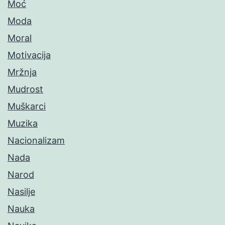
Moć
Moda
Moral
Motivacija
Mržnja
Mudrost
Muškarci
Muzika
Nacionalizam
Nada
Narod
Nasilje
Nauka