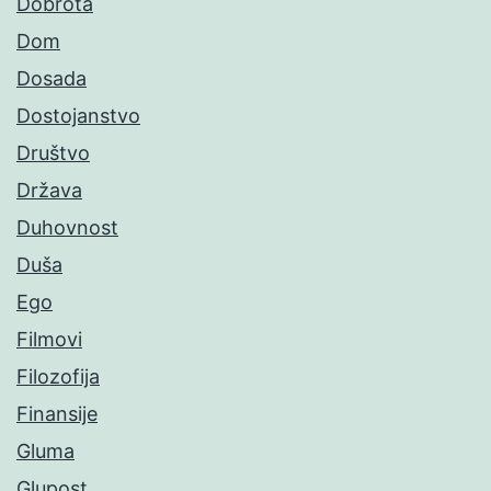
Dobrota
Dom
Dosada
Dostojanstvo
Društvo
Država
Duhovnost
Duša
Ego
Filmovi
Filozofija
Finansije
Gluma
Glupost