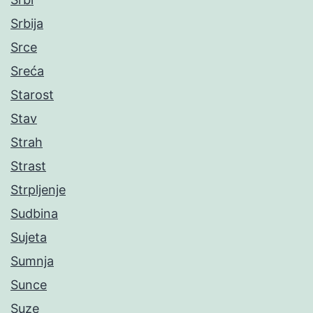
Srbija
Srce
Sreća
Starost
Stav
Strah
Strast
Strpljenje
Sudbina
Sujeta
Sumnja
Sunce
Suze