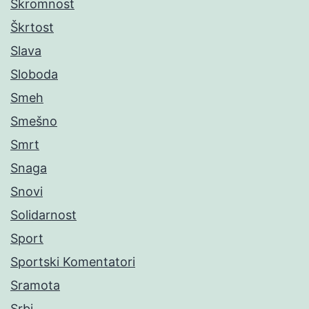
Skromnost
Škrtost
Slava
Sloboda
Smeh
Smešno
Smrt
Snaga
Snovi
Solidarnost
Sport
Sportski Komentatori
Sramota
Srbi