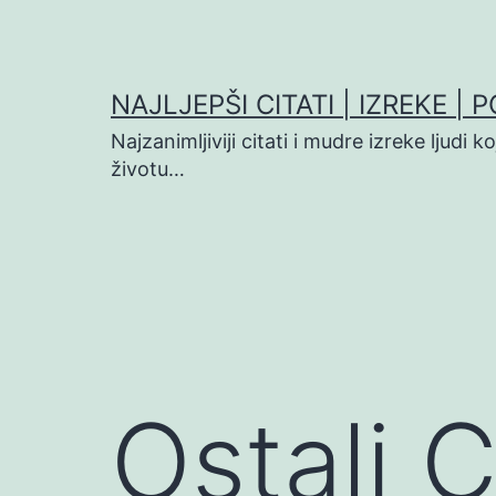
Preskoči
na
sadržaj
NAJLJEPŠI CITATI | IZREKE | 
Najzanimljiviji citati i mudre izreke ljudi 
životu…
Ostali C