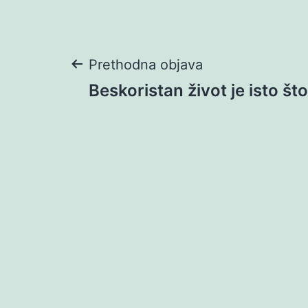
Navigacija
Prethodna objava
Beskoristan život je isto št
objava