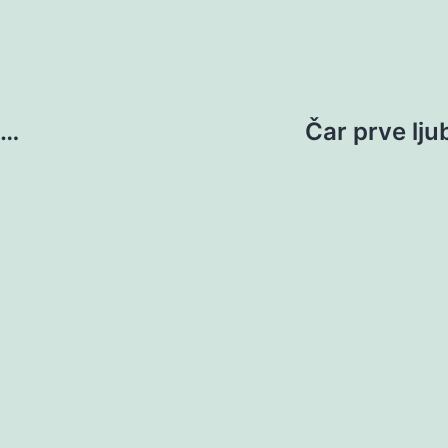
o…
Čar prve lju