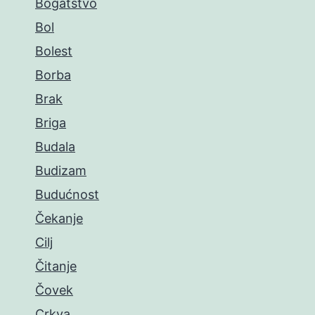
Bogatstvo
Bol
Bolest
Borba
Brak
Briga
Budala
Budizam
Budućnost
Čekanje
Cilj
Čitanje
Čovek
Crkva