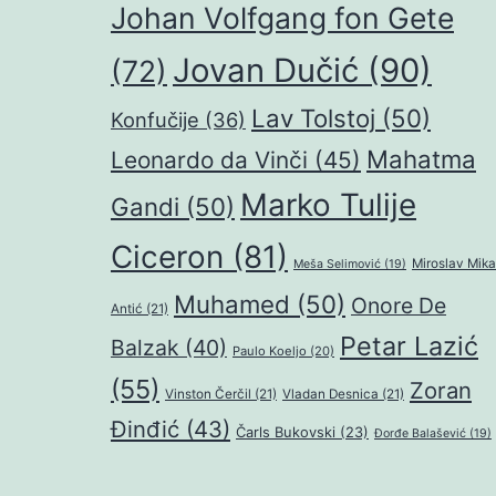
Johan Volfgang fon Gete
Jovan Dučić
(90)
(72)
Lav Tolstoj
(50)
Konfučije
(36)
Mahatma
Leonardo da Vinči
(45)
Marko Tulije
Gandi
(50)
Ciceron
(81)
Miroslav Mika
Meša Selimović
(19)
Muhamed
(50)
Onore De
Antić
(21)
Petar Lazić
Balzak
(40)
Paulo Koeljo
(20)
(55)
Zoran
Vinston Čerčil
(21)
Vladan Desnica
(21)
Đinđić
(43)
Čarls Bukovski
(23)
Đorđe Balašević
(19)