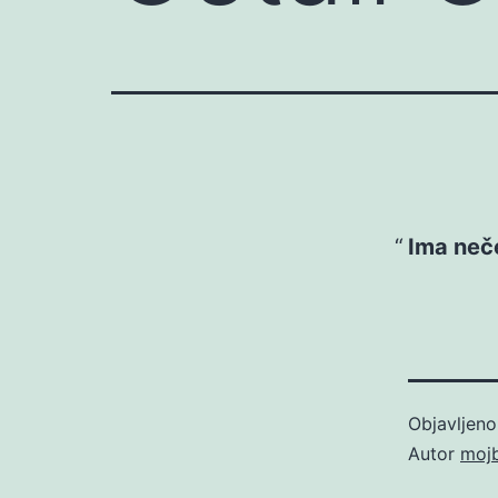
Ima neče
Objavljen
Autor
moj