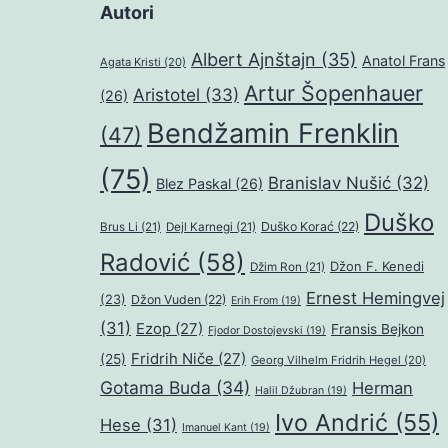
Autori
Albert Ajnštajn
(35)
Anatol Frans
Agata Kristi
(20)
Artur Šopenhauer
Aristotel
(33)
(26)
Bendžamin Frenklin
(47)
(75)
Branislav Nušić
(32)
Blez Paskal
(26)
Duško
Duško Korać
(22)
Brus Li
(21)
Dejl Karnegi
(21)
Radović
(58)
Džon F. Kenedi
Džim Ron
(21)
Ernest Hemingvej
(23)
Džon Vuden
(22)
Erih From
(19)
(31)
Ezop
(27)
Fransis Bejkon
Fjodor Dostojevski
(19)
Fridrih Niče
(27)
(25)
Georg Vilhelm Fridrih Hegel
(20)
Gotama Buda
(34)
Herman
Halil Džubran
(19)
Ivo Andrić
(55)
Hese
(31)
Imanuel Kant
(19)