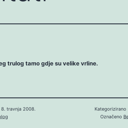
g trulog tamo gdje su velike vrline.
o
8. travnja 2008.
Kategorizirano
blog
Označeno
Be