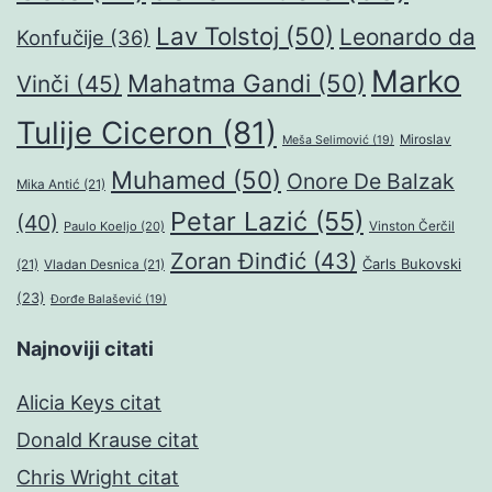
Lav Tolstoj
(50)
Leonardo da
Konfučije
(36)
Marko
Mahatma Gandi
(50)
Vinči
(45)
Tulije Ciceron
(81)
Miroslav
Meša Selimović
(19)
Muhamed
(50)
Onore De Balzak
Mika Antić
(21)
Petar Lazić
(55)
(40)
Paulo Koeljo
(20)
Vinston Čerčil
Zoran Đinđić
(43)
Čarls Bukovski
(21)
Vladan Desnica
(21)
(23)
Đorđe Balašević
(19)
Najnoviji citati
Alicia Keys citat
Donald Krause citat
Chris Wright citat