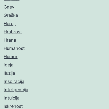
Gnev
Greške
Heroji
Hrabrost
Hrana
Humanost
Humor
Ideja
Iluzija
Inspiracija
Inteligencija
Intuicija
Iskrenost