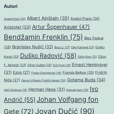
Autori
Albert Ajnštajn
(35)
Anatol Frans
(26)
Agata Kristi
(20)
Artur Šopenhauer
(47)
Aristotel
(33)
Bendžamin Frenklin
(75)
Blez Paskal
Branislav Nušić
(32)
(26)
Duško
Brus Li
(21)
Dejl Karnegi
(21)
Duško Radović
(58)
Džon
Korać
(22)
Džim Ron
(21)
Ernest Hemingvej
F. Kenedi
(23)
Džon Vuden
(22)
Erih From
(19)
(31)
Ezop
(27)
Fridrih
Fransis Bejkon
(25)
Fjodor Dostojevski
(19)
Gotama Buda
(34)
Niče
(27)
Georg Vilhelm Fridrih Hegel
(20)
Ivo
Herman Hese
(31)
Halil Džubran
(19)
Imanuel Kant
(19)
Johan Volfgang fon
Andrić
(55)
Jovan Dučić
(90)
Gete
(72)