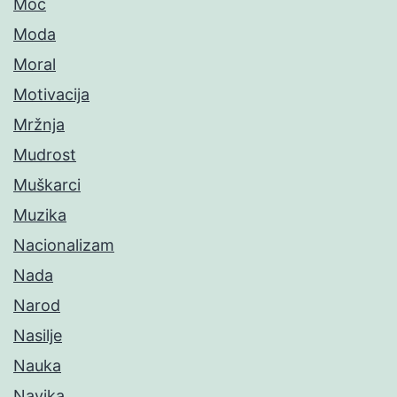
Moć
Moda
Moral
Motivacija
Mržnja
Mudrost
Muškarci
Muzika
Nacionalizam
Nada
Narod
Nasilje
Nauka
Navika