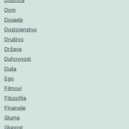
Dobrota
Dom
Dosada
Dostojanstvo
Društvo
Država
Duhovnost
Duša
Ego
Filmovi
Filozofija
Finansije
Gluma
Glupost