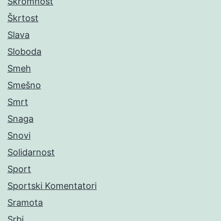
Skromnost
Škrtost
Slava
Sloboda
Smeh
Smešno
Smrt
Snaga
Snovi
Solidarnost
Sport
Sportski Komentatori
Sramota
Srbi