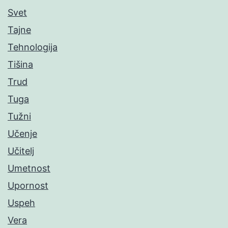
Svet
Tajne
Tehnologija
Tišina
Trud
Tuga
Tužni
Učenje
Učitelj
Umetnost
Upornost
Uspeh
Vera