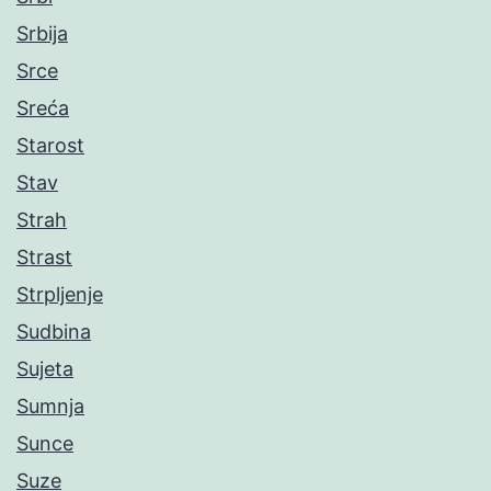
Srbija
Srce
Sreća
Starost
Stav
Strah
Strast
Strpljenje
Sudbina
Sujeta
Sumnja
Sunce
Suze