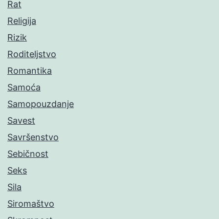
Rat
Religija
Rizik
Roditeljstvo
Romantika
Samoća
Samopouzdanje
Savest
Savršenstvo
Sebičnost
Seks
Sila
Siromaštvo