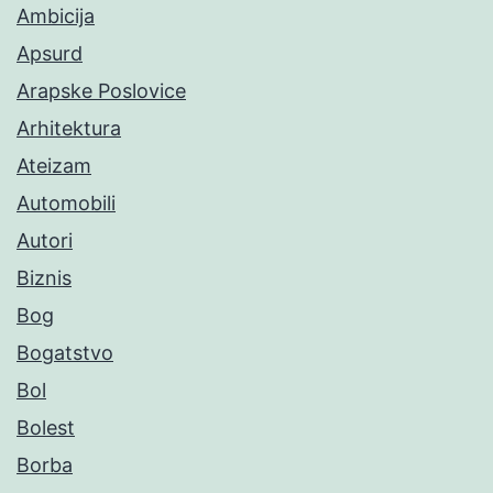
Ambicija
Apsurd
Arapske Poslovice
Arhitektura
Ateizam
Automobili
Autori
Biznis
Bog
Bogatstvo
Bol
Bolest
Borba