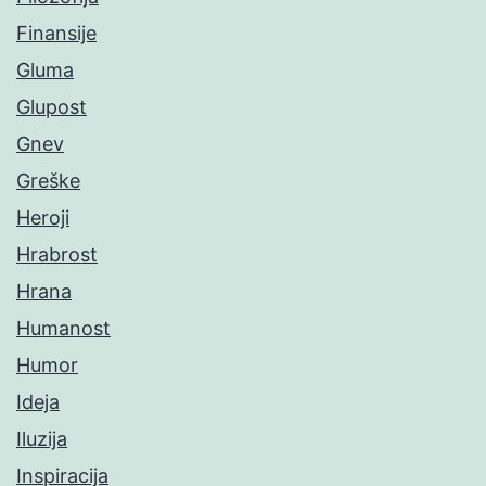
Finansije
Gluma
Glupost
Gnev
Greške
Heroji
Hrabrost
Hrana
Humanost
Humor
Ideja
Iluzija
Inspiracija