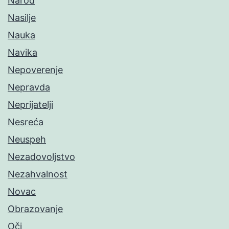
Narod
Nasilje
Nauka
Navika
Nepoverenje
Nepravda
Neprijatelji
Nesreća
Neuspeh
Nezadovoljstvo
Nezahvalnost
Novac
Obrazovanje
Oči