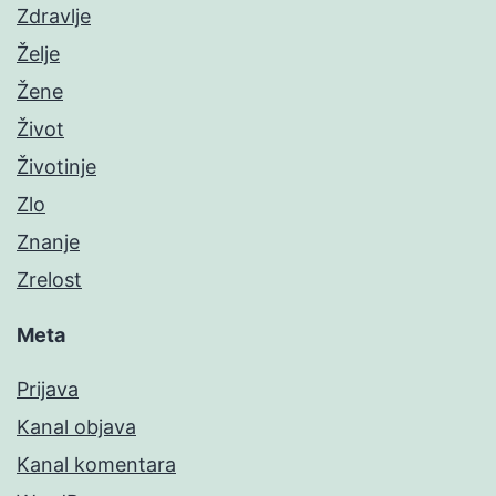
Zdravlje
Želje
Žene
Život
Životinje
Zlo
Znanje
Zrelost
Meta
Prijava
Kanal objava
Kanal komentara