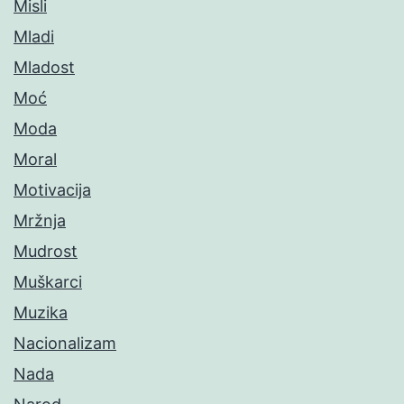
Misli
Mladi
Mladost
Moć
Moda
Moral
Motivacija
Mržnja
Mudrost
Muškarci
Muzika
Nacionalizam
Nada