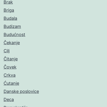
Brak
Briga
Budala
Budizam
Budućnost
Čekanje
Cilj
Čitanje
Čovek
Crkva
Ćutanje
Danske poslovice
Deca