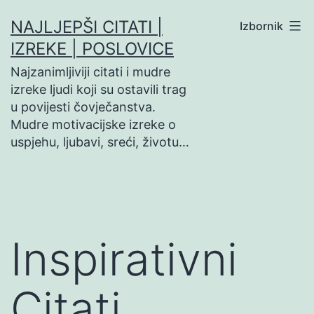
Preskoči
NAJLJEPŠI CITATI |
Izbornik
na
IZREKE | POSLOVICE
sadržaj
Najzanimljiviji citati i mudre
izreke ljudi koji su ostavili trag
u povijesti čovječanstva.
Mudre motivacijske izreke o
uspjehu, ljubavi, sreći, životu…
Inspirativni
Citati