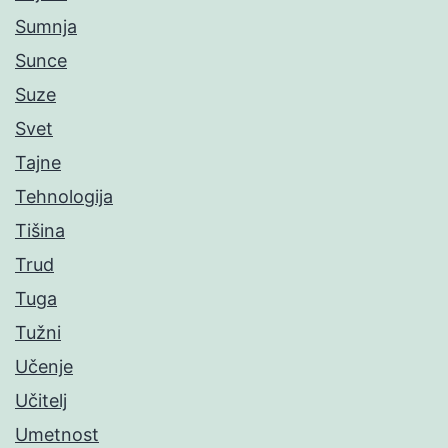
Sumnja
Sunce
Suze
Svet
Tajne
Tehnologija
Tišina
Trud
Tuga
Tužni
Učenje
Učitelj
Umetnost