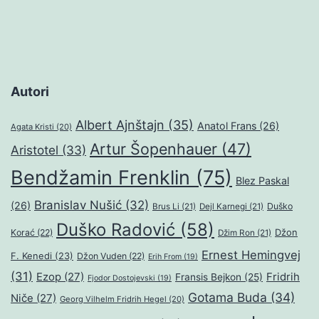
Autori
Albert Ajnštajn
(35)
Anatol Frans
(26)
Agata Kristi
(20)
Artur Šopenhauer
(47)
Aristotel
(33)
Bendžamin Frenklin
(75)
Blez Paskal
Branislav Nušić
(32)
(26)
Duško
Brus Li
(21)
Dejl Karnegi
(21)
Duško Radović
(58)
Džon
Korać
(22)
Džim Ron
(21)
Ernest Hemingvej
F. Kenedi
(23)
Džon Vuden
(22)
Erih From
(19)
(31)
Ezop
(27)
Fridrih
Fransis Bejkon
(25)
Fjodor Dostojevski
(19)
Gotama Buda
(34)
Niče
(27)
Georg Vilhelm Fridrih Hegel
(20)