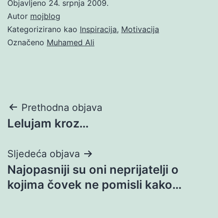
Objavljeno
24. srpnja 2009.
Autor
mojblog
Kategorizirano kao
Inspiracija
,
Motivacija
Označeno
Muhamed Ali
Navigacija
Prethodna objava
Lelujam kroz…
objava
Sljedeća objava
Najopasniji su oni neprijatelji o
kojima čovek ne pomisli kako…