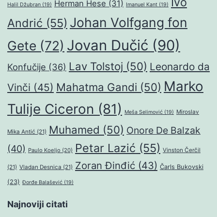
Ivo
Herman Hese
(31)
Halil Džubran
(19)
Imanuel Kant
(19)
Johan Volfgang fon
Andrić
(55)
Jovan Dučić
(90)
Gete
(72)
Lav Tolstoj
(50)
Leonardo da
Konfučije
(36)
Marko
Mahatma Gandi
(50)
Vinči
(45)
Tulije Ciceron
(81)
Miroslav
Meša Selimović
(19)
Muhamed
(50)
Onore De Balzak
Mika Antić
(21)
Petar Lazić
(55)
(40)
Paulo Koeljo
(20)
Vinston Čerčil
Zoran Đinđić
(43)
Čarls Bukovski
(21)
Vladan Desnica
(21)
(23)
Đorđe Balašević
(19)
Najnoviji citati