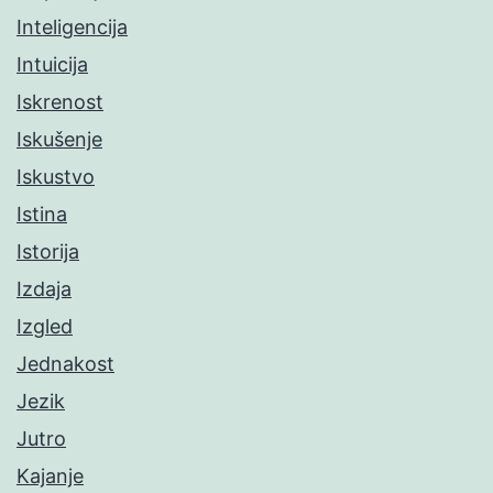
Inteligencija
Intuicija
Iskrenost
Iskušenje
Iskustvo
Istina
Istorija
Izdaja
Izgled
Jednakost
Jezik
Jutro
Kajanje