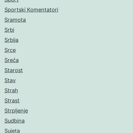
Sportski Komentatori
Sramota
Srbi
Srbija
Srce
Sreća
Starost
Stav
Strah
Strast
Strpljenje
Sudbina
Sujeta