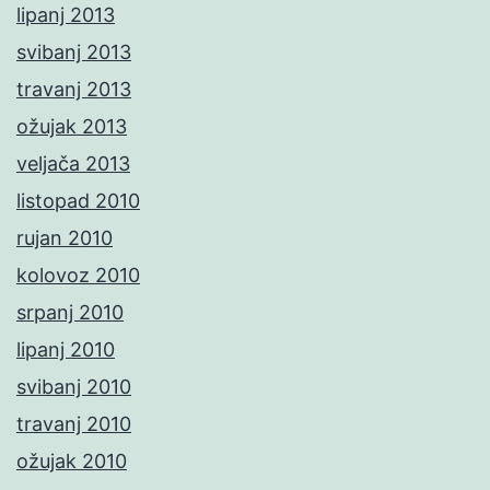
lipanj 2013
svibanj 2013
travanj 2013
ožujak 2013
veljača 2013
listopad 2010
rujan 2010
kolovoz 2010
srpanj 2010
lipanj 2010
svibanj 2010
travanj 2010
ožujak 2010