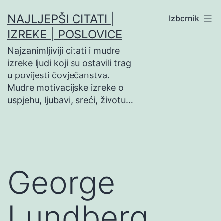
Preskoči
NAJLJEPŠI CITATI |
Izbornik
na
IZREKE | POSLOVICE
sadržaj
Najzanimljiviji citati i mudre
izreke ljudi koji su ostavili trag
u povijesti čovječanstva.
Mudre motivacijske izreke o
uspjehu, ljubavi, sreći, životu…
George
Lundberg