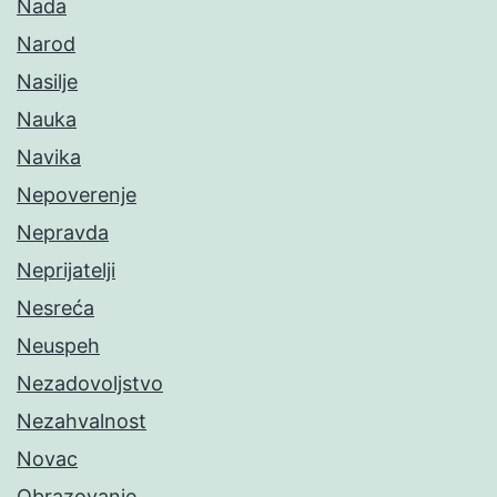
Nada
Narod
Nasilje
Nauka
Navika
Nepoverenje
Nepravda
Neprijatelji
Nesreća
Neuspeh
Nezadovoljstvo
Nezahvalnost
Novac
Obrazovanje