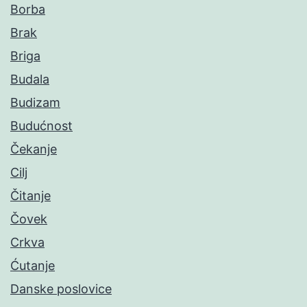
Borba
Brak
Briga
Budala
Budizam
Budućnost
Čekanje
Cilj
Čitanje
Čovek
Crkva
Ćutanje
Danske poslovice