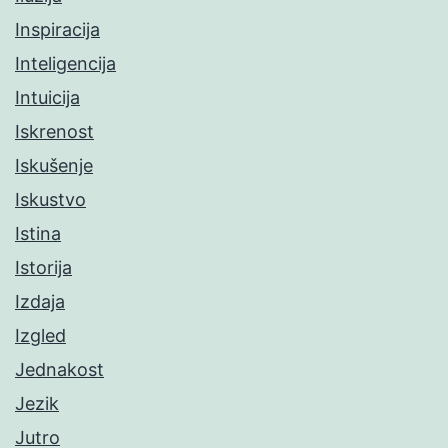
Inspiracija
Inteligencija
Intuicija
Iskrenost
Iskušenje
Iskustvo
Istina
Istorija
Izdaja
Izgled
Jednakost
Jezik
Jutro