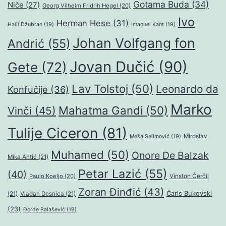
Gotama Buda
(34)
Niče
(27)
Georg Vilhelm Fridrih Hegel
(20)
Ivo
Herman Hese
(31)
Halil Džubran
(19)
Imanuel Kant
(19)
Johan Volfgang fon
Andrić
(55)
Jovan Dučić
(90)
Gete
(72)
Lav Tolstoj
(50)
Leonardo da
Konfučije
(36)
Marko
Mahatma Gandi
(50)
Vinči
(45)
Tulije Ciceron
(81)
Miroslav
Meša Selimović
(19)
Muhamed
(50)
Onore De Balzak
Mika Antić
(21)
Petar Lazić
(55)
(40)
Paulo Koeljo
(20)
Vinston Čerčil
Zoran Đinđić
(43)
Čarls Bukovski
(21)
Vladan Desnica
(21)
(23)
Đorđe Balašević
(19)