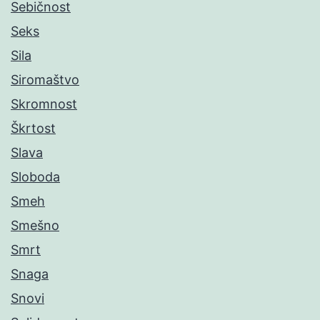
Sebičnost
Seks
Sila
Siromaštvo
Skromnost
Škrtost
Slava
Sloboda
Smeh
Smešno
Smrt
Snaga
Snovi