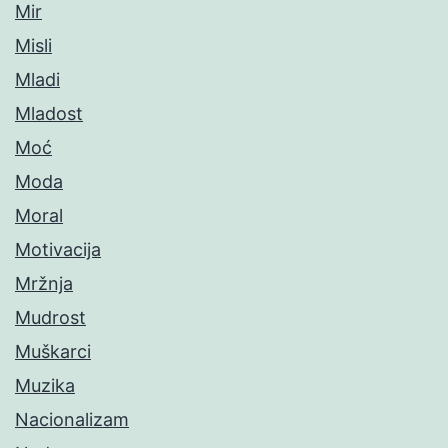
Mir
Misli
Mladi
Mladost
Moć
Moda
Moral
Motivacija
Mržnja
Mudrost
Muškarci
Muzika
Nacionalizam