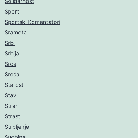
Solidarnost
Sport
Sportski Komentatori
Sramota
Srbi
Srbija
Srce
Sreća
Starost
Stav
Strah
Strast
Strpljenje
Sudbina