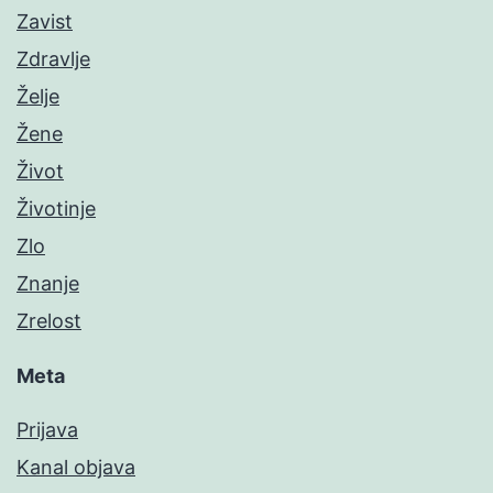
Zavist
Zdravlje
Želje
Žene
Život
Životinje
Zlo
Znanje
Zrelost
Meta
Prijava
Kanal objava