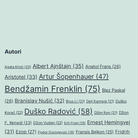
Autori
Albert Ajnštajn
(35)
Anatol Frans
(26)
Agata Kristi
(20)
Artur Šopenhauer
(47)
Aristotel
(33)
Bendžamin Frenklin
(75)
Blez Paskal
Branislav Nušić
(32)
(26)
Duško
Brus Li
(21)
Dejl Karnegi
(21)
Duško Radović
(58)
Džon
Korać
(22)
Džim Ron
(21)
Ernest Hemingvej
F. Kenedi
(23)
Džon Vuden
(22)
Erih From
(19)
(31)
Ezop
(27)
Fridrih
Fransis Bejkon
(25)
Fjodor Dostojevski
(19)