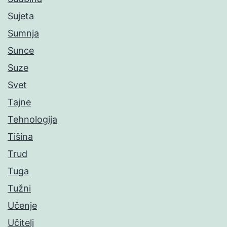
Sujeta
Sumnja
Sunce
Suze
Svet
Tajne
Tehnologija
Tišina
Trud
Tuga
Tužni
Učenje
Učitelj