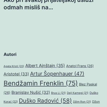
odmah misliš na…
Autori
Albert Ajnštajn
(35)
Anatol Frans
(26)
Agata Kristi
(20)
Artur Šopenhauer
(47)
Aristotel
(33)
Bendžamin Frenklin
(75)
Blez Paskal
Branislav Nušić
(32)
(26)
Duško
Brus Li
(21)
Dejl Karnegi
(21)
Duško Radović
(58)
Džon
Korać
(22)
Džim Ron
(21)