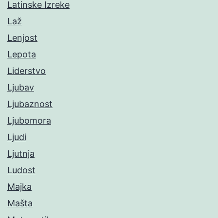
Latinske Izreke
Laž
Lenjost
Lepota
Liderstvo
Ljubav
Ljubaznost
Ljubomora
Ljudi
Ljutnja
Ludost
Majka
Mašta