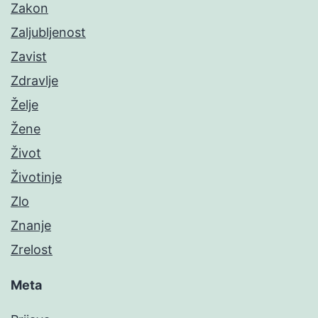
Zakon
Zaljubljenost
Zavist
Zdravlje
Želje
Žene
Život
Životinje
Zlo
Znanje
Zrelost
Meta