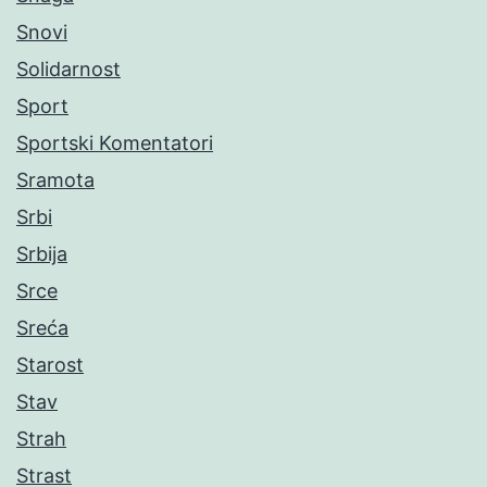
Snovi
Solidarnost
Sport
Sportski Komentatori
Sramota
Srbi
Srbija
Srce
Sreća
Starost
Stav
Strah
Strast