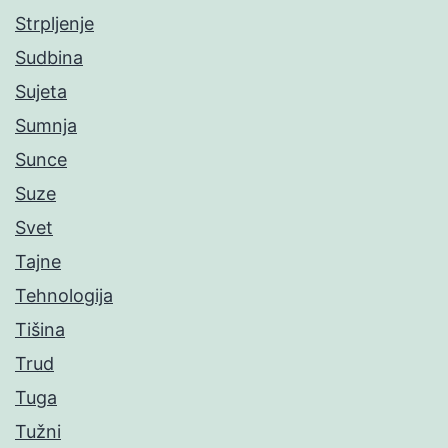
Strpljenje
Sudbina
Sujeta
Sumnja
Sunce
Suze
Svet
Tajne
Tehnologija
Tišina
Trud
Tuga
Tužni