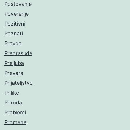
Poštovanje
Poverenje
Pozitivni
Poznati
Pravda
Predrasude
Preljuba
Prevara
Prijateljstvo
Prilike
Priroda
Problemi
Promene