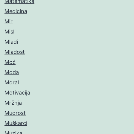
Matematika
Medicina
Mir
Misli
Mladi
Mladost
Moć
Moda
Moral
Motivacija
Mržnja
Mudrost
Muškarci
Muzika