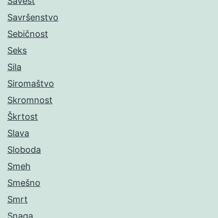
Savest
Savršenstvo
Sebičnost
Seks
Sila
Siromaštvo
Skromnost
Škrtost
Slava
Sloboda
Smeh
Smešno
Smrt
Snaga