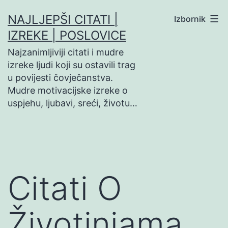
Preskoči
NAJLJEPŠI CITATI |
Izbornik
na
IZREKE | POSLOVICE
sadržaj
Najzanimljiviji citati i mudre
izreke ljudi koji su ostavili trag
u povijesti čovječanstva.
Mudre motivacijske izreke o
uspjehu, ljubavi, sreći, životu…
Citati O
Životinjama