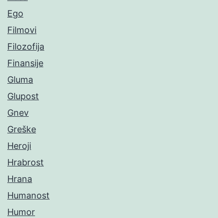
Ego
Filmovi
Filozofija
Finansije
Gluma
Glupost
Gnev
Greške
Heroji
Hrabrost
Hrana
Humanost
Humor