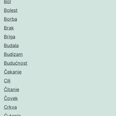
Bol
Bolest
Borba
Brak
Briga
Budala
Budizam
Budućnost
Čekanje
Cilj
Čitanje
Čovek
Crkva
Ćutanje