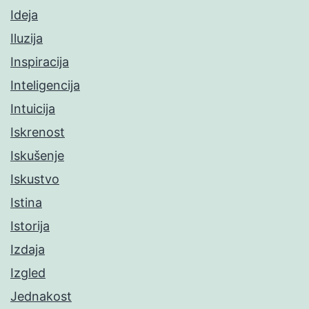
Ideja
Iluzija
Inspiracija
Inteligencija
Intuicija
Iskrenost
Iskušenje
Iskustvo
Istina
Istorija
Izdaja
Izgled
Jednakost