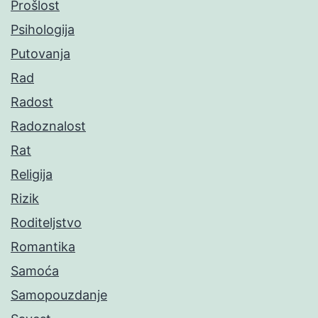
Prošlost
Psihologija
Putovanja
Rad
Radost
Radoznalost
Rat
Religija
Rizik
Roditeljstvo
Romantika
Samoća
Samopouzdanje