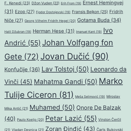
Ernest Hemingvej
F. Kenedi
(23)
Džon Vuden
(22)
Erih From
(19)
(31)
Ezop
(27)
Fridrih
Fransis Bejkon
(25)
Fjodor Dostojevski
(19)
Gotama Buda
(34)
Niče
(27)
Georg Vilhelm Fridrih Hegel
(20)
Ivo
Herman Hese
(31)
Halil Džubran
(19)
Imanuel Kant
(19)
Johan Volfgang fon
Andrić
(55)
Jovan Dučić
(90)
Gete
(72)
Lav Tolstoj
(50)
Leonardo da
Konfučije
(36)
Marko
Mahatma Gandi
(50)
Vinči
(45)
Tulije Ciceron
(81)
Miroslav
Meša Selimović
(19)
Muhamed
(50)
Onore De Balzak
Mika Antić
(21)
Petar Lazić
(55)
(40)
Paulo Koeljo
(20)
Vinston Čerčil
Zoran Đinđić
(43)
Čarls Bukovski
(21)
Vladan Desnica
(21)