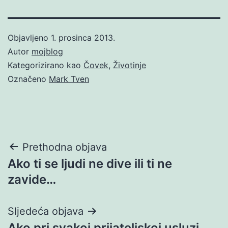
Objavljeno
1. prosinca 2013.
Autor
mojblog
Kategorizirano kao
Čovek
,
Životinje
Označeno
Mark Tven
Navigacija
Prethodna objava
Ako ti se ljudi ne dive ili ti ne
objava
zavide…
Sljedeća objava
Ako pri svakoj prijateljskoj usluzi