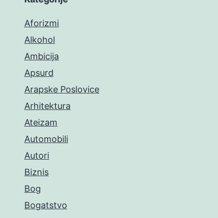
Aforizmi
Alkohol
Ambicija
Apsurd
Arapske Poslovice
Arhitektura
Ateizam
Automobili
Autori
Biznis
Bog
Bogatstvo