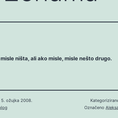
misle ništa, ali ako misle, misle nešto drugo.
o
5. ožujka 2008.
Kategorizira
blog
Označeno
Aleks