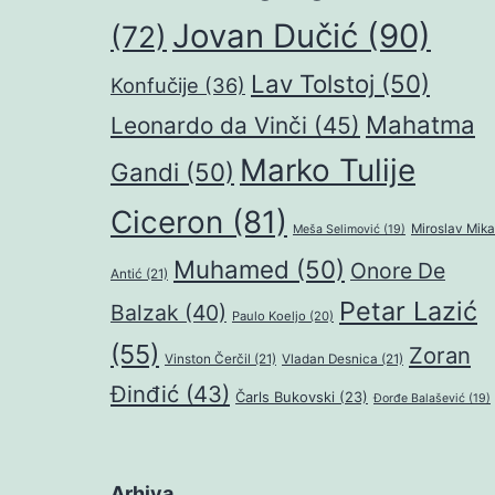
Jovan Dučić
(90)
(72)
Lav Tolstoj
(50)
Konfučije
(36)
Mahatma
Leonardo da Vinči
(45)
Marko Tulije
Gandi
(50)
Ciceron
(81)
Miroslav Mika
Meša Selimović
(19)
Muhamed
(50)
Onore De
Antić
(21)
Petar Lazić
Balzak
(40)
Paulo Koeljo
(20)
(55)
Zoran
Vinston Čerčil
(21)
Vladan Desnica
(21)
Đinđić
(43)
Čarls Bukovski
(23)
Đorđe Balašević
(19)
Arhiva