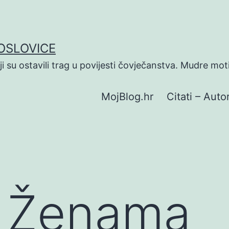
POSLOVICE
koji su ostavili trag u povijesti čovječanstva. Mudre mot
MojBlog.hr
Citati – Autor
O Ženama