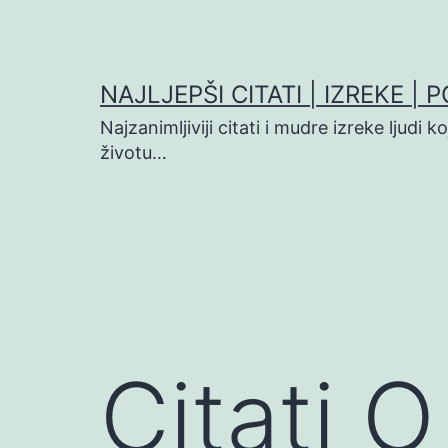
Preskoči
na
sadržaj
NAJLJEPŠI CITATI | IZREKE | 
Najzanimljiviji citati i mudre izreke ljudi 
životu…
Citati 