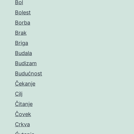
Bol
Bolest
Borba
Brak
Briga
Budala
Budizam
Budućnost
Čekanje
Cilj
Čitanje
Čovek
Crkva