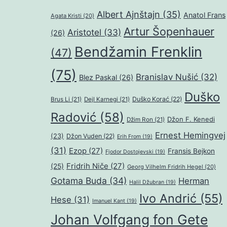
Albert Ajnštajn
(35)
Anatol Frans
Agata Kristi
(20)
Artur Šopenhauer
Aristotel
(33)
(26)
Bendžamin Frenklin
(47)
(75)
Branislav Nušić
(32)
Blez Paskal
(26)
Duško
Duško Korać
(22)
Brus Li
(21)
Dejl Karnegi
(21)
Radović
(58)
Džon F. Kenedi
Džim Ron
(21)
Ernest Hemingvej
(23)
Džon Vuden
(22)
Erih From
(19)
(31)
Ezop
(27)
Fransis Bejkon
Fjodor Dostojevski
(19)
Fridrih Niče
(27)
(25)
Georg Vilhelm Fridrih Hegel
(20)
Gotama Buda
(34)
Herman
Halil Džubran
(19)
Ivo Andrić
(55)
Hese
(31)
Imanuel Kant
(19)
Johan Volfgang fon Gete