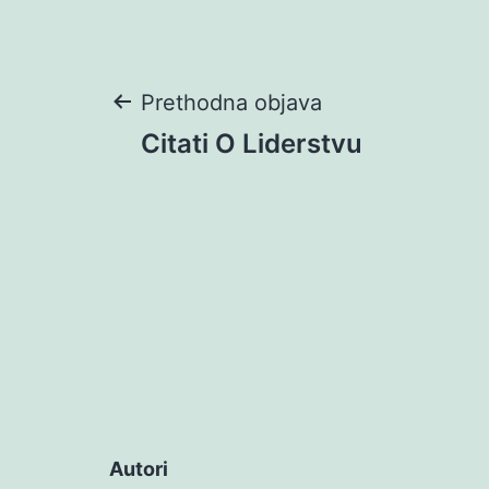
Navigacija
Prethodna objava
Citati O Liderstvu
objava
Autori