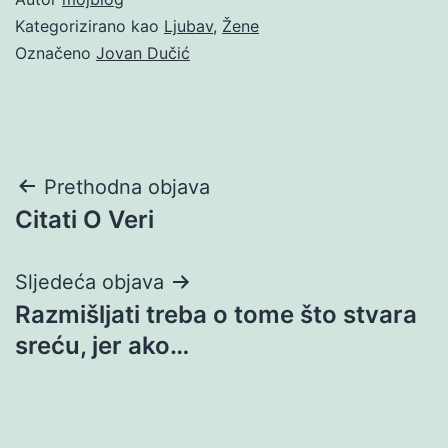
Kategorizirano kao
Ljubav
,
Žene
Označeno
Jovan Dučić
Navigacija
Prethodna objava
Citati O Veri
objava
Sljedeća objava
Razmišljati treba o tome što stvara
sreću, jer ako…