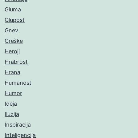
Gluma
Glupost
Gnev
Greške
Heroji
Hrabrost
Hrana
Humanost
Humor
Ideja
Iluzija
Inspiracija
Inteligencija