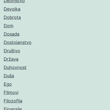
Detinjstvo
Devojka
Dobrota
Dom
Dosada
Dostojanstvo
Društvo
Država
Duhovnost
Duša
Ego
Filmovi
Filozofija
Finansije