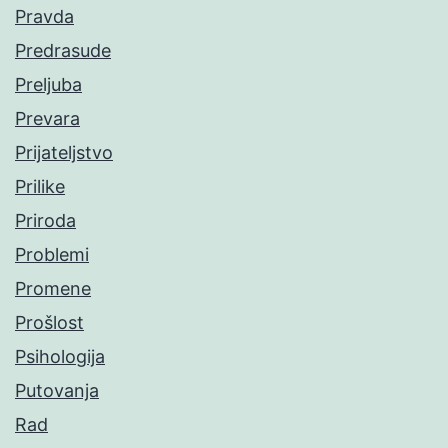
Pravda
Predrasude
Preljuba
Prevara
Prijateljstvo
Prilike
Priroda
Problemi
Promene
Prošlost
Psihologija
Putovanja
Rad