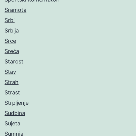
Sramota
Srbi
Srbija
Srce
Sreća
Starost
Stav
Strah
Strast
Strpljenje
Sudbina
Sujeta
Sumnja