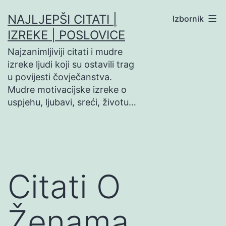
Preskoči
NAJLJEPŠI CITATI |
Izbornik
na
IZREKE | POSLOVICE
sadržaj
Najzanimljiviji citati i mudre
izreke ljudi koji su ostavili trag
u povijesti čovječanstva.
Mudre motivacijske izreke o
uspjehu, ljubavi, sreći, životu…
Citati O
Ženama