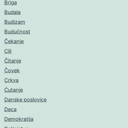
Briga
Budala
Budizam
Budućnost
Čekanje
Cilj
Čitanje
Čovek
Crkva
Ćutanje
Danske poslovice
Deca
Demokratija