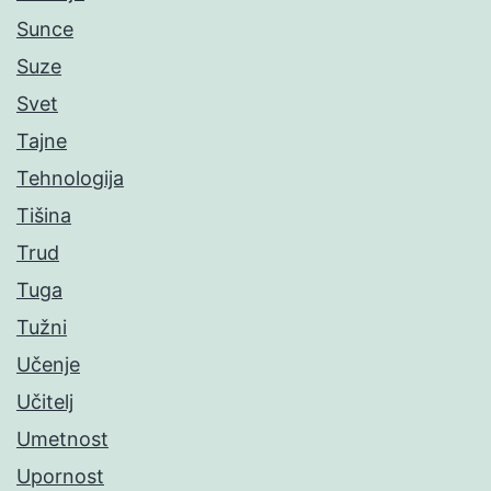
Sunce
Suze
Svet
Tajne
Tehnologija
Tišina
Trud
Tuga
Tužni
Učenje
Učitelj
Umetnost
Upornost