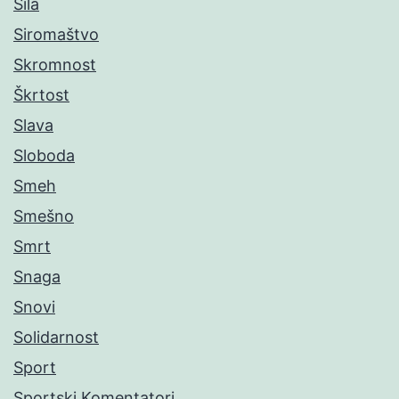
Sila
Siromaštvo
Skromnost
Škrtost
Slava
Sloboda
Smeh
Smešno
Smrt
Snaga
Snovi
Solidarnost
Sport
Sportski Komentatori