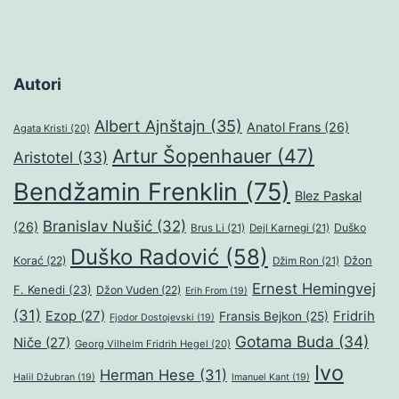
Autori
Albert Ajnštajn
(35)
Anatol Frans
(26)
Agata Kristi
(20)
Artur Šopenhauer
(47)
Aristotel
(33)
Bendžamin Frenklin
(75)
Blez Paskal
Branislav Nušić
(32)
(26)
Duško
Brus Li
(21)
Dejl Karnegi
(21)
Duško Radović
(58)
Džon
Korać
(22)
Džim Ron
(21)
Ernest Hemingvej
F. Kenedi
(23)
Džon Vuden
(22)
Erih From
(19)
(31)
Ezop
(27)
Fridrih
Fransis Bejkon
(25)
Fjodor Dostojevski
(19)
Gotama Buda
(34)
Niče
(27)
Georg Vilhelm Fridrih Hegel
(20)
Ivo
Herman Hese
(31)
Halil Džubran
(19)
Imanuel Kant
(19)