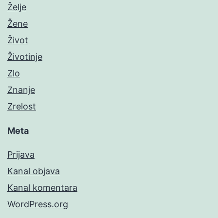
Želje
Žene
Život
Životinje
Zlo
Znanje
Zrelost
Meta
Prijava
Kanal objava
Kanal komentara
WordPress.org