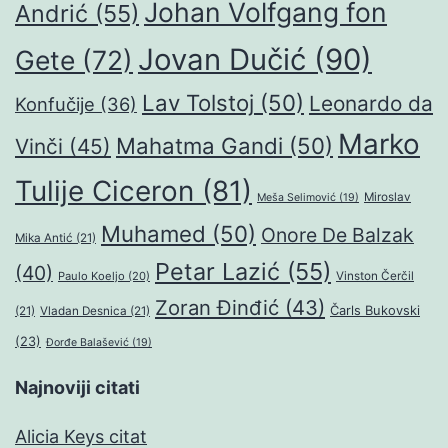
Johan Volfgang fon
Andrić
(55)
Jovan Dučić
(90)
Gete
(72)
Lav Tolstoj
(50)
Leonardo da
Konfučije
(36)
Marko
Mahatma Gandi
(50)
Vinči
(45)
Tulije Ciceron
(81)
Miroslav
Meša Selimović
(19)
Muhamed
(50)
Onore De Balzak
Mika Antić
(21)
Petar Lazić
(55)
(40)
Paulo Koeljo
(20)
Vinston Čerčil
Zoran Đinđić
(43)
Čarls Bukovski
(21)
Vladan Desnica
(21)
(23)
Đorđe Balašević
(19)
Najnoviji citati
Alicia Keys citat