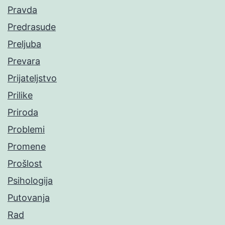
Pravda
Predrasude
Preljuba
Prevara
Prijateljstvo
Prilike
Priroda
Problemi
Promene
Prošlost
Psihologija
Putovanja
Rad