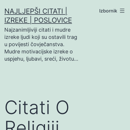
Preskoči
NAJLJEPŠI CITATI |
Izbornik
na
IZREKE | POSLOVICE
sadržaj
Najzanimljiviji citati i mudre
izreke ljudi koji su ostavili trag
u povijesti čovječanstva.
Mudre motivacijske izreke o
uspjehu, ljubavi, sreći, životu…
Citati O
Religiji