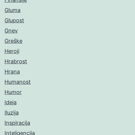
Gluma
Glupost
Gnev
Greške
Heroji
Hrabrost
Hrana
Humanost
Humor
Ideja
Iluzija
Inspiracija
Inteligencija