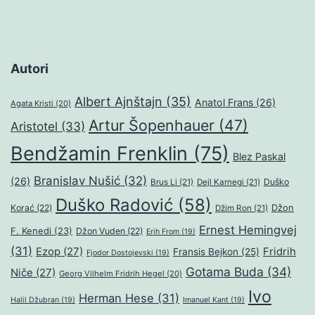
Autori
Albert Ajnštajn
(35)
Anatol Frans
(26)
Agata Kristi
(20)
Artur Šopenhauer
(47)
Aristotel
(33)
Bendžamin Frenklin
(75)
Blez Paskal
Branislav Nušić
(32)
(26)
Duško
Brus Li
(21)
Dejl Karnegi
(21)
Duško Radović
(58)
Džon
Korać
(22)
Džim Ron
(21)
Ernest Hemingvej
F. Kenedi
(23)
Džon Vuden
(22)
Erih From
(19)
(31)
Ezop
(27)
Fridrih
Fransis Bejkon
(25)
Fjodor Dostojevski
(19)
Gotama Buda
(34)
Niče
(27)
Georg Vilhelm Fridrih Hegel
(20)
Ivo
Herman Hese
(31)
Halil Džubran
(19)
Imanuel Kant
(19)