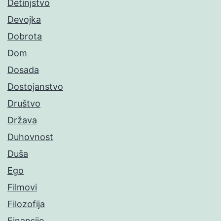
Detinjstvo
Devojka
Dobrota
Dom
Dosada
Dostojanstvo
Društvo
Država
Duhovnost
Duša
Ego
Filmovi
Filozofija
Finansije