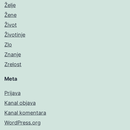
Želje
Žene
Život
Životinje
Zlo
Znanje
Zrelost
Meta
Prijava
Kanal objava
Kanal komentara
WordPress.org