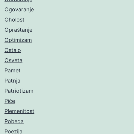
Ogovaranje
Oholost
Opraštanje
Optimizam
Ostalo
Osveta
Pamet
Patnja
Patriotizam
Piće
Plemenitost
Pobeda
Poezija