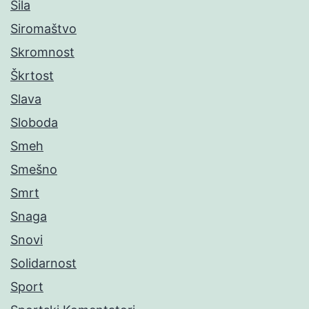
Sila
Siromaštvo
Skromnost
Škrtost
Slava
Sloboda
Smeh
Smešno
Smrt
Snaga
Snovi
Solidarnost
Sport