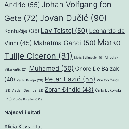
Johan Volfgang fon
Andrić
(55)
Jovan Dučić
(90)
Gete
(72)
Lav Tolstoj
(50)
Leonardo da
Konfučije
(36)
Marko
Mahatma Gandi
(50)
Vinči
(45)
Tulije Ciceron
(81)
Miroslav
Meša Selimović
(19)
Muhamed
(50)
Onore De Balzak
Mika Antić
(21)
Petar Lazić
(55)
(40)
Paulo Koeljo
(20)
Vinston Čerčil
Zoran Đinđić
(43)
Čarls Bukovski
(21)
Vladan Desnica
(21)
(23)
Đorđe Balašević
(19)
Najnoviji citati
Alicia Keys citat