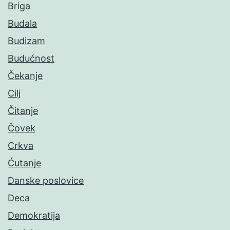
Briga
Budala
Budizam
Budućnost
Čekanje
Cilj
Čitanje
Čovek
Crkva
Ćutanje
Danske poslovice
Deca
Demokratija