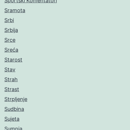
Sportski Komentatori
Sramota
Srbi
Srbija
Srce
Sreća
Starost
Stav
Strah
Strast
Strpljenje
Sudbina
Sujeta
Sumnja