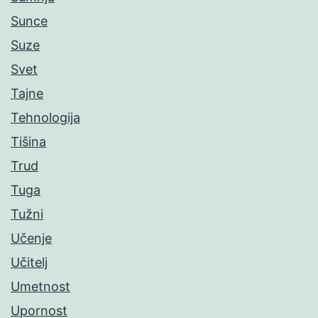
Sunce
Suze
Svet
Tajne
Tehnologija
Tišina
Trud
Tuga
Tužni
Učenje
Učitelj
Umetnost
Upornost