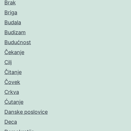
Brak
Briga
Budala
Budizam
Budućnost
Čekanje
Cilj
Čitanje
Čovek
Crkva
Ćutanje
Danske poslovice
Deca