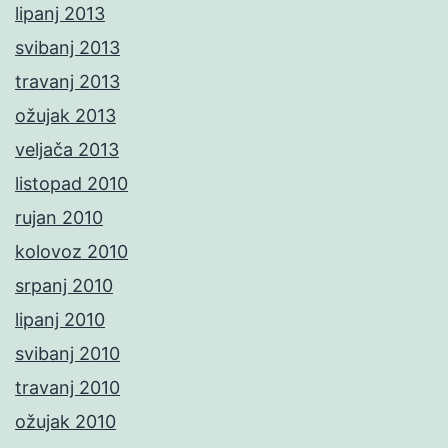
lipanj 2013
svibanj 2013
travanj 2013
ožujak 2013
veljača 2013
listopad 2010
rujan 2010
kolovoz 2010
srpanj 2010
lipanj 2010
svibanj 2010
travanj 2010
ožujak 2010