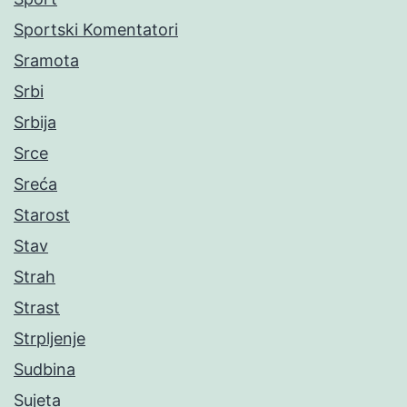
Sportski Komentatori
Sramota
Srbi
Srbija
Srce
Sreća
Starost
Stav
Strah
Strast
Strpljenje
Sudbina
Sujeta