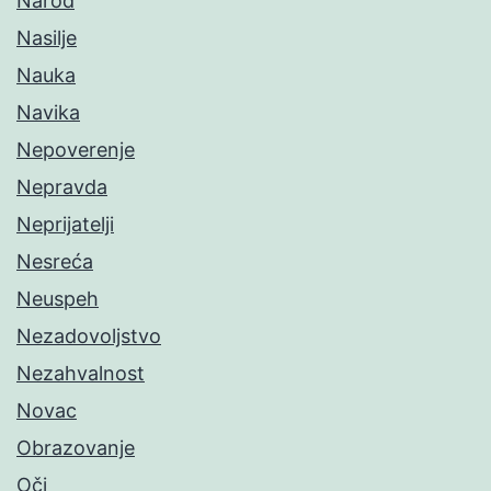
Narod
Nasilje
Nauka
Navika
Nepoverenje
Nepravda
Neprijatelji
Nesreća
Neuspeh
Nezadovoljstvo
Nezahvalnost
Novac
Obrazovanje
Oči