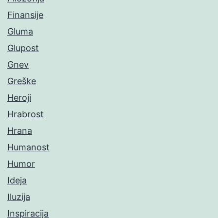
Finansije
Gluma
Glupost
Gnev
Greške
Heroji
Hrabrost
Hrana
Humanost
Humor
Ideja
Iluzija
Inspiracija