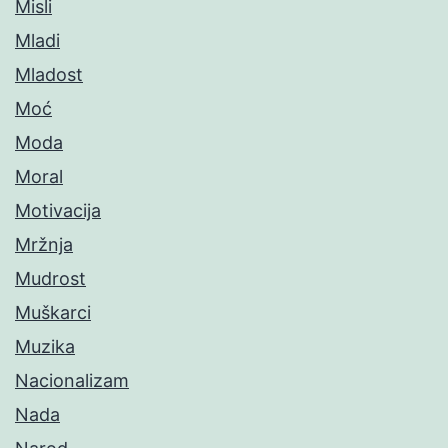
Misli
Mladi
Mladost
Moć
Moda
Moral
Motivacija
Mržnja
Mudrost
Muškarci
Muzika
Nacionalizam
Nada