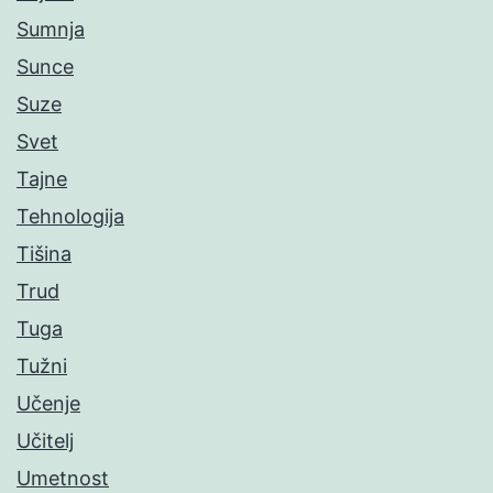
Sumnja
Sunce
Suze
Svet
Tajne
Tehnologija
Tišina
Trud
Tuga
Tužni
Učenje
Učitelj
Umetnost