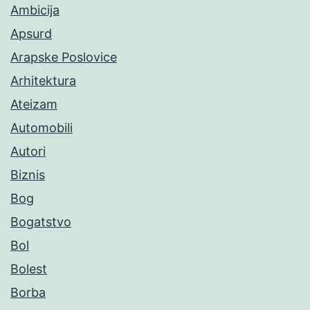
Ambicija
Apsurd
Arapske Poslovice
Arhitektura
Ateizam
Automobili
Autori
Biznis
Bog
Bogatstvo
Bol
Bolest
Borba