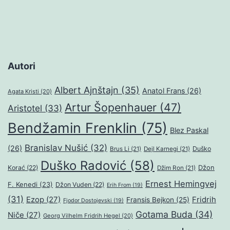
Autori
Albert Ajnštajn
(35)
Anatol Frans
(26)
Agata Kristi
(20)
Artur Šopenhauer
(47)
Aristotel
(33)
Bendžamin Frenklin
(75)
Blez Paskal
Branislav Nušić
(32)
(26)
Duško
Brus Li
(21)
Dejl Karnegi
(21)
Duško Radović
(58)
Džon
Korać
(22)
Džim Ron
(21)
Ernest Hemingvej
F. Kenedi
(23)
Džon Vuden
(22)
Erih From
(19)
(31)
Ezop
(27)
Fridrih
Fransis Bejkon
(25)
Fjodor Dostojevski
(19)
Gotama Buda
(34)
Niče
(27)
Georg Vilhelm Fridrih Hegel
(20)