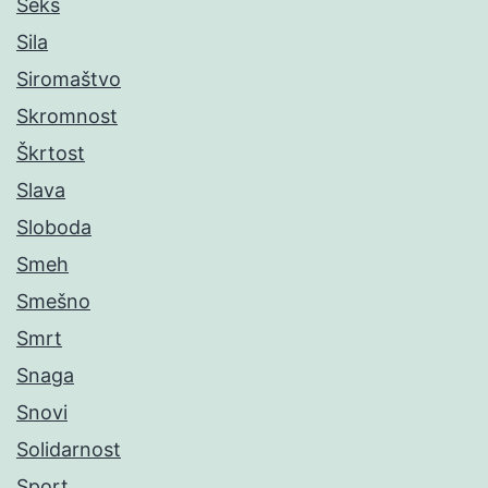
Seks
Sila
Siromaštvo
Skromnost
Škrtost
Slava
Sloboda
Smeh
Smešno
Smrt
Snaga
Snovi
Solidarnost
Sport