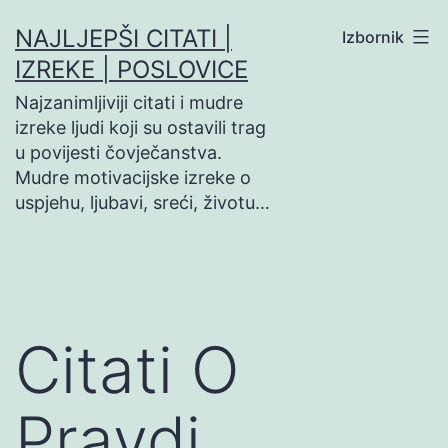
Preskoči
NAJLJEPŠI CITATI |
Izbornik
na
IZREKE | POSLOVICE
sadržaj
Najzanimljiviji citati i mudre
izreke ljudi koji su ostavili trag
u povijesti čovječanstva.
Mudre motivacijske izreke o
uspjehu, ljubavi, sreći, životu…
Citati O
Pravdi