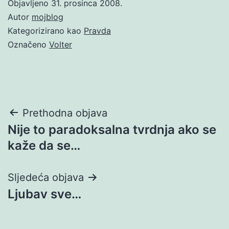
Objavljeno
31. prosinca 2008.
Autor
mojblog
Kategorizirano kao
Pravda
Označeno
Volter
Navigacija
Prethodna objava
Nije to paradoksalna tvrdnja ako se
objava
kaže da se…
Sljedeća objava
Ljubav sve…