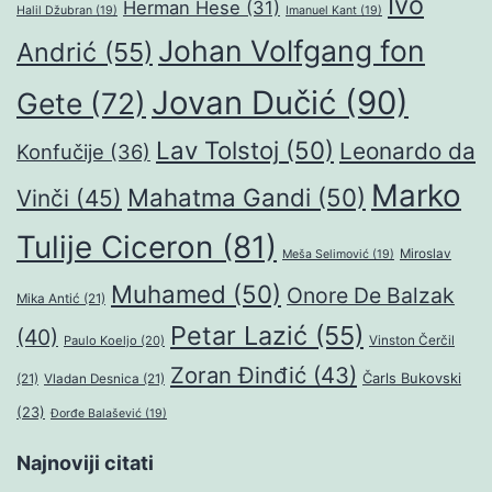
Ivo
Herman Hese
(31)
Halil Džubran
(19)
Imanuel Kant
(19)
Johan Volfgang fon
Andrić
(55)
Jovan Dučić
(90)
Gete
(72)
Lav Tolstoj
(50)
Leonardo da
Konfučije
(36)
Marko
Mahatma Gandi
(50)
Vinči
(45)
Tulije Ciceron
(81)
Miroslav
Meša Selimović
(19)
Muhamed
(50)
Onore De Balzak
Mika Antić
(21)
Petar Lazić
(55)
(40)
Paulo Koeljo
(20)
Vinston Čerčil
Zoran Đinđić
(43)
Čarls Bukovski
(21)
Vladan Desnica
(21)
(23)
Đorđe Balašević
(19)
Najnoviji citati