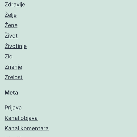
Zdravlje
Želje
Žene
Život
Životinje
Zlo
Znanje
Zrelost
Meta
Prijava
Kanal objava
Kanal komentara