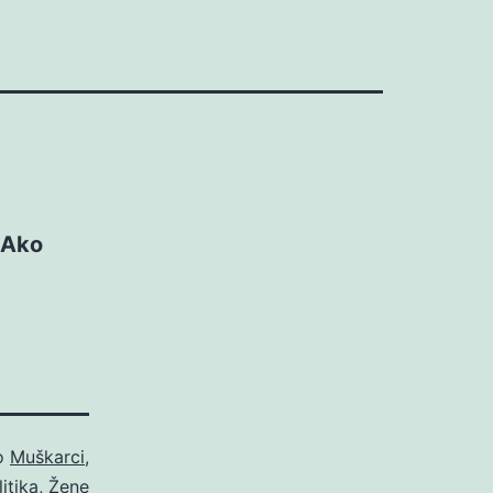
. Ako
ao
Muškarci
,
itika
,
Žene