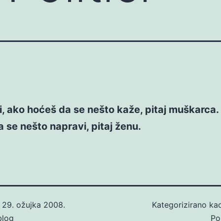
ci, ako hoćeš da se nešto kaže, pitaj muškarca
 se nešto napravi, pitaj ženu.
o
29. ožujka 2008.
Kategorizirano k
blog
Pol