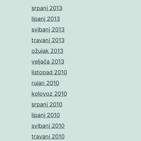
srpanj 2013
lipanj 2013
svibanj 2013
travanj 2013
ožujak 2013
veljača 2013
listopad 2010
rujan 2010
kolovoz 2010
srpanj 2010
lipanj 2010
svibanj 2010
travanj 2010