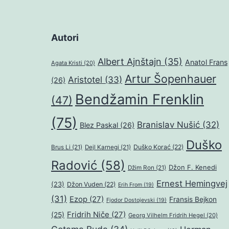
Autori
Albert Ajnštajn
(35)
Anatol Frans
Agata Kristi
(20)
Artur Šopenhauer
Aristotel
(33)
(26)
Bendžamin Frenklin
(47)
(75)
Branislav Nušić
(32)
Blez Paskal
(26)
Duško
Duško Korać
(22)
Brus Li
(21)
Dejl Karnegi
(21)
Radović
(58)
Džon F. Kenedi
Džim Ron
(21)
Ernest Hemingvej
(23)
Džon Vuden
(22)
Erih From
(19)
(31)
Ezop
(27)
Fransis Bejkon
Fjodor Dostojevski
(19)
Fridrih Niče
(27)
(25)
Georg Vilhelm Fridrih Hegel
(20)