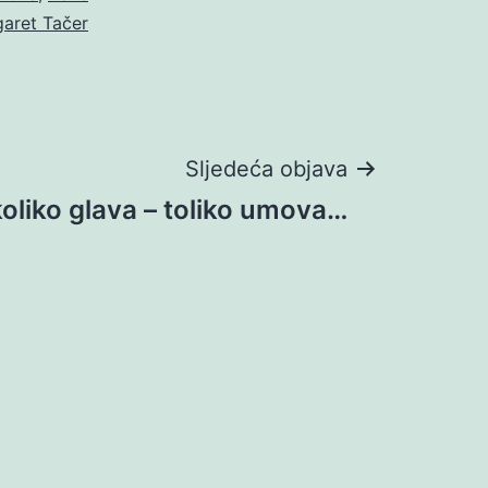
aret Tačer
Sljedeća objava
koliko glava – toliko umova…