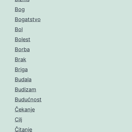
Bog
Bogatstvo
Bol
Bolest
Borba
Brak
Briga
Budala
Budizam
Budućnost
Čekanje
Cilj
Čitanje