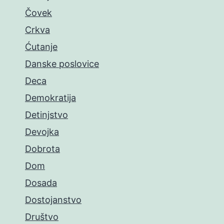
Čovek
Crkva
Ćutanje
Danske poslovice
Deca
Demokratija
Detinjstvo
Devojka
Dobrota
Dom
Dosada
Dostojanstvo
Društvo