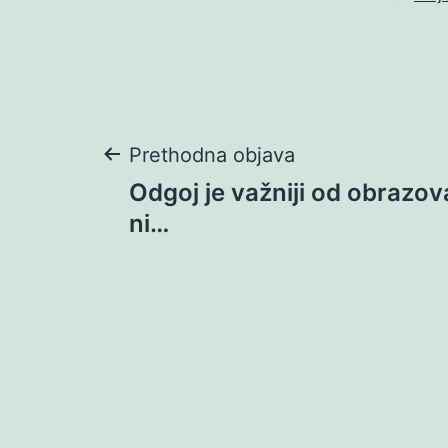
Navigacija
Prethodna objava
Odgoj je važniji od obrazov
objava
ni…