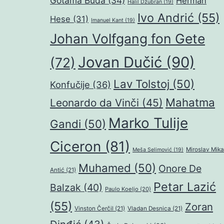
Gotama Buda
(34)
Herman
Halil Džubran
(19)
Ivo Andrić
(55)
Hese
(31)
Imanuel Kant
(19)
Johan Volfgang fon Gete
Jovan Dučić
(90)
(72)
Lav Tolstoj
(50)
Konfučije
(36)
Mahatma
Leonardo da Vinči
(45)
Marko Tulije
Gandi
(50)
Ciceron
(81)
Miroslav Mika
Meša Selimović
(19)
Muhamed
(50)
Onore De
Antić
(21)
Petar Lazić
Balzak
(40)
Paulo Koeljo
(20)
(55)
Zoran
Vinston Čerčil
(21)
Vladan Desnica
(21)