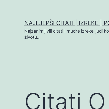
Preskoči
na
sadržaj
NAJLJEPŠI CITATI | IZREKE | 
Najzanimljiviji citati i mudre izreke ljudi 
životu…
Citati O 