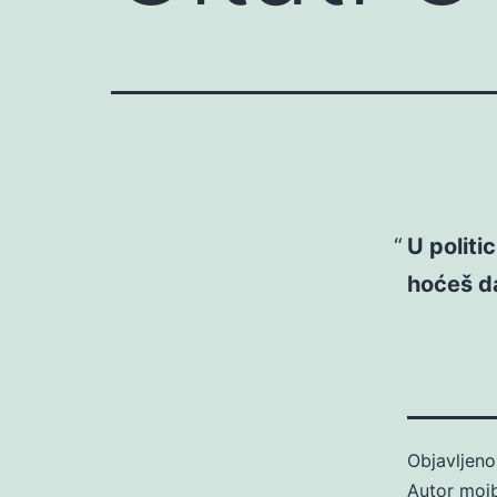
U politi
hoćeš da
Objavljen
Autor
moj