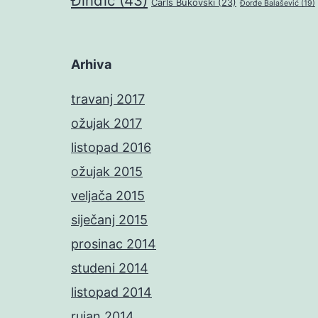
Đinđić
(43)
Čarls Bukovski
(23)
Đorđe Balašević
(19)
Arhiva
travanj 2017
ožujak 2017
listopad 2016
ožujak 2015
veljača 2015
siječanj 2015
prosinac 2014
studeni 2014
listopad 2014
rujan 2014