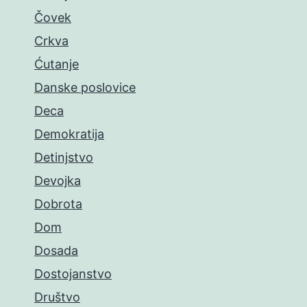
Čovek
Crkva
Ćutanje
Danske poslovice
Deca
Demokratija
Detinjstvo
Devojka
Dobrota
Dom
Dosada
Dostojanstvo
Društvo