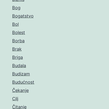
Bog
Bogatstvo
Bol
Bolest
Borba
Brak
Briga
Budala
Budizam
Budućnost
Čekanje
Cilj
Čitanje