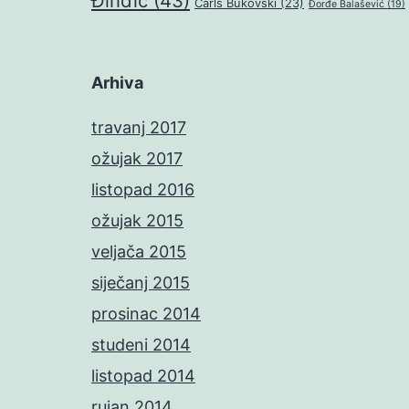
Đinđić
(43)
Čarls Bukovski
(23)
Đorđe Balašević
(19)
Arhiva
travanj 2017
ožujak 2017
listopad 2016
ožujak 2015
veljača 2015
siječanj 2015
prosinac 2014
studeni 2014
listopad 2014
rujan 2014