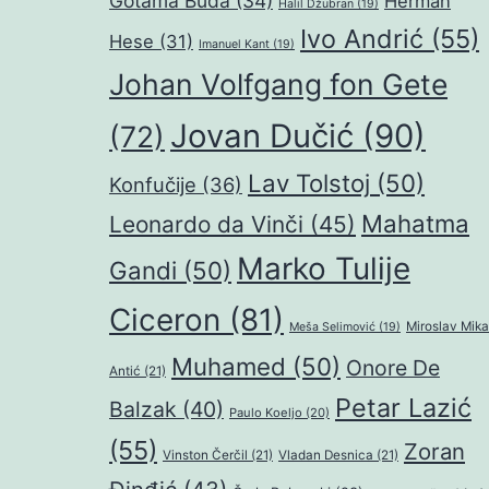
Gotama Buda
(34)
Herman
Halil Džubran
(19)
Ivo Andrić
(55)
Hese
(31)
Imanuel Kant
(19)
Johan Volfgang fon Gete
Jovan Dučić
(90)
(72)
Lav Tolstoj
(50)
Konfučije
(36)
Mahatma
Leonardo da Vinči
(45)
Marko Tulije
Gandi
(50)
Ciceron
(81)
Miroslav Mika
Meša Selimović
(19)
Muhamed
(50)
Onore De
Antić
(21)
Petar Lazić
Balzak
(40)
Paulo Koeljo
(20)
(55)
Zoran
Vinston Čerčil
(21)
Vladan Desnica
(21)