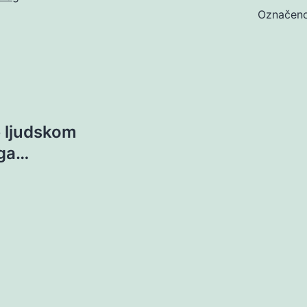
Označen
e ljudskom
 ga…