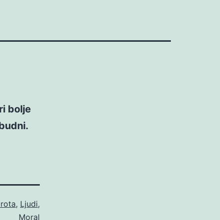
i bolje
 budni.
rota
,
Ljudi
,
Moral