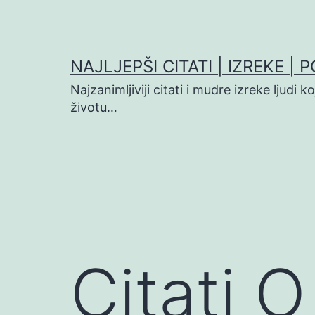
Preskoči
na
sadržaj
NAJLJEPŠI CITATI | IZREKE | 
Najzanimljiviji citati i mudre izreke ljudi 
životu…
Citati 