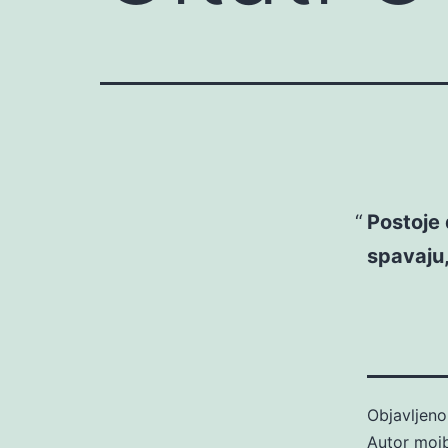
Postoje 
spavaju,
Objavljen
Autor
moj