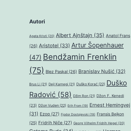
Autori
Albert Ajnštajn
(35)
Anatol Frans
Agata Kristi
(20)
Artur Šopenhauer
Aristotel
(33)
(26)
Bendžamin Frenklin
(47)
(75)
Branislav Nušić
(32)
Blez Paskal
(26)
Duško
Duško Korać
(22)
Brus Li
(21)
Dejl Karnegi
(21)
Radović
(58)
Džon F. Kenedi
Džim Ron
(21)
Ernest Hemingvej
(23)
Džon Vuden
(22)
Erih From
(19)
(31)
Ezop
(27)
Fransis Bejkon
Fjodor Dostojevski
(19)
Fridrih Niče
(27)
(25)
Georg Vilhelm Fridrih Hegel
(20)