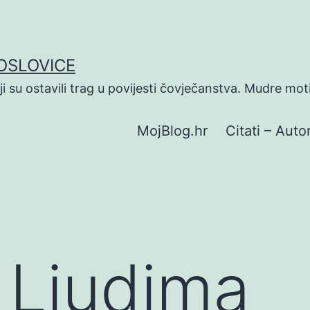
POSLOVICE
koji su ostavili trag u povijesti čovječanstva. Mudre mot
MojBlog.hr
Citati – Autor
O Ljudima