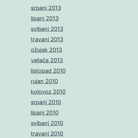
srpanj 2013
lipanj 2013
svibanj 2013
travanj 2013
ožujak 2013
veljača 2013
listopad 2010
rujan 2010
kolovoz 2010
srpanj 2010
lipanj 2010
svibanj 2010
travanj 2010