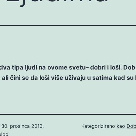
dva tipa ljudi na ovome svetu– dobri i loši. Dobr
 ali čini se da loši više uživaju u satima kad su
o
30. prosinca 2013.
Kategorizirano kao
Dob
blog