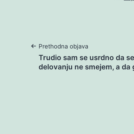
Navigacija
Prethodna objava
Trudio sam se usrdno da s
objava
delovanju ne smejem, a da