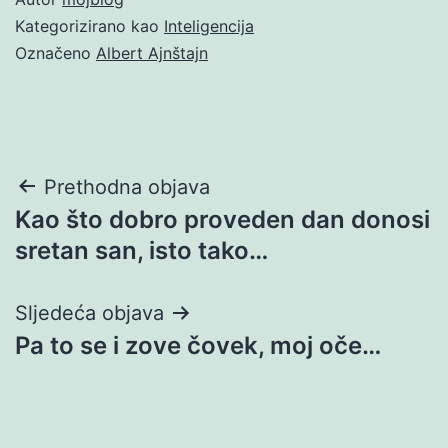
Kategorizirano kao
Inteligencija
Označeno
Albert Ajnštajn
Navigacija
Prethodna objava
Kao što dobro proveden dan donosi
objava
sretan san, isto tako…
Sljedeća objava
Pa to se i zove čovek, moj oče…