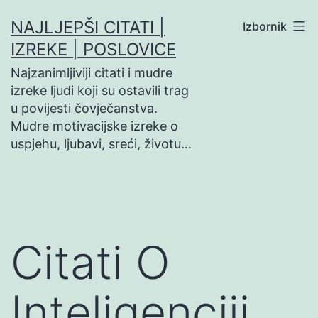
Preskoči
NAJLJEPŠI CITATI |
Izbornik
na
IZREKE | POSLOVICE
sadržaj
Najzanimljiviji citati i mudre
izreke ljudi koji su ostavili trag
u povijesti čovječanstva.
Mudre motivacijske izreke o
uspjehu, ljubavi, sreći, životu…
Citati O
Inteligenciji