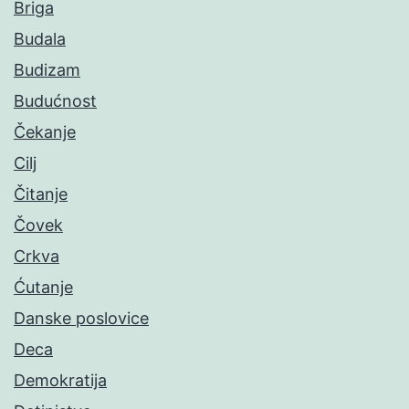
Briga
Budala
Budizam
Budućnost
Čekanje
Cilj
Čitanje
Čovek
Crkva
Ćutanje
Danske poslovice
Deca
Demokratija