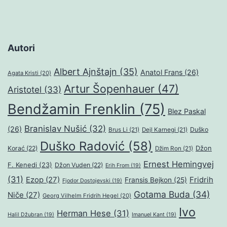
Autori
Albert Ajnštajn
(35)
Anatol Frans
(26)
Agata Kristi
(20)
Artur Šopenhauer
(47)
Aristotel
(33)
Bendžamin Frenklin
(75)
Blez Paskal
Branislav Nušić
(32)
(26)
Duško
Brus Li
(21)
Dejl Karnegi
(21)
Duško Radović
(58)
Džon
Korać
(22)
Džim Ron
(21)
Ernest Hemingvej
F. Kenedi
(23)
Džon Vuden
(22)
Erih From
(19)
(31)
Ezop
(27)
Fridrih
Fransis Bejkon
(25)
Fjodor Dostojevski
(19)
Gotama Buda
(34)
Niče
(27)
Georg Vilhelm Fridrih Hegel
(20)
Ivo
Herman Hese
(31)
Halil Džubran
(19)
Imanuel Kant
(19)