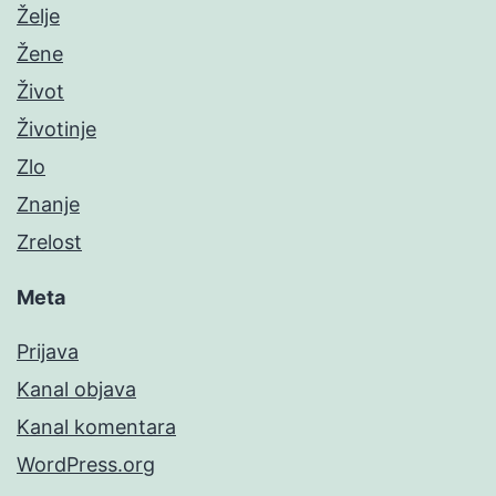
Želje
Žene
Život
Životinje
Zlo
Znanje
Zrelost
Meta
Prijava
Kanal objava
Kanal komentara
WordPress.org