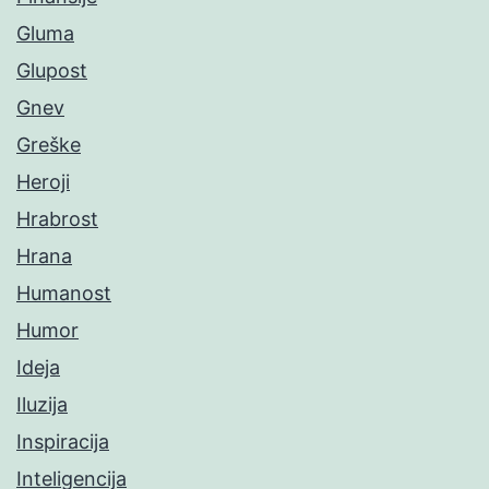
Gluma
Glupost
Gnev
Greške
Heroji
Hrabrost
Hrana
Humanost
Humor
Ideja
Iluzija
Inspiracija
Inteligencija