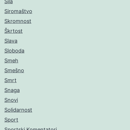
Sila
Siromaštvo
Skromnost
Škrtost
Slava
Sloboda
Smeh
Smešno
Smrt
Snaga
Snovi
Solidarnost
Sport
Sportski Komentatori