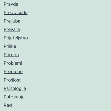
Pravda
Predrasude
Preljuba
Prevara
Prijateljstvo
Prilike
Priroda
Problemi
Promene
Prošlost
Psihologija
Putovanja
Rad