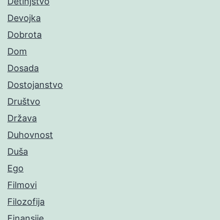
Detinjstvo
Devojka
Dobrota
Dom
Dosada
Dostojanstvo
Društvo
Država
Duhovnost
Duša
Ego
Filmovi
Filozofija
Finansije