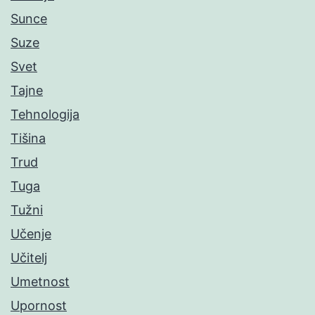
Sunce
Suze
Svet
Tajne
Tehnologija
Tišina
Trud
Tuga
Tužni
Učenje
Učitelj
Umetnost
Upornost