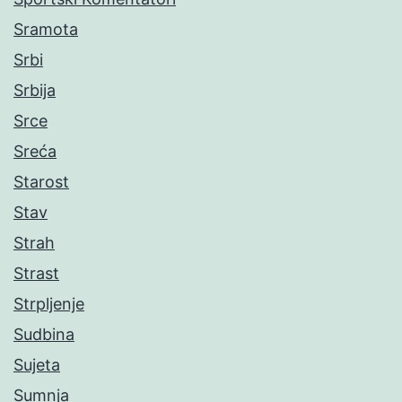
Sramota
Srbi
Srbija
Srce
Sreća
Starost
Stav
Strah
Strast
Strpljenje
Sudbina
Sujeta
Sumnja