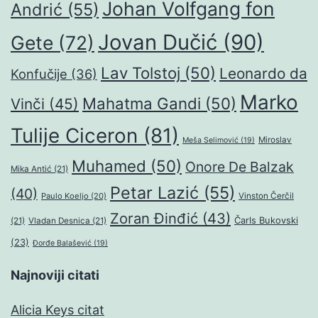
Johan Volfgang fon
Andrić
(55)
Jovan Dučić
(90)
Gete
(72)
Lav Tolstoj
(50)
Leonardo da
Konfučije
(36)
Marko
Mahatma Gandi
(50)
Vinči
(45)
Tulije Ciceron
(81)
Miroslav
Meša Selimović
(19)
Muhamed
(50)
Onore De Balzak
Mika Antić
(21)
Petar Lazić
(55)
(40)
Paulo Koeljo
(20)
Vinston Čerčil
Zoran Đinđić
(43)
Čarls Bukovski
(21)
Vladan Desnica
(21)
(23)
Đorđe Balašević
(19)
Najnoviji citati
Alicia Keys citat