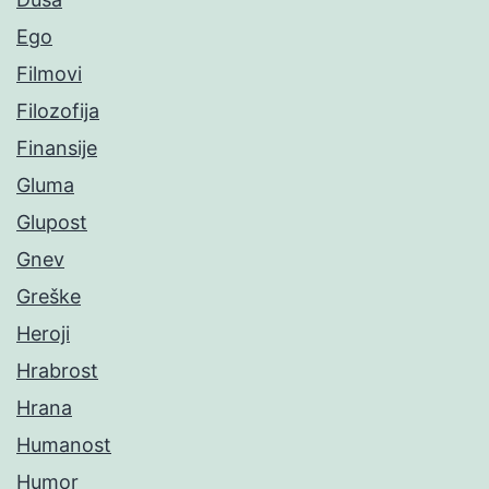
Ego
Filmovi
Filozofija
Finansije
Gluma
Glupost
Gnev
Greške
Heroji
Hrabrost
Hrana
Humanost
Humor