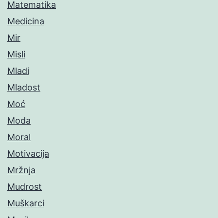
Matematika
Medicina
Mir
Misli
Mladi
Mladost
Moć
Moda
Moral
Motivacija
Mržnja
Mudrost
Muškarci