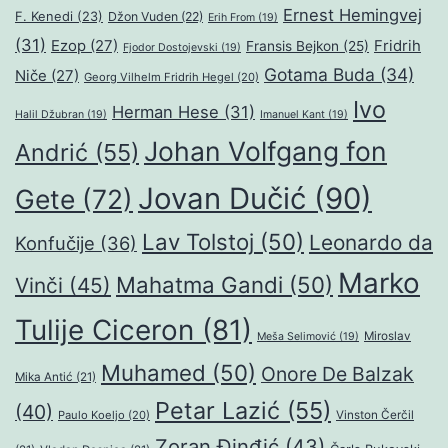
Ernest Hemingvej
F. Kenedi
(23)
Džon Vuden
(22)
Erih From
(19)
(31)
Ezop
(27)
Fridrih
Fransis Bejkon
(25)
Fjodor Dostojevski
(19)
Gotama Buda
(34)
Niče
(27)
Georg Vilhelm Fridrih Hegel
(20)
Ivo
Herman Hese
(31)
Halil Džubran
(19)
Imanuel Kant
(19)
Johan Volfgang fon
Andrić
(55)
Jovan Dučić
(90)
Gete
(72)
Lav Tolstoj
(50)
Leonardo da
Konfučije
(36)
Marko
Mahatma Gandi
(50)
Vinči
(45)
Tulije Ciceron
(81)
Miroslav
Meša Selimović
(19)
Muhamed
(50)
Onore De Balzak
Mika Antić
(21)
Petar Lazić
(55)
(40)
Paulo Koeljo
(20)
Vinston Čerčil
Zoran Đinđić
(43)