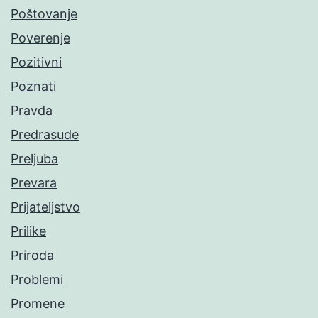
Poštovanje
Poverenje
Pozitivni
Poznati
Pravda
Predrasude
Preljuba
Prevara
Prijateljstvo
Prilike
Priroda
Problemi
Promene