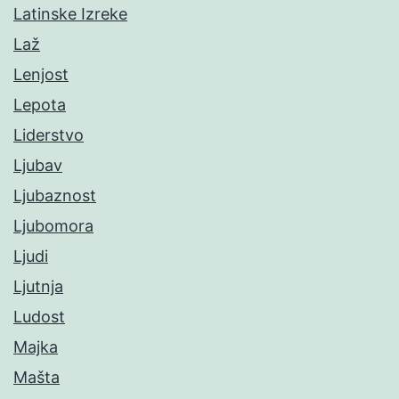
Latinske Izreke
Laž
Lenjost
Lepota
Liderstvo
Ljubav
Ljubaznost
Ljubomora
Ljudi
Ljutnja
Ludost
Majka
Mašta