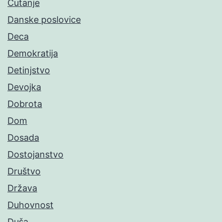
Ćutanje
Danske poslovice
Deca
Demokratija
Detinjstvo
Devojka
Dobrota
Dom
Dosada
Dostojanstvo
Društvo
Država
Duhovnost
Duša