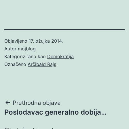
Objavljeno
17. ožujka 2014.
Autor
mojblog
Kategorizirano kao
Demokratija
Označeno
Arčibald Rajs
Navigacija
Prethodna objava
Poslodavac generalno dobija…
objava