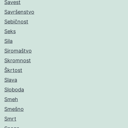
Savest
Savršenstvo
Sebičnost
Seks
Sila
Siromaštvo
Skromnost
Škrtost
Slava
Sloboda
Smeh
Smešno
Smrt