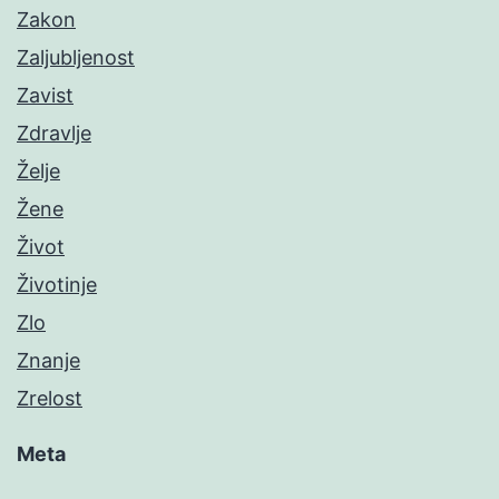
Zakon
Zaljubljenost
Zavist
Zdravlje
Želje
Žene
Život
Životinje
Zlo
Znanje
Zrelost
Meta