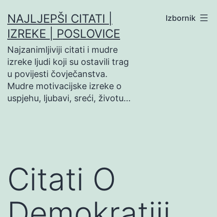
Preskoči
NAJLJEPŠI CITATI |
Izbornik
na
IZREKE | POSLOVICE
sadržaj
Najzanimljiviji citati i mudre
izreke ljudi koji su ostavili trag
u povijesti čovječanstva.
Mudre motivacijske izreke o
uspjehu, ljubavi, sreći, životu…
Citati O
Demokratiji