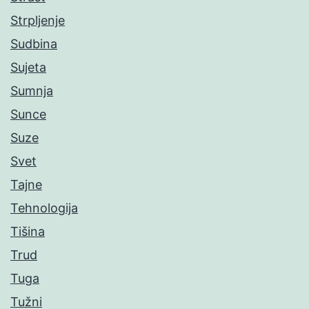
Strpljenje
Sudbina
Sujeta
Sumnja
Sunce
Suze
Svet
Tajne
Tehnologija
Tišina
Trud
Tuga
Tužni