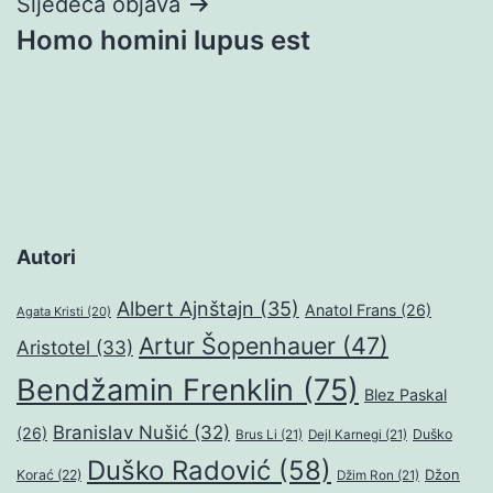
Sljedeća objava
Homo homini lupus est
Autori
Albert Ajnštajn
(35)
Anatol Frans
(26)
Agata Kristi
(20)
Artur Šopenhauer
(47)
Aristotel
(33)
Bendžamin Frenklin
(75)
Blez Paskal
Branislav Nušić
(32)
(26)
Duško
Brus Li
(21)
Dejl Karnegi
(21)
Duško Radović
(58)
Džon
Korać
(22)
Džim Ron
(21)