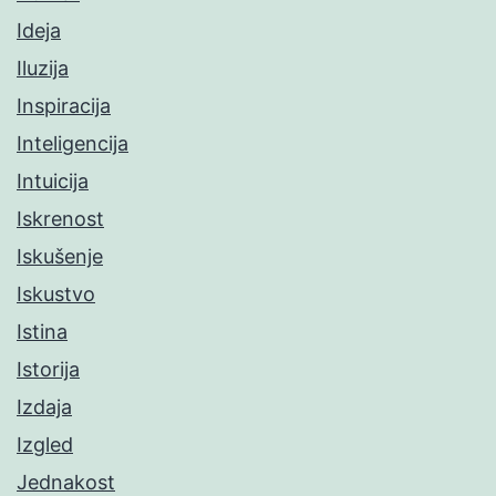
Ideja
Iluzija
Inspiracija
Inteligencija
Intuicija
Iskrenost
Iskušenje
Iskustvo
Istina
Istorija
Izdaja
Izgled
Jednakost