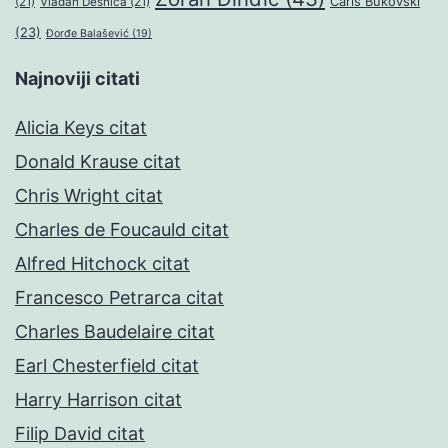
Čarls Bukovski
(21)
Vladan Desnica
(21)
(23)
Đorđe Balašević
(19)
Najnoviji citati
Alicia Keys citat
Donald Krause citat
Chris Wright citat
Charles de Foucauld citat
Alfred Hitchock citat
Francesco Petrarca citat
Charles Baudelaire citat
Earl Chesterfield citat
Harry Harrison citat
Filip David citat