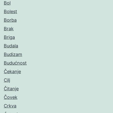
Bol
Bolest
Borba
Brak
Briga
Budala
Budizam
Budućnost
Čekanje
Cilj
Čitanje
Čovek
Crkva