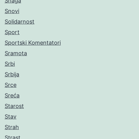
Snaga
Snovi
Solidarnost
Sport
Sportski Komentatori
Sramota
Srbi
Srbija
Srce
Sreća
Starost
Stav
Strah
Strast