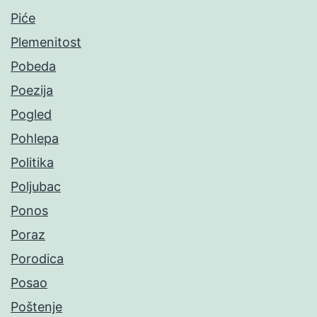
Piće
Plemenitost
Pobeda
Poezija
Pogled
Pohlepa
Politika
Poljubac
Ponos
Poraz
Porodica
Posao
Poštenje