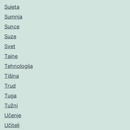
Sujeta
Sumnja
Sunce
Suze
Svet
Tajne
Tehnologija
Tišina
Trud
Tuga
Tužni
Učenje
Učitelj