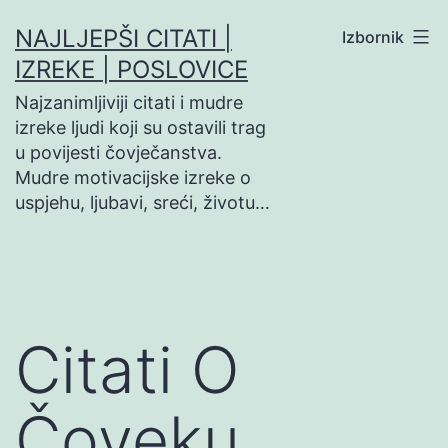
Preskoči
NAJLJEPŠI CITATI |
Izbornik
na
IZREKE | POSLOVICE
sadržaj
Najzanimljiviji citati i mudre
izreke ljudi koji su ostavili trag
u povijesti čovječanstva.
Mudre motivacijske izreke o
uspjehu, ljubavi, sreći, životu…
Citati O
Čoveku