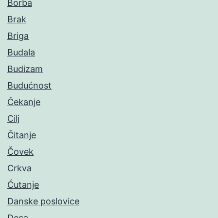
Borba
Brak
Briga
Budala
Budizam
Budućnost
Čekanje
Cilj
Čitanje
Čovek
Crkva
Ćutanje
Danske poslovice
Deca