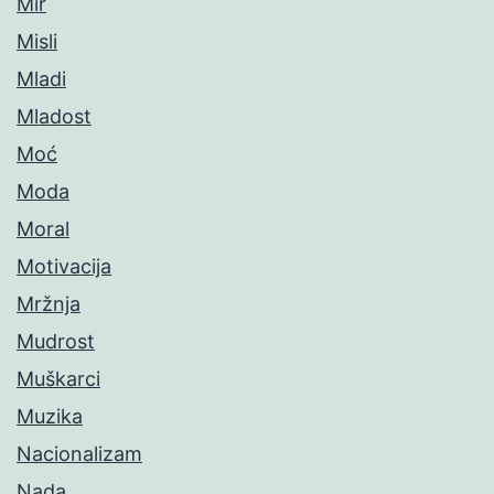
Mir
Misli
Mladi
Mladost
Moć
Moda
Moral
Motivacija
Mržnja
Mudrost
Muškarci
Muzika
Nacionalizam
Nada