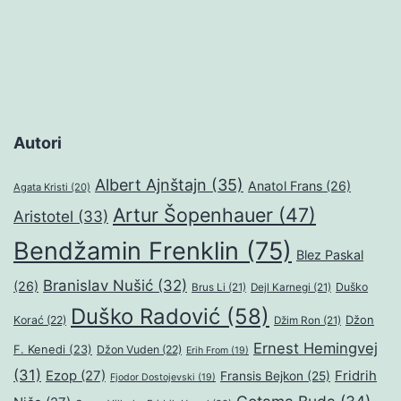
Autori
Albert Ajnštajn
(35)
Anatol Frans
(26)
Agata Kristi
(20)
Artur Šopenhauer
(47)
Aristotel
(33)
Bendžamin Frenklin
(75)
Blez Paskal
Branislav Nušić
(32)
(26)
Duško
Brus Li
(21)
Dejl Karnegi
(21)
Duško Radović
(58)
Džon
Korać
(22)
Džim Ron
(21)
Ernest Hemingvej
F. Kenedi
(23)
Džon Vuden
(22)
Erih From
(19)
(31)
Ezop
(27)
Fridrih
Fransis Bejkon
(25)
Fjodor Dostojevski
(19)