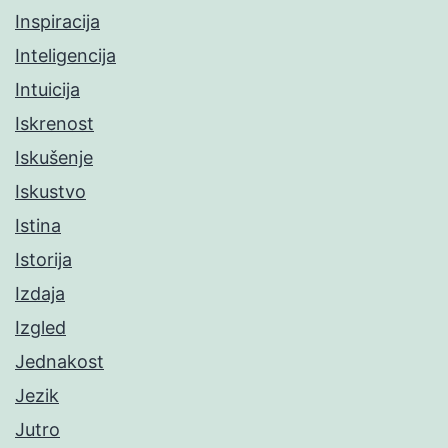
Inspiracija
Inteligencija
Intuicija
Iskrenost
Iskušenje
Iskustvo
Istina
Istorija
Izdaja
Izgled
Jednakost
Jezik
Jutro