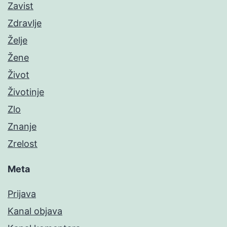
Zavist
Zdravlje
Želje
Žene
Život
Životinje
Zlo
Znanje
Zrelost
Meta
Prijava
Kanal objava