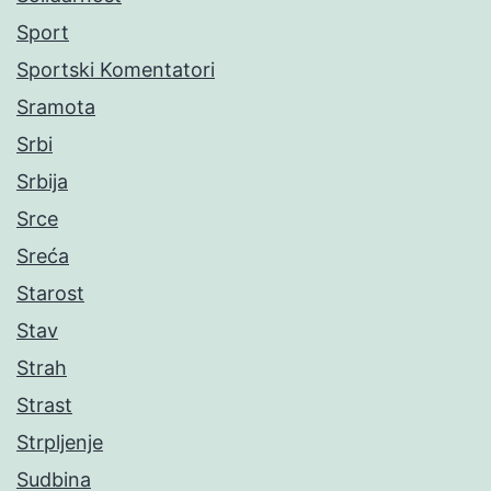
Sport
Sportski Komentatori
Sramota
Srbi
Srbija
Srce
Sreća
Starost
Stav
Strah
Strast
Strpljenje
Sudbina