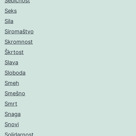
Sebičnost
Seks
Sila
Siromaštvo
Skromnost
Škrtost
Slava
Sloboda
Smeh
Smešno
Smrt
Snaga
Snovi
Solidarnost