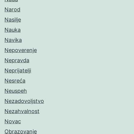
Narod
Nasilje
Nauka
Navika
Nepoverenje
Nepravda
Neprijatelji
Nesreća
Neuspeh
Nezadovoljstvo
Nezahvalnost
Novac
Obrazovanje