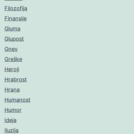
Filozofija
Finansije
Gluma
Glupost
Gnev
Greške
Heroji
Hrabrost
Hrana
Humanost
Humor
Ideja
Iluzija