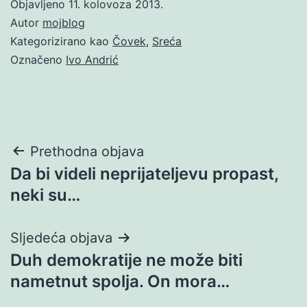
Objavljeno
11. kolovoza 2013.
Autor
mojblog
Kategorizirano kao
Čovek
,
Sreća
Označeno
Ivo Andrić
Navigacija
Prethodna objava
Da bi videli neprijateljevu propast,
objava
neki su…
Sljedeća objava
Duh demokratije ne može biti
nametnut spolja. On mora…