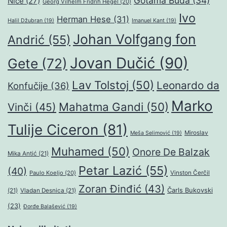
Gotama Buda
(34)
Niče
(27)
Georg Vilhelm Fridrih Hegel
(20)
Ivo
Herman Hese
(31)
Halil Džubran
(19)
Imanuel Kant
(19)
Johan Volfgang fon
Andrić
(55)
Jovan Dučić
(90)
Gete
(72)
Lav Tolstoj
(50)
Leonardo da
Konfučije
(36)
Marko
Mahatma Gandi
(50)
Vinči
(45)
Tulije Ciceron
(81)
Miroslav
Meša Selimović
(19)
Muhamed
(50)
Onore De Balzak
Mika Antić
(21)
Petar Lazić
(55)
(40)
Paulo Koeljo
(20)
Vinston Čerčil
Zoran Đinđić
(43)
Čarls Bukovski
(21)
Vladan Desnica
(21)
(23)
Đorđe Balašević
(19)