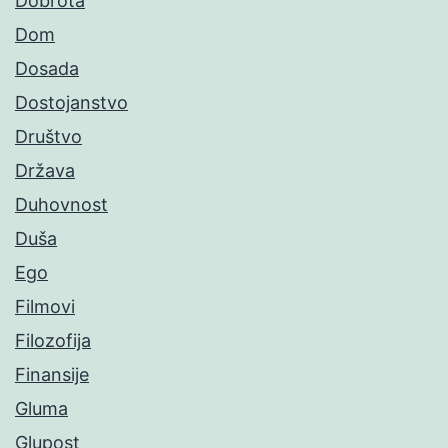
Dobrota
Dom
Dosada
Dostojanstvo
Društvo
Država
Duhovnost
Duša
Ego
Filmovi
Filozofija
Finansije
Gluma
Glupost