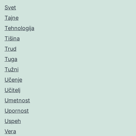
Svet
Tajne
Tehnologija
Tišina
Trud
Tuga
Tužni
Učenje
Učitelj
Umetnost
Upornost
Uspeh
Vera