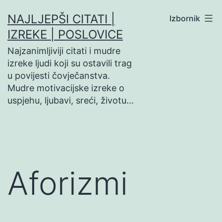
Preskoči
NAJLJEPŠI CITATI |
Izbornik
na
IZREKE | POSLOVICE
sadržaj
Najzanimljiviji citati i mudre
izreke ljudi koji su ostavili trag
u povijesti čovječanstva.
Mudre motivacijske izreke o
uspjehu, ljubavi, sreći, životu…
Aforizmi