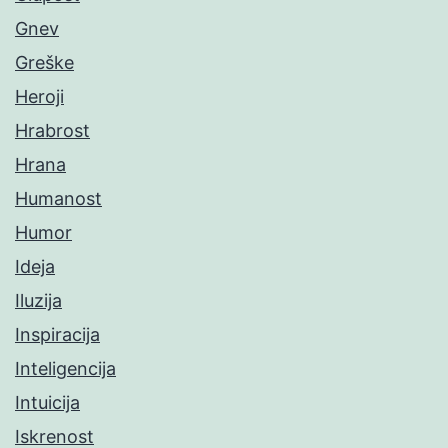
Gnev
Greške
Heroji
Hrabrost
Hrana
Humanost
Humor
Ideja
Iluzija
Inspiracija
Inteligencija
Intuicija
Iskrenost