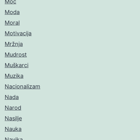
Moć
Moda
Moral
Motivacija
Mržnja
Mudrost
Muškarci
Muzika
Nacionalizam
Nada
Narod
Nasilje
Nauka
Navika