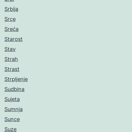
Srbija
Srce
Sreća
Starost
Stav
Strah
Strast
Strpljenje
Sudbina
Sujeta
Sumnja
Sunce
Suze