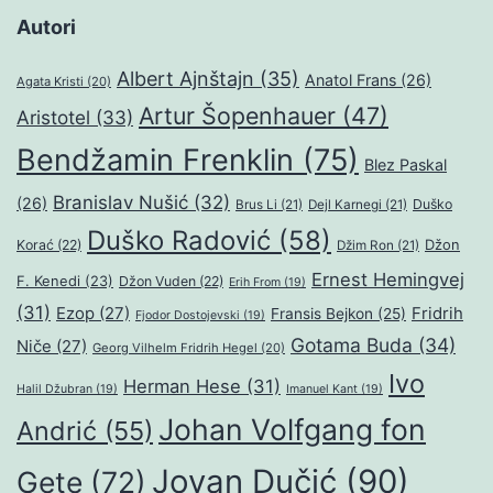
Autori
Albert Ajnštajn
(35)
Anatol Frans
(26)
Agata Kristi
(20)
Artur Šopenhauer
(47)
Aristotel
(33)
Bendžamin Frenklin
(75)
Blez Paskal
Branislav Nušić
(32)
(26)
Duško
Brus Li
(21)
Dejl Karnegi
(21)
Duško Radović
(58)
Džon
Korać
(22)
Džim Ron
(21)
Ernest Hemingvej
F. Kenedi
(23)
Džon Vuden
(22)
Erih From
(19)
(31)
Ezop
(27)
Fridrih
Fransis Bejkon
(25)
Fjodor Dostojevski
(19)
Gotama Buda
(34)
Niče
(27)
Georg Vilhelm Fridrih Hegel
(20)
Ivo
Herman Hese
(31)
Halil Džubran
(19)
Imanuel Kant
(19)
Johan Volfgang fon
Andrić
(55)
Jovan Dučić
(90)
Gete
(72)