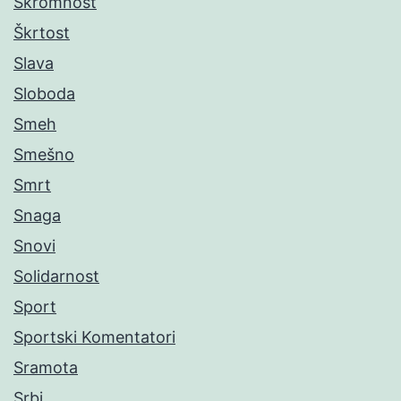
Skromnost
Škrtost
Slava
Sloboda
Smeh
Smešno
Smrt
Snaga
Snovi
Solidarnost
Sport
Sportski Komentatori
Sramota
Srbi