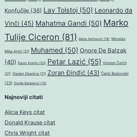
Lav Tolstoj
(50)
Leonardo da
Konfučije
(36)
Marko
Mahatma Gandi
(50)
Vinči
(45)
Tulije Ciceron
(81)
Miroslav
Meša Selimović
(19)
Muhamed
(50)
Onore De Balzak
Mika Antić
(21)
Petar Lazić
(55)
(40)
Paulo Koeljo
(20)
Vinston Čerčil
Zoran Đinđić
(43)
Čarls Bukovski
(21)
Vladan Desnica
(21)
(23)
Đorđe Balašević
(19)
Najnoviji citati
Alicia Keys citat
Donald Krause citat
Chris Wright citat