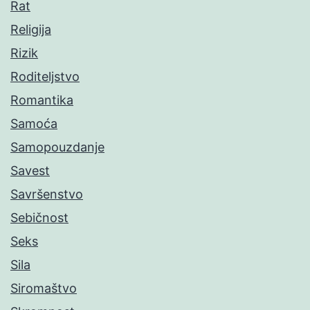
Rat
Religija
Rizik
Roditeljstvo
Romantika
Samoća
Samopouzdanje
Savest
Savršenstvo
Sebičnost
Seks
Sila
Siromaštvo