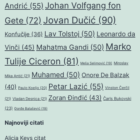
Johan Volfgang fon
Andrić
(55)
Jovan Dučić
(90)
Gete
(72)
Lav Tolstoj
(50)
Leonardo da
Konfučije
(36)
Marko
Mahatma Gandi
(50)
Vinči
(45)
Tulije Ciceron
(81)
Miroslav
Meša Selimović
(19)
Muhamed
(50)
Onore De Balzak
Mika Antić
(21)
Petar Lazić
(55)
(40)
Paulo Koeljo
(20)
Vinston Čerčil
Zoran Đinđić
(43)
Čarls Bukovski
(21)
Vladan Desnica
(21)
(23)
Đorđe Balašević
(19)
Najnoviji citati
Alicia Keys citat