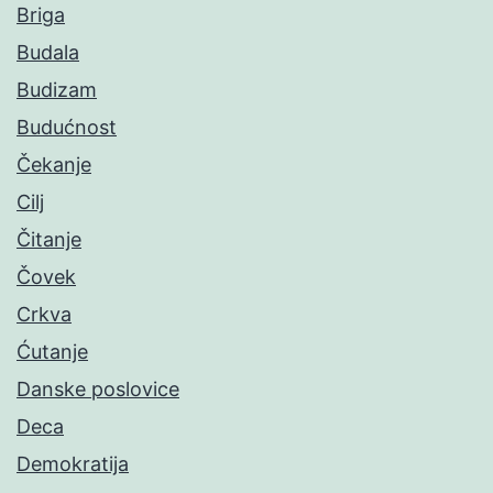
Briga
Budala
Budizam
Budućnost
Čekanje
Cilj
Čitanje
Čovek
Crkva
Ćutanje
Danske poslovice
Deca
Demokratija