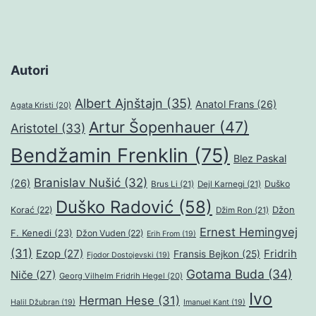
Autori
Albert Ajnštajn
(35)
Anatol Frans
(26)
Agata Kristi
(20)
Artur Šopenhauer
(47)
Aristotel
(33)
Bendžamin Frenklin
(75)
Blez Paskal
Branislav Nušić
(32)
(26)
Duško
Brus Li
(21)
Dejl Karnegi
(21)
Duško Radović
(58)
Džon
Korać
(22)
Džim Ron
(21)
Ernest Hemingvej
F. Kenedi
(23)
Džon Vuden
(22)
Erih From
(19)
(31)
Ezop
(27)
Fridrih
Fransis Bejkon
(25)
Fjodor Dostojevski
(19)
Gotama Buda
(34)
Niče
(27)
Georg Vilhelm Fridrih Hegel
(20)
Ivo
Herman Hese
(31)
Halil Džubran
(19)
Imanuel Kant
(19)