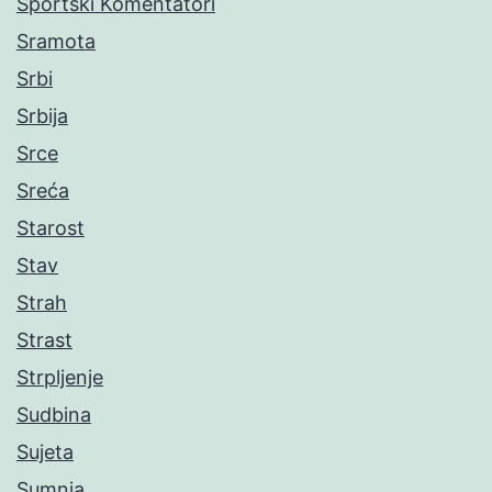
Sportski Komentatori
Sramota
Srbi
Srbija
Srce
Sreća
Starost
Stav
Strah
Strast
Strpljenje
Sudbina
Sujeta
Sumnja