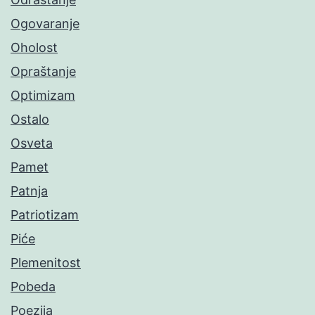
Ogovaranje
Oholost
Opraštanje
Optimizam
Ostalo
Osveta
Pamet
Patnja
Patriotizam
Piće
Plemenitost
Pobeda
Poezija