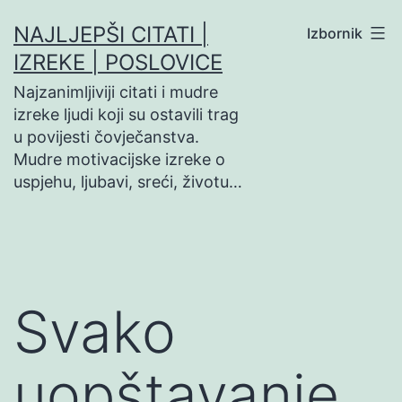
Preskoči
NAJLJEPŠI CITATI |
Izbornik
na
IZREKE | POSLOVICE
sadržaj
Najzanimljiviji citati i mudre
izreke ljudi koji su ostavili trag
u povijesti čovječanstva.
Mudre motivacijske izreke o
uspjehu, ljubavi, sreći, životu…
Svako
uopštavanje