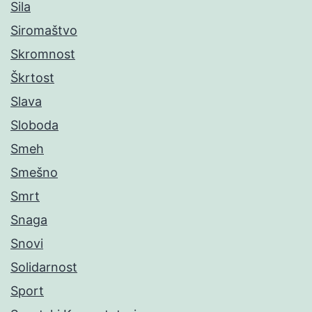
Sila
Siromaštvo
Skromnost
Škrtost
Slava
Sloboda
Smeh
Smešno
Smrt
Snaga
Snovi
Solidarnost
Sport