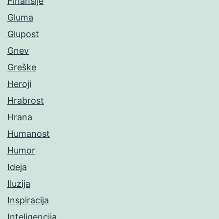
Finansije
Gluma
Glupost
Gnev
Greške
Heroji
Hrabrost
Hrana
Humanost
Humor
Ideja
Iluzija
Inspiracija
Inteligencija