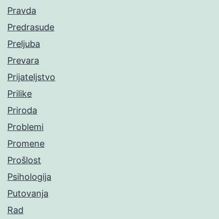
Pravda
Predrasude
Preljuba
Prevara
Prijateljstvo
Prilike
Priroda
Problemi
Promene
Prošlost
Psihologija
Putovanja
Rad