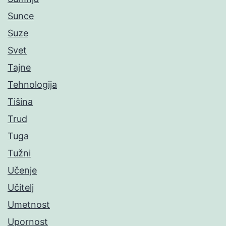
Sunce
Suze
Svet
Tajne
Tehnologija
Tišina
Trud
Tuga
Tužni
Učenje
Učitelj
Umetnost
Upornost