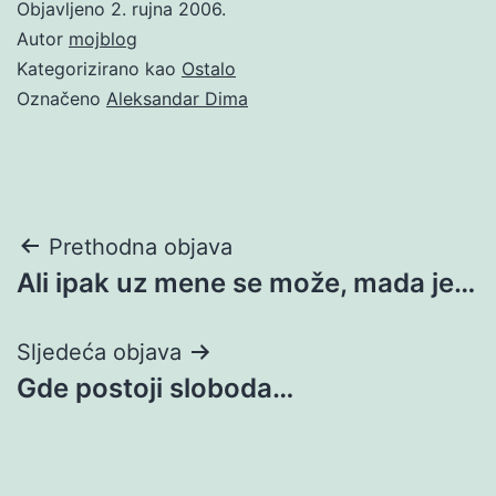
Objavljeno
2. rujna 2006.
Autor
mojblog
Kategorizirano kao
Ostalo
Označeno
Aleksandar Dima
Navigacija
Prethodna objava
Ali ipak uz mene se može, mada je…
objava
Sljedeća objava
Gde postoji sloboda…