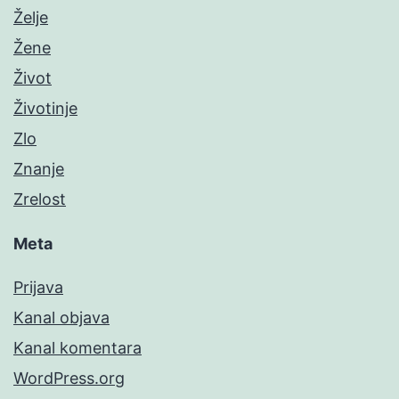
Želje
Žene
Život
Životinje
Zlo
Znanje
Zrelost
Meta
Prijava
Kanal objava
Kanal komentara
WordPress.org