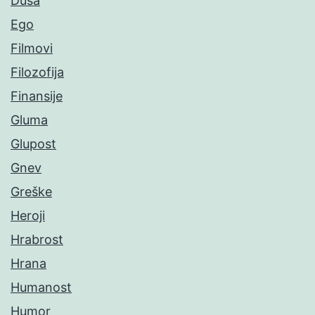
Duša
Ego
Filmovi
Filozofija
Finansije
Gluma
Glupost
Gnev
Greške
Heroji
Hrabrost
Hrana
Humanost
Humor