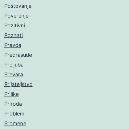
Poštovanje
Poverenje
Pozitivni
Poznati
Pravda
Predrasude
Preljuba
Prevara
Prijateljstvo
Prilike
Priroda
Problemi
Promene