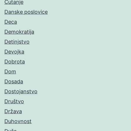
Ćutanje
Danske poslovice
Deca
Demokratija
Detinjstvo
Devojka
Dobrota
Dom
Dosada
Dostojanstvo
Društvo
Država
Duhovnost