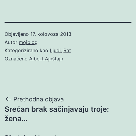
Objavljeno
17. kolovoza 2013.
Autor
mojblog
Kategorizirano kao
Ljudi
,
Rat
Označeno
Albert Ajnštajn
Navigacija
Prethodna objava
Srećan brak sačinjavaju troje:
objava
žena…