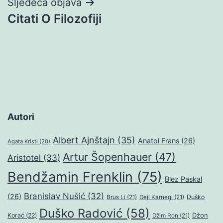
Sljedeća objava
Citati O Filozofiji
Autori
Albert Ajnštajn
(35)
Anatol Frans
(26)
Agata Kristi
(20)
Artur Šopenhauer
(47)
Aristotel
(33)
Bendžamin Frenklin
(75)
Blez Paskal
Branislav Nušić
(32)
(26)
Duško
Brus Li
(21)
Dejl Karnegi
(21)
Duško Radović
(58)
Džon
Korać
(22)
Džim Ron
(21)