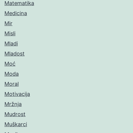
Matematika
Medicina
Mir
Misli
Mladi
Mladost
Moć
Moda
Moral
Motivacija
Mržnja
Mudrost
Muškarci