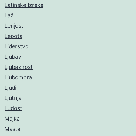
Latinske Izreke
Laž
Lenjost
Lepota
Liderstvo
Ljubav
Ljubaznost
Ljubomora
Ljudi
Ljutnja
Ludost
Majka
Mašta