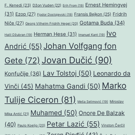
Ernest Hemingvej
F. Kenedi
(23)
Džon Vuden
(22)
Erih From
(19)
(31)
Ezop
(27)
Fridrih
Fransis Bejkon
(25)
Fjodor Dostojevski
(19)
Gotama Buda
(34)
Niče
(27)
Georg Vilhelm Fridrih Hegel
(20)
Ivo
Herman Hese
(31)
Halil Džubran
(19)
Imanuel Kant
(19)
Johan Volfgang fon
Andrić
(55)
Jovan Dučić
(90)
Gete
(72)
Lav Tolstoj
(50)
Leonardo da
Konfučije
(36)
Marko
Mahatma Gandi
(50)
Vinči
(45)
Tulije Ciceron
(81)
Miroslav
Meša Selimović
(19)
Muhamed
(50)
Onore De Balzak
Mika Antić
(21)
Petar Lazić
(55)
(40)
Paulo Koeljo
(20)
Vinston Čerčil
Zoran Đinđić
(43)