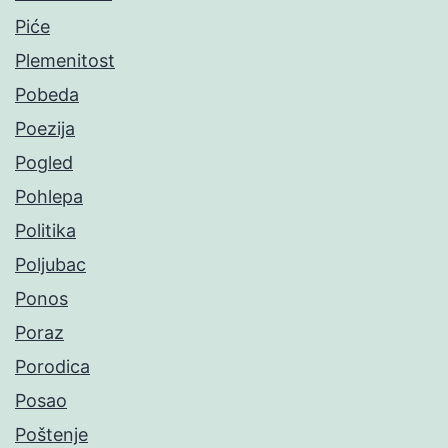
Piće
Plemenitost
Pobeda
Poezija
Pogled
Pohlepa
Politika
Poljubac
Ponos
Poraz
Porodica
Posao
Poštenje