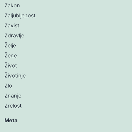
Zakon
Zaljubljenost
Zavist
Zdravlje
Želje
Žene
Život
Životinje
Zlo
Znanje
Zrelost
Meta