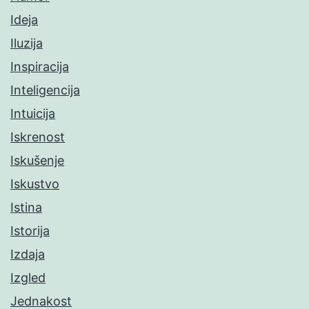
Ideja
Iluzija
Inspiracija
Inteligencija
Intuicija
Iskrenost
Iskušenje
Iskustvo
Istina
Istorija
Izdaja
Izgled
Jednakost