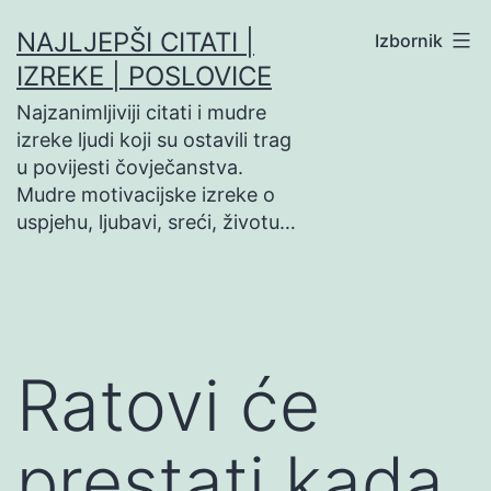
Preskoči
NAJLJEPŠI CITATI |
Izbornik
na
IZREKE | POSLOVICE
sadržaj
Najzanimljiviji citati i mudre
izreke ljudi koji su ostavili trag
u povijesti čovječanstva.
Mudre motivacijske izreke o
uspjehu, ljubavi, sreći, životu…
Ratovi će
prestati kada