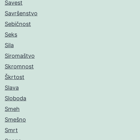
Savest
Savršenstvo
Sebičnost
Seks
Sila
Siromaštvo
Skromnost
Škrtost
Slava
Sloboda
Smeh
Smešno
Smrt