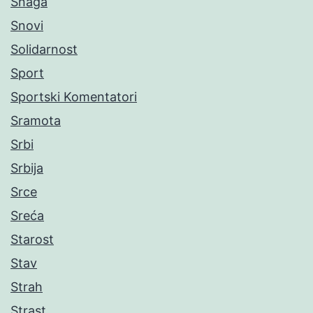
Snaga
Snovi
Solidarnost
Sport
Sportski Komentatori
Sramota
Srbi
Srbija
Srce
Sreća
Starost
Stav
Strah
Strast