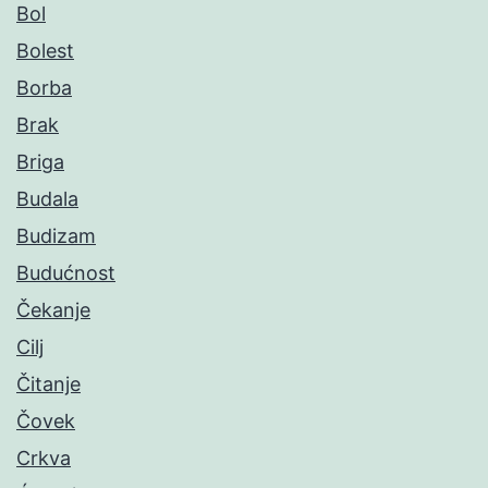
Bol
Bolest
Borba
Brak
Briga
Budala
Budizam
Budućnost
Čekanje
Cilj
Čitanje
Čovek
Crkva