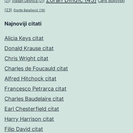
Čarls Bukovski
(21)
Vladan Desnica
(21)
(23)
Đorđe Balašević
(19)
Najnoviji citati
Alicia Keys citat
Donald Krause citat
Chris Wright citat
Charles de Foucauld citat
Alfred Hitchock citat
Francesco Petrarca citat
Charles Baudelaire citat
Earl Chesterfield citat
Harry Harrison citat
Filip David citat