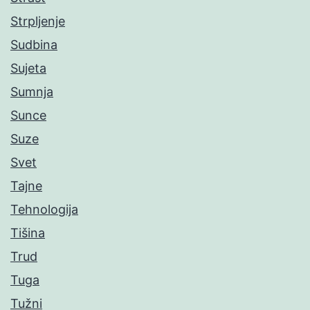
Strpljenje
Sudbina
Sujeta
Sumnja
Sunce
Suze
Svet
Tajne
Tehnologija
Tišina
Trud
Tuga
Tužni