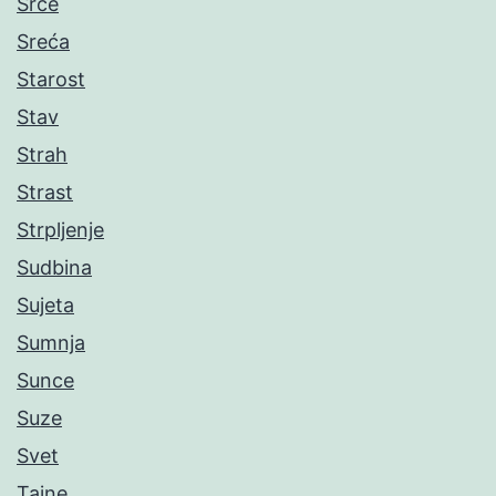
Srce
Sreća
Starost
Stav
Strah
Strast
Strpljenje
Sudbina
Sujeta
Sumnja
Sunce
Suze
Svet
Tajne