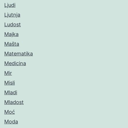
Ljudi
Ljutnja
Ludost
Majka
Mašta
Matematika
Medicina
Mir
Misli
Mladi
Mladost
Moć
Moda