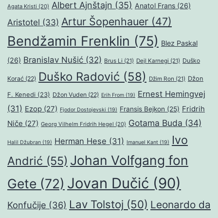
Albert Ajnštajn
(35)
Anatol Frans
(26)
Agata Kristi
(20)
Artur Šopenhauer
(47)
Aristotel
(33)
Bendžamin Frenklin
(75)
Blez Paskal
Branislav Nušić
(32)
(26)
Duško
Brus Li
(21)
Dejl Karnegi
(21)
Duško Radović
(58)
Džon
Korać
(22)
Džim Ron
(21)
Ernest Hemingvej
F. Kenedi
(23)
Džon Vuden
(22)
Erih From
(19)
(31)
Ezop
(27)
Fridrih
Fransis Bejkon
(25)
Fjodor Dostojevski
(19)
Gotama Buda
(34)
Niče
(27)
Georg Vilhelm Fridrih Hegel
(20)
Ivo
Herman Hese
(31)
Halil Džubran
(19)
Imanuel Kant
(19)
Johan Volfgang fon
Andrić
(55)
Jovan Dučić
(90)
Gete
(72)
Lav Tolstoj
(50)
Leonardo da
Konfučije
(36)