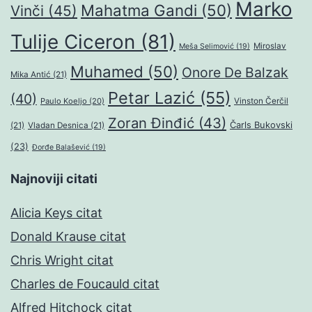
Marko
Mahatma Gandi
(50)
Vinči
(45)
Tulije Ciceron
(81)
Miroslav
Meša Selimović
(19)
Muhamed
(50)
Onore De Balzak
Mika Antić
(21)
Petar Lazić
(55)
(40)
Paulo Koeljo
(20)
Vinston Čerčil
Zoran Đinđić
(43)
Čarls Bukovski
(21)
Vladan Desnica
(21)
(23)
Đorđe Balašević
(19)
Najnoviji citati
Alicia Keys citat
Donald Krause citat
Chris Wright citat
Charles de Foucauld citat
Alfred Hitchock citat