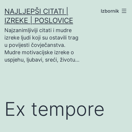
Preskoči
NAJLJEPŠI CITATI |
Izbornik
na
IZREKE | POSLOVICE
sadržaj
Najzanimljiviji citati i mudre
izreke ljudi koji su ostavili trag
u povijesti čovječanstva.
Mudre motivacijske izreke o
uspjehu, ljubavi, sreći, životu…
Ex tempore