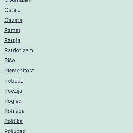
Ostalo
Osveta
Pamet
Patnja
Patriotizam
Piće
Plemenitost
Pobeda
Poezija
Pogled
Pohlepa
Politika
Poljubac