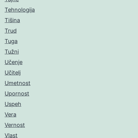
Tehnologija
Tišina
Trud
Tuga
Tužni
Učenje
Učitelj
Umetnost
Upornost
Uspeh
Vera
Vernost
Vlast