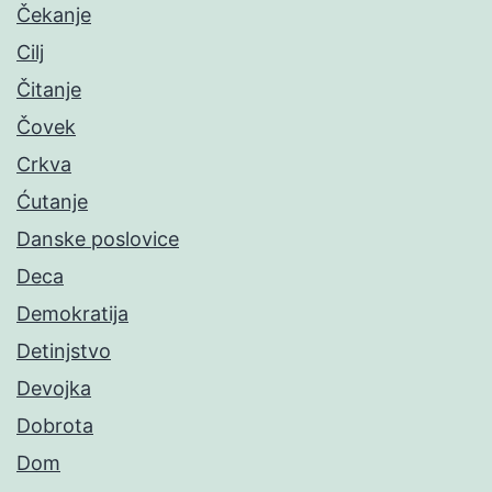
Čekanje
Cilj
Čitanje
Čovek
Crkva
Ćutanje
Danske poslovice
Deca
Demokratija
Detinjstvo
Devojka
Dobrota
Dom