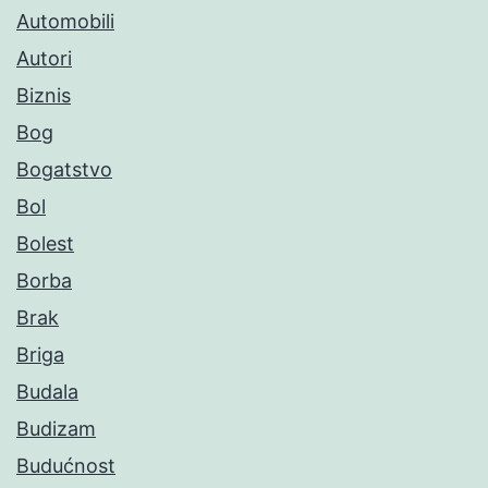
Automobili
Autori
Biznis
Bog
Bogatstvo
Bol
Bolest
Borba
Brak
Briga
Budala
Budizam
Budućnost