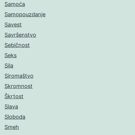
Samoća
Samopouzdanje
Savest
Savršenstvo
Sebičnost
Seks
Sila
Siromaštvo
Skromnost
Škrtost
Slava
Sloboda
Smeh