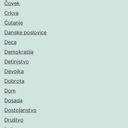
Čovek
Crkva
Ćutanje
Danske poslovice
Deca
Demokratija
Detinjstvo
Devojka
Dobrota
Dom
Dosada
Dostojanstvo
Društvo