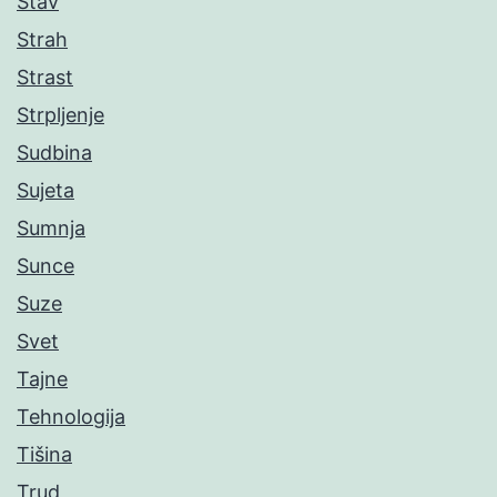
Stav
Strah
Strast
Strpljenje
Sudbina
Sujeta
Sumnja
Sunce
Suze
Svet
Tajne
Tehnologija
Tišina
Trud