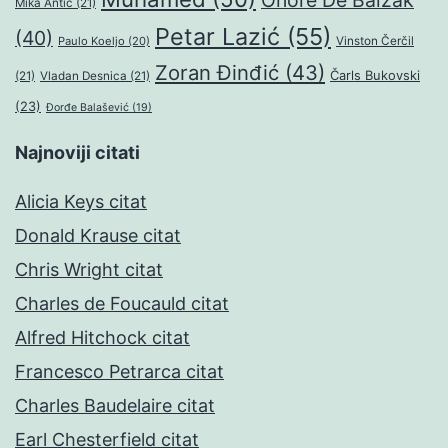
Onore De Balzak
Mika Antić
(21)
Petar Lazić
(55)
(40)
Paulo Koeljo
(20)
Vinston Čerčil
Zoran Đinđić
(43)
Čarls Bukovski
(21)
Vladan Desnica
(21)
(23)
Đorđe Balašević
(19)
Najnoviji citati
Alicia Keys citat
Donald Krause citat
Chris Wright citat
Charles de Foucauld citat
Alfred Hitchock citat
Francesco Petrarca citat
Charles Baudelaire citat
Earl Chesterfield citat