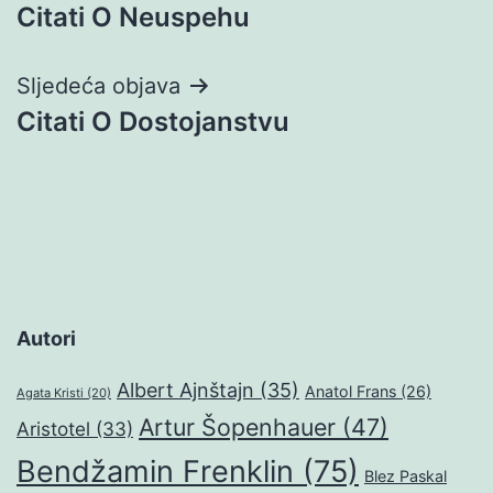
Citati O Neuspehu
objava
Sljedeća objava
Citati O Dostojanstvu
Autori
Albert Ajnštajn
(35)
Anatol Frans
(26)
Agata Kristi
(20)
Artur Šopenhauer
(47)
Aristotel
(33)
Bendžamin Frenklin
(75)
Blez Paskal