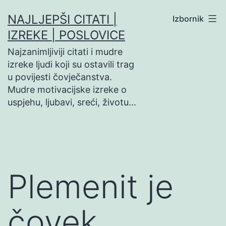
Preskoči
NAJLJEPŠI CITATI |
Izbornik
na
IZREKE | POSLOVICE
sadržaj
Najzanimljiviji citati i mudre
izreke ljudi koji su ostavili trag
u povijesti čovječanstva.
Mudre motivacijske izreke o
uspjehu, ljubavi, sreći, životu…
Plemenit je
čovek