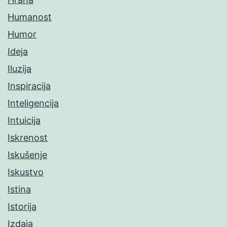
Humanost
Humor
Ideja
Iluzija
Inspiracija
Inteligencija
Intuicija
Iskrenost
Iskušenje
Iskustvo
Istina
Istorija
Izdaja