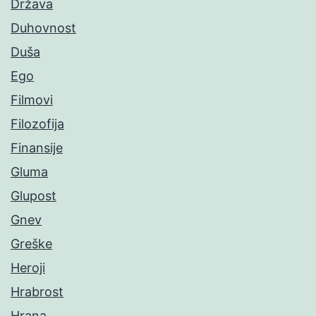
Država
Duhovnost
Duša
Ego
Filmovi
Filozofija
Finansije
Gluma
Glupost
Gnev
Greške
Heroji
Hrabrost
Hrana