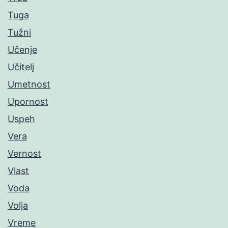
Tuga
Tužni
Učenje
Učitelj
Umetnost
Upornost
Uspeh
Vera
Vernost
Vlast
Voda
Volja
Vreme