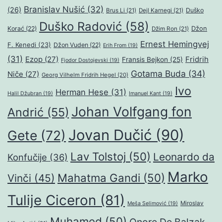
Branislav Nušić
(32)
(26)
Duško
Brus Li
(21)
Dejl Karnegi
(21)
Duško Radović
(58)
Džon
Korać
(22)
Džim Ron
(21)
Ernest Hemingvej
F. Kenedi
(23)
Džon Vuden
(22)
Erih From
(19)
(31)
Ezop
(27)
Fridrih
Fransis Bejkon
(25)
Fjodor Dostojevski
(19)
Gotama Buda
(34)
Niče
(27)
Georg Vilhelm Fridrih Hegel
(20)
Ivo
Herman Hese
(31)
Halil Džubran
(19)
Imanuel Kant
(19)
Johan Volfgang fon
Andrić
(55)
Jovan Dučić
(90)
Gete
(72)
Lav Tolstoj
(50)
Leonardo da
Konfučije
(36)
Marko
Mahatma Gandi
(50)
Vinči
(45)
Tulije Ciceron
(81)
Miroslav
Meša Selimović
(19)
Muhamed
(50)