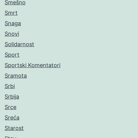
Smešno
Smrt
Snaga
Snovi
Solidarnost
Sport
Sportski Komentatori
Sramota
Srbi
Srbija
Srce
Sreća
Starost