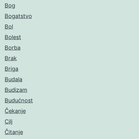
Bog
Bogatstvo
Bol
Bolest
Borba
Brak
Briga
Budala
Budizam
Budućnost
Čekanje
Cilj
Čitanje