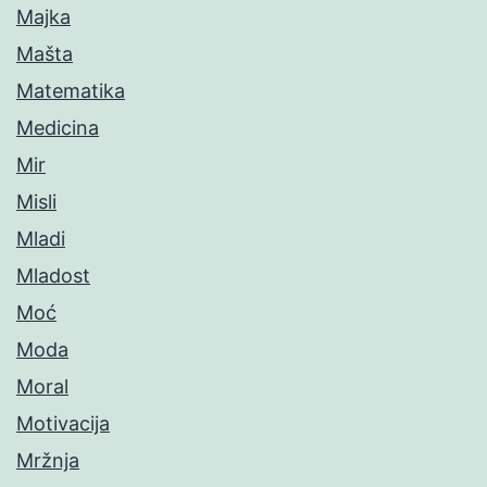
Majka
Mašta
Matematika
Medicina
Mir
Misli
Mladi
Mladost
Moć
Moda
Moral
Motivacija
Mržnja