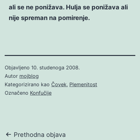
ali se ne ponižava. Hulja se ponižava ali
nije spreman na pomirenje.
Objavljeno
10. studenoga 2008.
Autor
mojblog
Kategorizirano kao
Čovek
,
Plemenitost
Označeno
Konfučije
Navigacija
Prethodna objava