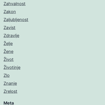
Zahvalnost
Zakon
Zaljubljenost
Zavist
Zdravlje
Želje
Žene
Život
Životinje
Zlo
Znanje
Zrelost
Meta