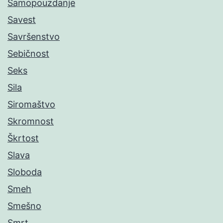
Samopouzdanje
Savest
Savršenstvo
Sebičnost
Seks
Sila
Siromaštvo
Skromnost
Škrtost
Slava
Sloboda
Smeh
Smešno
Smrt