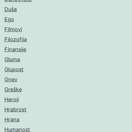
Duša
Ego
Filmovi
Filozofija
Finansije
Gluma
Glupost
Gnev
Greške
Heroji
Hrabrost
Hrana
Humanost