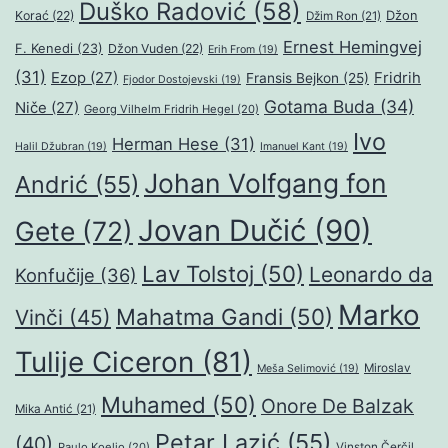
Duško Radović
(58)
Džon
Korać
(22)
Džim Ron
(21)
Ernest Hemingvej
F. Kenedi
(23)
Džon Vuden
(22)
Erih From
(19)
(31)
Ezop
(27)
Fridrih
Fransis Bejkon
(25)
Fjodor Dostojevski
(19)
Gotama Buda
(34)
Niče
(27)
Georg Vilhelm Fridrih Hegel
(20)
Ivo
Herman Hese
(31)
Halil Džubran
(19)
Imanuel Kant
(19)
Johan Volfgang fon
Andrić
(55)
Jovan Dučić
(90)
Gete
(72)
Lav Tolstoj
(50)
Leonardo da
Konfučije
(36)
Marko
Mahatma Gandi
(50)
Vinči
(45)
Tulije Ciceron
(81)
Miroslav
Meša Selimović
(19)
Muhamed
(50)
Onore De Balzak
Mika Antić
(21)
Petar Lazić
(55)
(40)
Paulo Koeljo
(20)
Vinston Čerčil