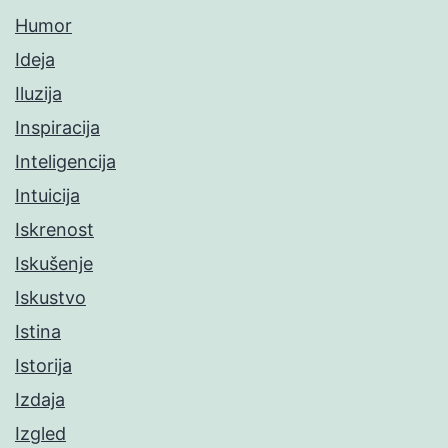
Humor
Ideja
Iluzija
Inspiracija
Inteligencija
Intuicija
Iskrenost
Iskušenje
Iskustvo
Istina
Istorija
Izdaja
Izgled