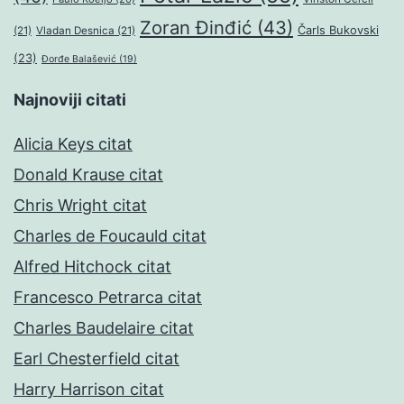
Zoran Đinđić
(43)
Čarls Bukovski
(21)
Vladan Desnica
(21)
(23)
Đorđe Balašević
(19)
Najnoviji citati
Alicia Keys citat
Donald Krause citat
Chris Wright citat
Charles de Foucauld citat
Alfred Hitchock citat
Francesco Petrarca citat
Charles Baudelaire citat
Earl Chesterfield citat
Harry Harrison citat