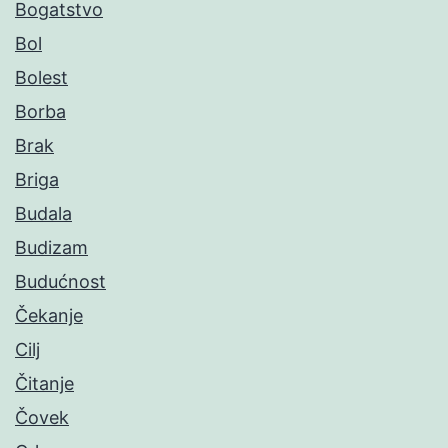
Bogatstvo
Bol
Bolest
Borba
Brak
Briga
Budala
Budizam
Budućnost
Čekanje
Cilj
Čitanje
Čovek