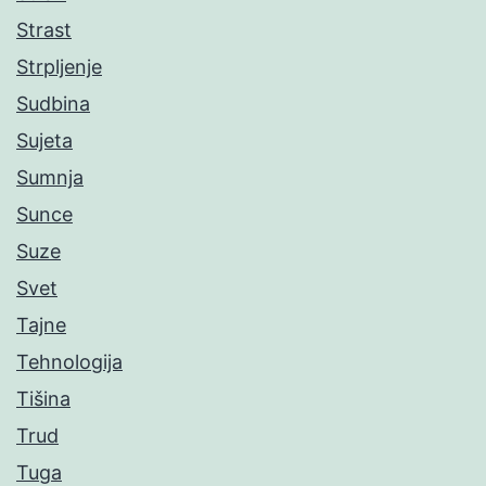
Strast
Strpljenje
Sudbina
Sujeta
Sumnja
Sunce
Suze
Svet
Tajne
Tehnologija
Tišina
Trud
Tuga