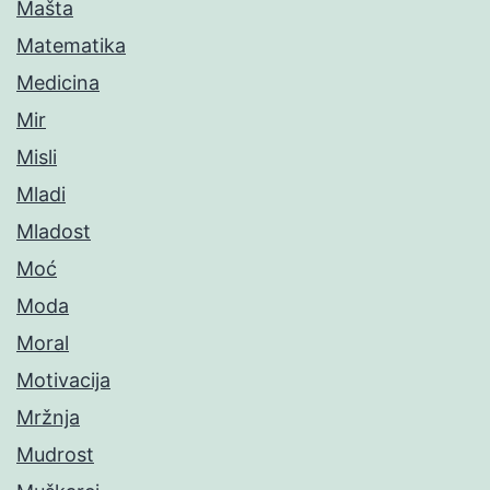
Mašta
Matematika
Medicina
Mir
Misli
Mladi
Mladost
Moć
Moda
Moral
Motivacija
Mržnja
Mudrost