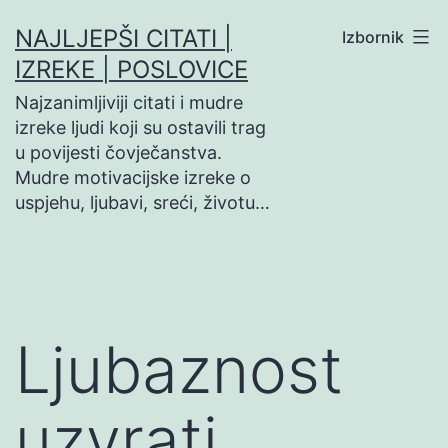
Preskoči
NAJLJEPŠI CITATI |
Izbornik
na
IZREKE | POSLOVICE
sadržaj
Najzanimljiviji citati i mudre
izreke ljudi koji su ostavili trag
u povijesti čovječanstva.
Mudre motivacijske izreke o
uspjehu, ljubavi, sreći, životu…
Ljubaznost
uzvrati