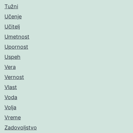
Tužni
Učenje
Učitelj
Umetnost
Upornost
Uspeh
Vera
Vernost
Vlast
Voda
Volja
Vreme
Zadovoljstvo