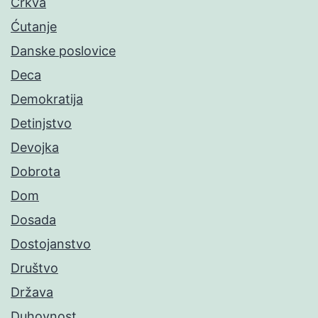
Crkva
Ćutanje
Danske poslovice
Deca
Demokratija
Detinjstvo
Devojka
Dobrota
Dom
Dosada
Dostojanstvo
Društvo
Država
Duhovnost