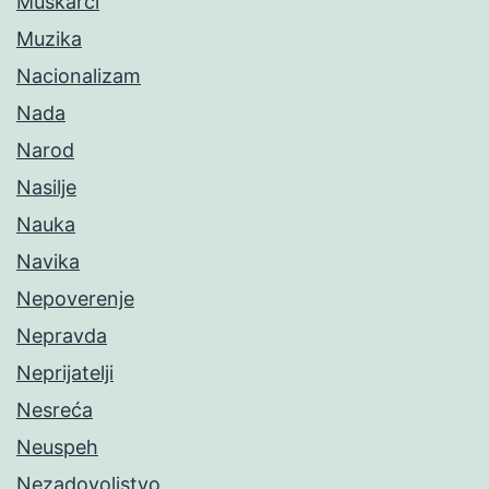
Muškarci
Muzika
Nacionalizam
Nada
Narod
Nasilje
Nauka
Navika
Nepoverenje
Nepravda
Neprijatelji
Nesreća
Neuspeh
Nezadovoljstvo