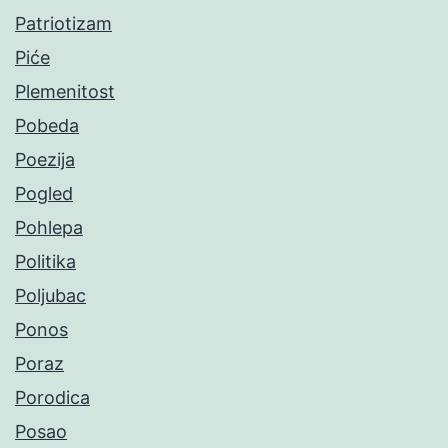
Patriotizam
Piće
Plemenitost
Pobeda
Poezija
Pogled
Pohlepa
Politika
Poljubac
Ponos
Poraz
Porodica
Posao