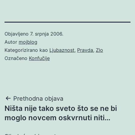
Objavljeno
7. srpnja 2006.
Autor
mojblog
Kategorizirano kao
Ljubaznost
,
Pravda
,
Zlo
Označeno
Konfučije
Navigacija
Prethodna objava
Ništa nije tako sveto što se ne bi
objava
moglo novcem oskvrnuti niti…