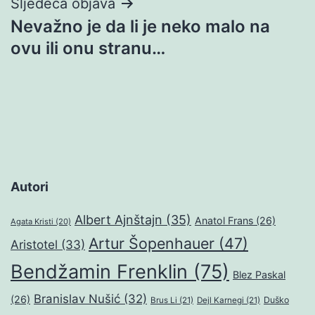
Sljedeća objava
Nevažno je da li je neko malo na
ovu ili onu stranu…
Autori
Albert Ajnštajn
(35)
Anatol Frans
(26)
Agata Kristi
(20)
Artur Šopenhauer
(47)
Aristotel
(33)
Bendžamin Frenklin
(75)
Blez Paskal
Branislav Nušić
(32)
(26)
Duško
Brus Li
(21)
Dejl Karnegi
(21)