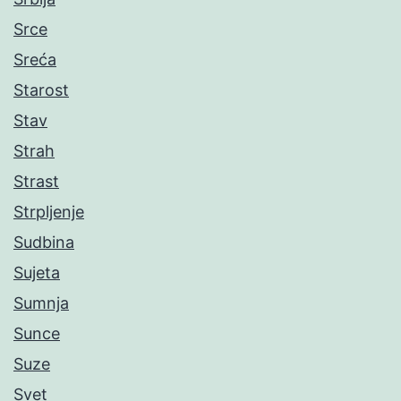
Srce
Sreća
Starost
Stav
Strah
Strast
Strpljenje
Sudbina
Sujeta
Sumnja
Sunce
Suze
Svet