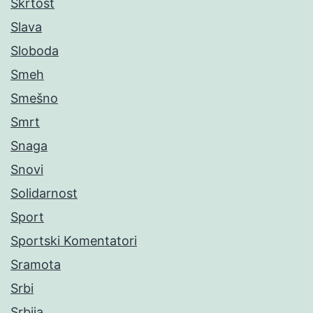
Škrtost
Slava
Sloboda
Smeh
Smešno
Smrt
Snaga
Snovi
Solidarnost
Sport
Sportski Komentatori
Sramota
Srbi
Srbija