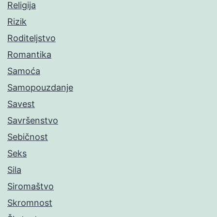
Religija
Rizik
Roditeljstvo
Romantika
Samoća
Samopouzdanje
Savest
Savršenstvo
Sebičnost
Seks
Sila
Siromaštvo
Skromnost