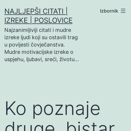
Preskoči
NAJLJEPŠI CITATI |
Izbornik
na
IZREKE | POSLOVICE
sadržaj
Najzanimljiviji citati i mudre
izreke ljudi koji su ostavili trag
u povijesti čovječanstva.
Mudre motivacijske izreke o
uspjehu, ljubavi, sreći, životu…
Ko poznaje
druge, bistar