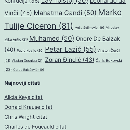
Lav Tolstoj
(50)
Leonardo da
Konfučije
(36)
Marko
Mahatma Gandi
(50)
Vinči
(45)
Tulije Ciceron
(81)
Miroslav
Meša Selimović
(19)
Muhamed
(50)
Onore De Balzak
Mika Antić
(21)
Petar Lazić
(55)
(40)
Paulo Koeljo
(20)
Vinston Čerčil
Zoran Đinđić
(43)
Čarls Bukovski
(21)
Vladan Desnica
(21)
(23)
Đorđe Balašević
(19)
Najnoviji citati
Alicia Keys citat
Donald Krause citat
Chris Wright citat
Charles de Foucauld citat