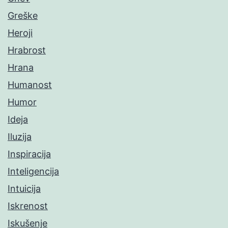
Greške
Heroji
Hrabrost
Hrana
Humanost
Humor
Ideja
Iluzija
Inspiracija
Inteligencija
Intuicija
Iskrenost
Iskušenje