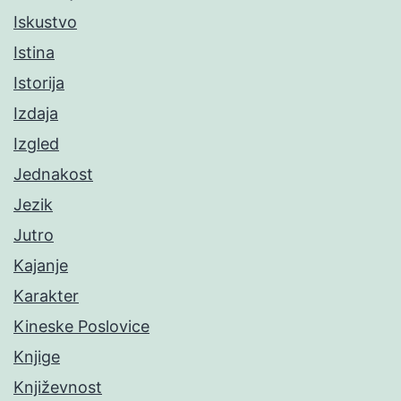
Iskustvo
Istina
Istorija
Izdaja
Izgled
Jednakost
Jezik
Jutro
Kajanje
Karakter
Kineske Poslovice
Knjige
Književnost