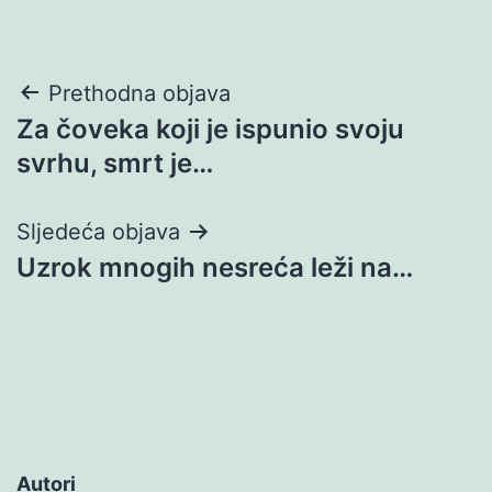
Navigacija
Prethodna objava
Za čoveka koji je ispunio svoju
objava
svrhu, smrt je…
Sljedeća objava
Uzrok mnogih nesreća leži na…
Autori