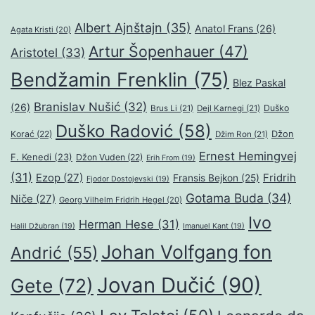
Albert Ajnštajn
(35)
Anatol Frans
(26)
Agata Kristi
(20)
Artur Šopenhauer
(47)
Aristotel
(33)
Bendžamin Frenklin
(75)
Blez Paskal
Branislav Nušić
(32)
(26)
Duško
Brus Li
(21)
Dejl Karnegi
(21)
Duško Radović
(58)
Džon
Korać
(22)
Džim Ron
(21)
Ernest Hemingvej
F. Kenedi
(23)
Džon Vuden
(22)
Erih From
(19)
(31)
Ezop
(27)
Fridrih
Fransis Bejkon
(25)
Fjodor Dostojevski
(19)
Gotama Buda
(34)
Niče
(27)
Georg Vilhelm Fridrih Hegel
(20)
Ivo
Herman Hese
(31)
Halil Džubran
(19)
Imanuel Kant
(19)
Johan Volfgang fon
Andrić
(55)
Jovan Dučić
(90)
Gete
(72)