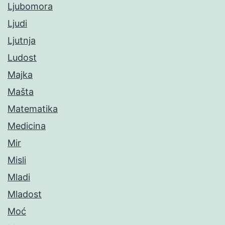
Ljubomora
Ljudi
Ljutnja
Ludost
Majka
Mašta
Matematika
Medicina
Mir
Misli
Mladi
Mladost
Moć