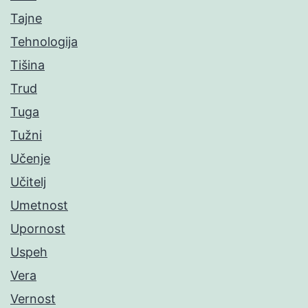
Tajne
Tehnologija
Tišina
Trud
Tuga
Tužni
Učenje
Učitelj
Umetnost
Upornost
Uspeh
Vera
Vernost