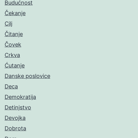
Budućnost
Čekanje
Cilj
Čitanje
Čovek
Crkva
Ćutanje
Danske poslovice
Deca
Demokratija
Detinjstvo
Devojka
Dobrota