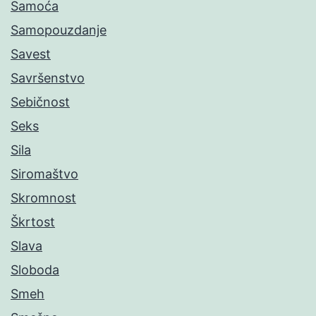
Samoća
Samopouzdanje
Savest
Savršenstvo
Sebičnost
Seks
Sila
Siromaštvo
Skromnost
Škrtost
Slava
Sloboda
Smeh