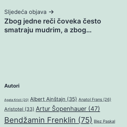
Sljedeća objava
Zbog jedne reči čoveka često
smatraju mudrim, a zbog…
Autori
Albert Ajnštajn
(35)
Anatol Frans
(26)
Agata Kristi
(20)
Artur Šopenhauer
(47)
Aristotel
(33)
Bendžamin Frenklin
(75)
Blez Paskal