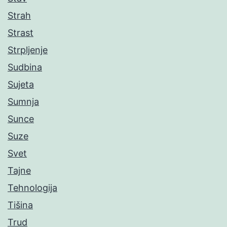
Strah
Strast
Strpljenje
Sudbina
Sujeta
Sumnja
Sunce
Suze
Svet
Tajne
Tehnologija
Tišina
Trud