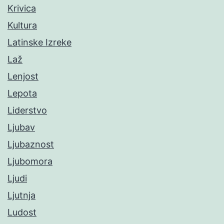
Krivica
Kultura
Latinske Izreke
Laž
Lenjost
Lepota
Liderstvo
Ljubav
Ljubaznost
Ljubomora
Ljudi
Ljutnja
Ludost