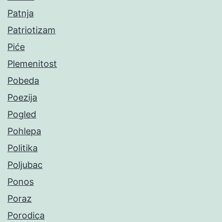
Patnja
Patriotizam
Piće
Plemenitost
Pobeda
Poezija
Pogled
Pohlepa
Politika
Poljubac
Ponos
Poraz
Porodica