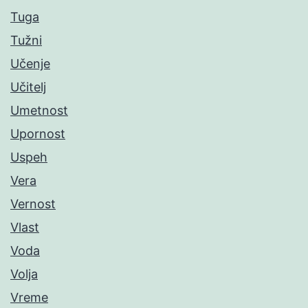
Tuga
Tužni
Učenje
Učitelj
Umetnost
Upornost
Uspeh
Vera
Vernost
Vlast
Voda
Volja
Vreme