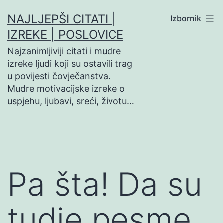
Preskoči
NAJLJEPŠI CITATI |
Izbornik
na
IZREKE | POSLOVICE
sadržaj
Najzanimljiviji citati i mudre
izreke ljudi koji su ostavili trag
u povijesti čovječanstva.
Mudre motivacijske izreke o
uspjehu, ljubavi, sreći, životu…
Pa šta! Da su
tudje pesme