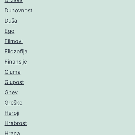
Država
Duhovnost
Duša
Ego
Filmovi
Filozofija
Finansije
Gluma
Glupost
Gnev
Greške
Heroji
Hrabrost
Hrana