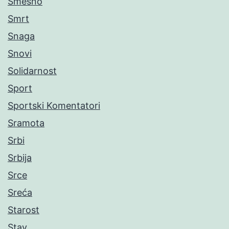
Smešno
Smrt
Snaga
Snovi
Solidarnost
Sport
Sportski Komentatori
Sramota
Srbi
Srbija
Srce
Sreća
Starost
Stav