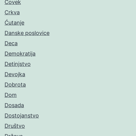
Čovek
Crkva
Ćutanje
Danske poslovice
Deca
Demokratija
Detinjstvo
Devojka
Dobrota
Dom
Dosada
Dostojanstvo
Društvo