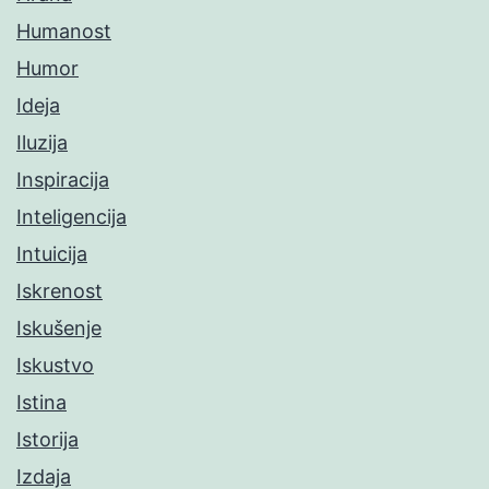
Humanost
Humor
Ideja
Iluzija
Inspiracija
Inteligencija
Intuicija
Iskrenost
Iskušenje
Iskustvo
Istina
Istorija
Izdaja