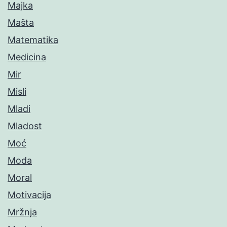
Majka
Mašta
Matematika
Medicina
Mir
Misli
Mladi
Mladost
Moć
Moda
Moral
Motivacija
Mržnja