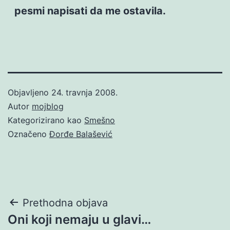
pesmi napisati da me ostavila.
Objavljeno
24. travnja 2008.
Autor
mojblog
Kategorizirano kao
Smešno
Označeno
Đorđe Balašević
Navigacija
Prethodna objava
Oni koji nemaju u glavi…
objava