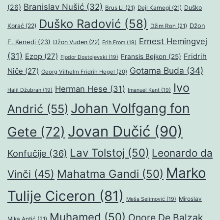
Branislav Nušić
(32)
(26)
Duško
Brus Li
(21)
Dejl Karnegi
(21)
Duško Radović
(58)
Džon
Korać
(22)
Džim Ron
(21)
Ernest Hemingvej
F. Kenedi
(23)
Džon Vuden
(22)
Erih From
(19)
(31)
Ezop
(27)
Fridrih
Fransis Bejkon
(25)
Fjodor Dostojevski
(19)
Gotama Buda
(34)
Niče
(27)
Georg Vilhelm Fridrih Hegel
(20)
Ivo
Herman Hese
(31)
Halil Džubran
(19)
Imanuel Kant
(19)
Johan Volfgang fon
Andrić
(55)
Jovan Dučić
(90)
Gete
(72)
Lav Tolstoj
(50)
Leonardo da
Konfučije
(36)
Marko
Mahatma Gandi
(50)
Vinči
(45)
Tulije Ciceron
(81)
Miroslav
Meša Selimović
(19)
Muhamed
(50)
Onore De Balzak
Mika Antić
(21)