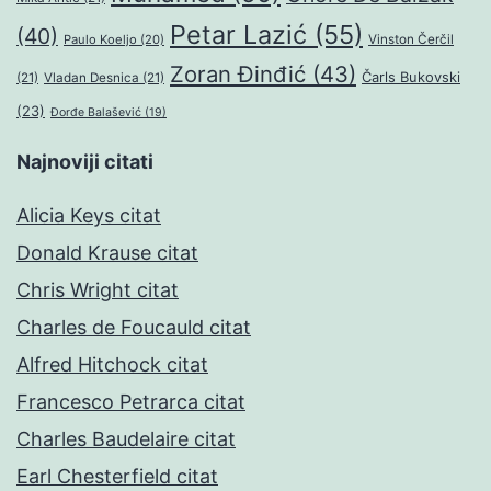
Petar Lazić
(55)
(40)
Paulo Koeljo
(20)
Vinston Čerčil
Zoran Đinđić
(43)
Čarls Bukovski
(21)
Vladan Desnica
(21)
(23)
Đorđe Balašević
(19)
Najnoviji citati
Alicia Keys citat
Donald Krause citat
Chris Wright citat
Charles de Foucauld citat
Alfred Hitchock citat
Francesco Petrarca citat
Charles Baudelaire citat
Earl Chesterfield citat