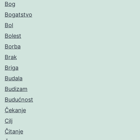
Bog
Bogatstvo
Bol
Bolest
Borba
Brak
Briga
Budala
Budizam
Budućnost
Čekanje
Cilj
Čitanje