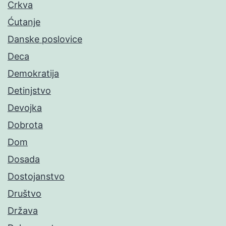
Crkva
Ćutanje
Danske poslovice
Deca
Demokratija
Detinjstvo
Devojka
Dobrota
Dom
Dosada
Dostojanstvo
Društvo
Država