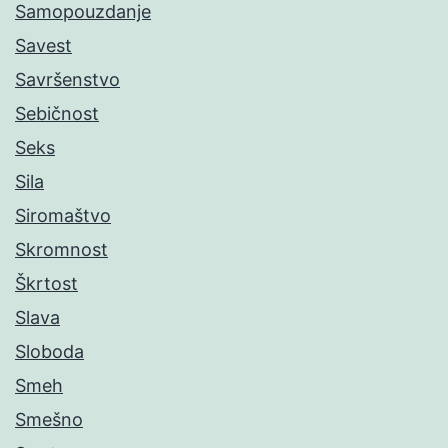
Samopouzdanje
Savest
Savršenstvo
Sebičnost
Seks
Sila
Siromaštvo
Skromnost
Škrtost
Slava
Sloboda
Smeh
Smešno