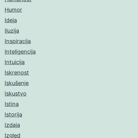
Humor
Ideja
Iluzija
Inspiracija
Inteligencija
Intuicija
Iskrenost
Iskušenje
Iskustvo
Istina
Istorija
Izdaja
Izgled