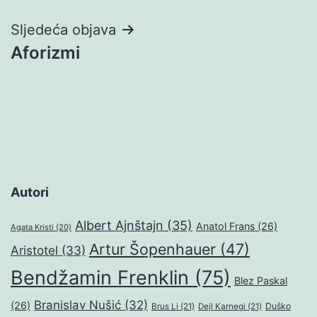
Sljedeća objava
Aforizmi
Autori
Albert Ajnštajn
(35)
Anatol Frans
(26)
Agata Kristi
(20)
Artur Šopenhauer
(47)
Aristotel
(33)
Bendžamin Frenklin
(75)
Blez Paskal
Branislav Nušić
(32)
(26)
Duško
Brus Li
(21)
Dejl Karnegi
(21)