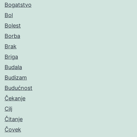
Bogatstvo
Bol
Bolest
Borba
Brak
Briga
Budala
Budizam
Budućnost
Čekanje
Cilj
Čitanje
Čovek