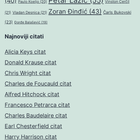
Petar Lazić
(55)
(40)
Paulo Koeljo
(20)
Vinston Čerčil
Zoran Đinđić
(43)
Čarls Bukovski
(21)
Vladan Desnica
(21)
(23)
Đorđe Balašević
(19)
Najnoviji citati
Alicia Keys citat
Donald Krause citat
Chris Wright citat
Charles de Foucauld citat
Alfred Hitchock citat
Francesco Petrarca citat
Charles Baudelaire citat
Earl Chesterfield citat
Harry Harrison citat