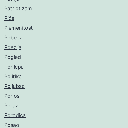
Patriotizam
Piće
Plemenitost
Pobeda
Poezija
Pogled
Pohlepa
Politika
Poljubac
Ponos
Poraz
Porodica
Posao