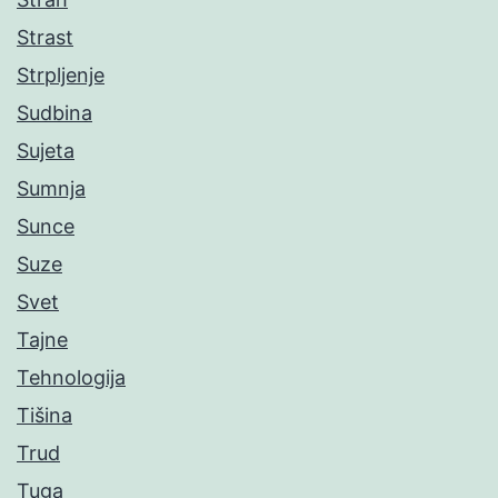
Strast
Strpljenje
Sudbina
Sujeta
Sumnja
Sunce
Suze
Svet
Tajne
Tehnologija
Tišina
Trud
Tuga