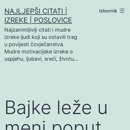
Preskoči
NAJLJEPŠI CITATI |
Izbornik
na
IZREKE | POSLOVICE
sadržaj
Najzanimljiviji citati i mudre
izreke ljudi koji su ostavili trag
u povijesti čovječanstva.
Mudre motivacijske izreke o
uspjehu, ljubavi, sreći, životu…
Bajke leže u
meni poput