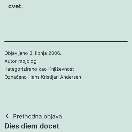
cvet.
Objavljeno
3. lipnja 2006.
Autor
mojblog
Kategorizirano kao
Književnost
Označeno
Hans Kristijan Andersen
Navigacija
Prethodna objava
Dies diem docet
objava