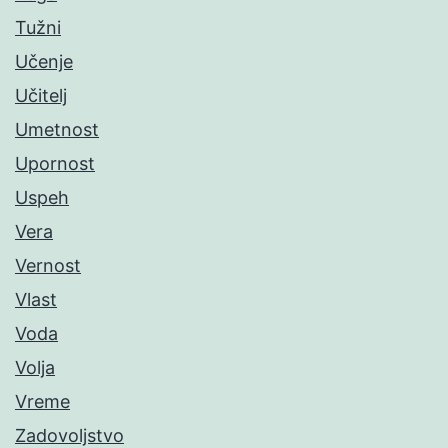
Tužni
Učenje
Učitelj
Umetnost
Upornost
Uspeh
Vera
Vernost
Vlast
Voda
Volja
Vreme
Zadovoljstvo