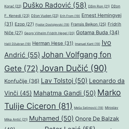
Duško Radović
(58)
Džon
Korać
(22)
Džim Ron
(21)
Ernest Hemingvej
F. Kenedi
(23)
Džon Vuden
(22)
Erih From
(19)
(31)
Ezop
(27)
Fridrih
Fransis Bejkon
(25)
Fjodor Dostojevski
(19)
Gotama Buda
(34)
Niče
(27)
Georg Vilhelm Fridrih Hegel
(20)
Ivo
Herman Hese
(31)
Halil Džubran
(19)
Imanuel Kant
(19)
Johan Volfgang fon
Andrić
(55)
Jovan Dučić
(90)
Gete
(72)
Lav Tolstoj
(50)
Leonardo da
Konfučije
(36)
Marko
Mahatma Gandi
(50)
Vinči
(45)
Tulije Ciceron
(81)
Miroslav
Meša Selimović
(19)
Muhamed
(50)
Onore De Balzak
Mika Antić
(21)