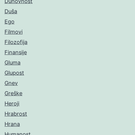
Duhovnost
Duša
Ego
Filmovi
Filozofija
Finansije
Gluma
Glupost
Gnev
Greške
Heroji
Hrabrost
Hrana
Humanost