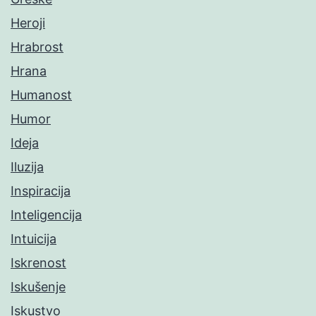
Heroji
Hrabrost
Hrana
Humanost
Humor
Ideja
Iluzija
Inspiracija
Inteligencija
Intuicija
Iskrenost
Iskušenje
Iskustvo