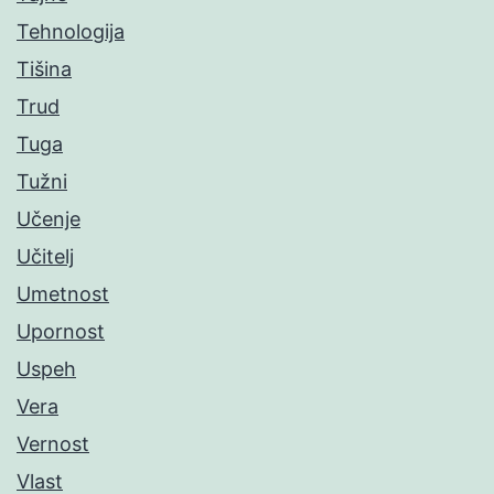
Tehnologija
Tišina
Trud
Tuga
Tužni
Učenje
Učitelj
Umetnost
Upornost
Uspeh
Vera
Vernost
Vlast