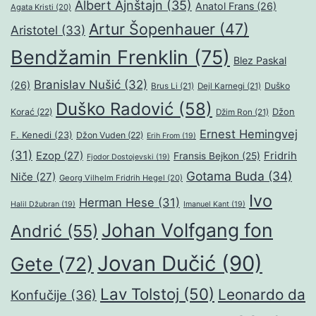
Albert Ajnštajn
(35)
Anatol Frans
(26)
Agata Kristi
(20)
Artur Šopenhauer
(47)
Aristotel
(33)
Bendžamin Frenklin
(75)
Blez Paskal
Branislav Nušić
(32)
(26)
Duško
Brus Li
(21)
Dejl Karnegi
(21)
Duško Radović
(58)
Džon
Korać
(22)
Džim Ron
(21)
Ernest Hemingvej
F. Kenedi
(23)
Džon Vuden
(22)
Erih From
(19)
(31)
Ezop
(27)
Fridrih
Fransis Bejkon
(25)
Fjodor Dostojevski
(19)
Gotama Buda
(34)
Niče
(27)
Georg Vilhelm Fridrih Hegel
(20)
Ivo
Herman Hese
(31)
Halil Džubran
(19)
Imanuel Kant
(19)
Johan Volfgang fon
Andrić
(55)
Jovan Dučić
(90)
Gete
(72)
Lav Tolstoj
(50)
Leonardo da
Konfučije
(36)