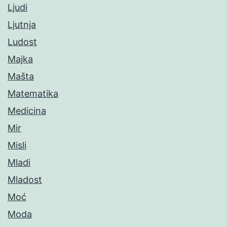
Ljudi
Ljutnja
Ludost
Majka
Mašta
Matematika
Medicina
Mir
Misli
Mladi
Mladost
Moć
Moda