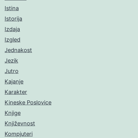
Istina
Istorija
Izdaja
Izgled
Jednakost
Jezik
Jutro
Kajanje
Karakter
Kineske Poslovice
Knjige
Književnost
Kompjuteri