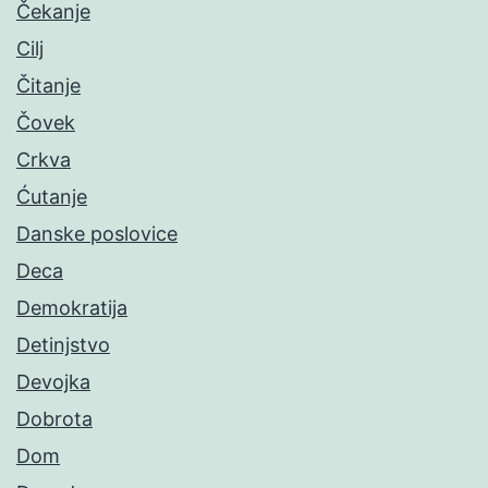
Čekanje
Cilj
Čitanje
Čovek
Crkva
Ćutanje
Danske poslovice
Deca
Demokratija
Detinjstvo
Devojka
Dobrota
Dom