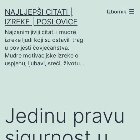
Preskoči
NAJLJEPŠI CITATI |
Izbornik
na
IZREKE | POSLOVICE
sadržaj
Najzanimljiviji citati i mudre
izreke ljudi koji su ostavili trag
u povijesti čovječanstva.
Mudre motivacijske izreke o
uspjehu, ljubavi, sreći, životu…
Jedinu pravu
sigurnost u