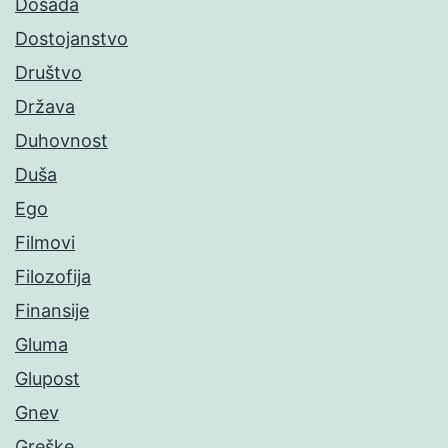
Dosada
Dostojanstvo
Društvo
Država
Duhovnost
Duša
Ego
Filmovi
Filozofija
Finansije
Gluma
Glupost
Gnev
Greške