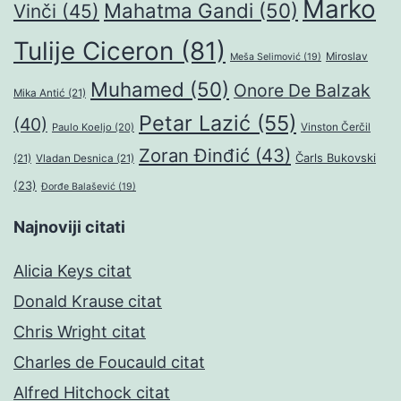
Marko
Mahatma Gandi
(50)
Vinči
(45)
Tulije Ciceron
(81)
Miroslav
Meša Selimović
(19)
Muhamed
(50)
Onore De Balzak
Mika Antić
(21)
Petar Lazić
(55)
(40)
Paulo Koeljo
(20)
Vinston Čerčil
Zoran Đinđić
(43)
Čarls Bukovski
(21)
Vladan Desnica
(21)
(23)
Đorđe Balašević
(19)
Najnoviji citati
Alicia Keys citat
Donald Krause citat
Chris Wright citat
Charles de Foucauld citat
Alfred Hitchock citat