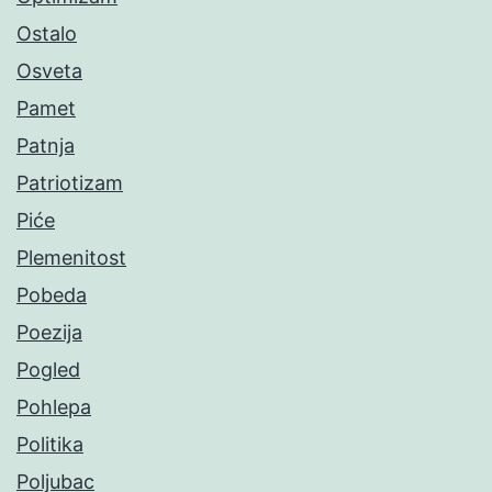
Ostalo
Osveta
Pamet
Patnja
Patriotizam
Piće
Plemenitost
Pobeda
Poezija
Pogled
Pohlepa
Politika
Poljubac