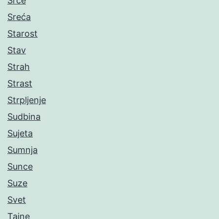
Srce
Sreća
Starost
Stav
Strah
Strast
Strpljenje
Sudbina
Sujeta
Sumnja
Sunce
Suze
Svet
Tajne