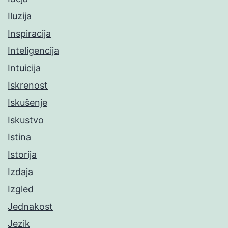
Iluzija
Inspiracija
Inteligencija
Intuicija
Iskrenost
Iskušenje
Iskustvo
Istina
Istorija
Izdaja
Izgled
Jednakost
Jezik