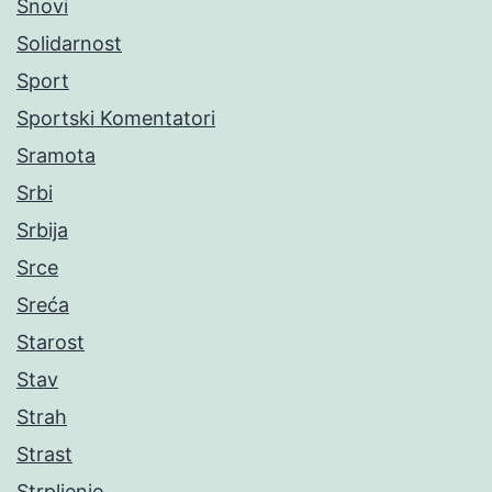
Snovi
Solidarnost
Sport
Sportski Komentatori
Sramota
Srbi
Srbija
Srce
Sreća
Starost
Stav
Strah
Strast
Strpljenje