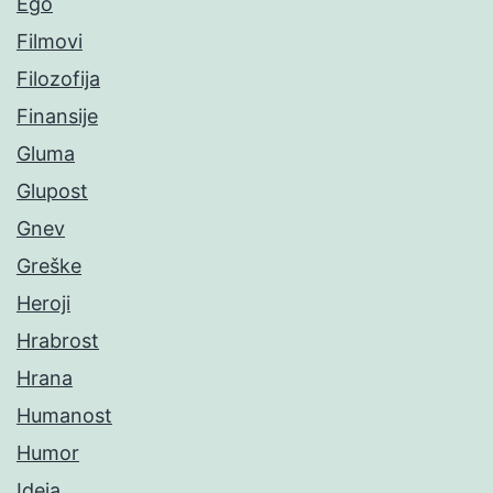
Ego
Filmovi
Filozofija
Finansije
Gluma
Glupost
Gnev
Greške
Heroji
Hrabrost
Hrana
Humanost
Humor
Ideja