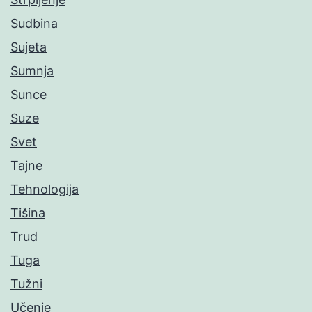
Sudbina
Sujeta
Sumnja
Sunce
Suze
Svet
Tajne
Tehnologija
Tišina
Trud
Tuga
Tužni
Učenje