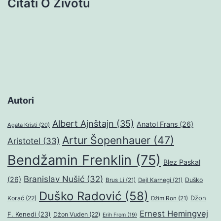
Citati O Životu
Autori
Albert Ajnštajn
(35)
Anatol Frans
(26)
Agata Kristi
(20)
Artur Šopenhauer
(47)
Aristotel
(33)
Bendžamin Frenklin
(75)
Blez Paskal
Branislav Nušić
(32)
(26)
Duško
Brus Li
(21)
Dejl Karnegi
(21)
Duško Radović
(58)
Džon
Korać
(22)
Džim Ron
(21)
Ernest Hemingvej
F. Kenedi
(23)
Džon Vuden
(22)
Erih From
(19)