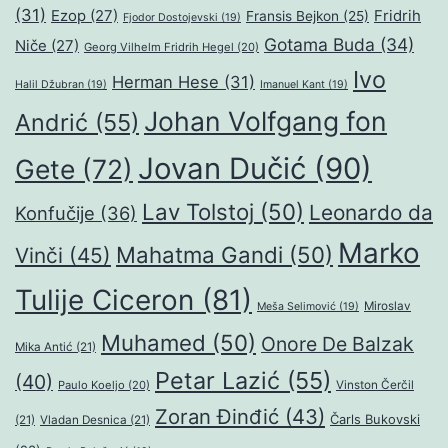
(31)
Ezop
(27)
Fridrih
Fransis Bejkon
(25)
Fjodor Dostojevski
(19)
Gotama Buda
(34)
Niče
(27)
Georg Vilhelm Fridrih Hegel
(20)
Ivo
Herman Hese
(31)
Halil Džubran
(19)
Imanuel Kant
(19)
Johan Volfgang fon
Andrić
(55)
Jovan Dučić
(90)
Gete
(72)
Lav Tolstoj
(50)
Leonardo da
Konfučije
(36)
Marko
Mahatma Gandi
(50)
Vinči
(45)
Tulije Ciceron
(81)
Miroslav
Meša Selimović
(19)
Muhamed
(50)
Onore De Balzak
Mika Antić
(21)
Petar Lazić
(55)
(40)
Paulo Koeljo
(20)
Vinston Čerčil
Zoran Đinđić
(43)
Čarls Bukovski
(21)
Vladan Desnica
(21)