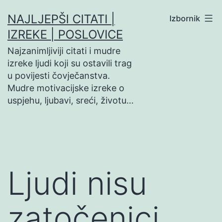
Preskoči
NAJLJEPŠI CITATI |
Izbornik
na
IZREKE | POSLOVICE
sadržaj
Najzanimljiviji citati i mudre
izreke ljudi koji su ostavili trag
u povijesti čovječanstva.
Mudre motivacijske izreke o
uspjehu, ljubavi, sreći, životu…
Ljudi nisu
zatočenici