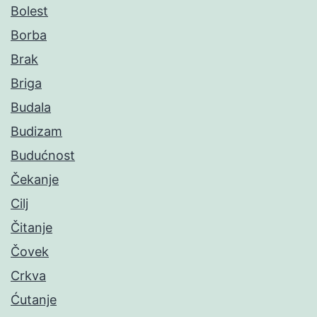
Bolest
Borba
Brak
Briga
Budala
Budizam
Budućnost
Čekanje
Cilj
Čitanje
Čovek
Crkva
Ćutanje