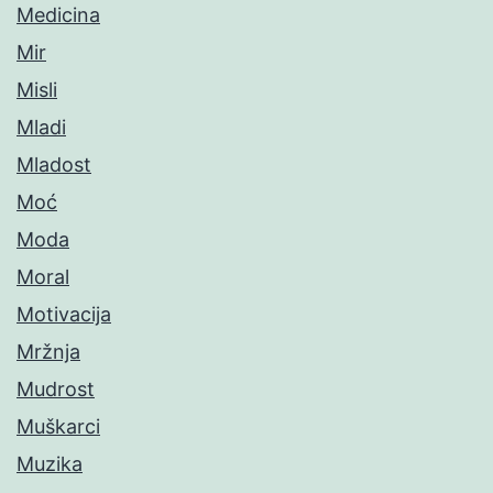
Medicina
Mir
Misli
Mladi
Mladost
Moć
Moda
Moral
Motivacija
Mržnja
Mudrost
Muškarci
Muzika