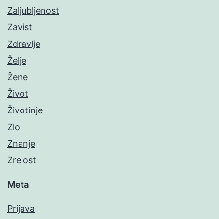
Zaljubljenost
Zavist
Zdravlje
Želje
Žene
Život
Životinje
Zlo
Znanje
Zrelost
Meta
Prijava