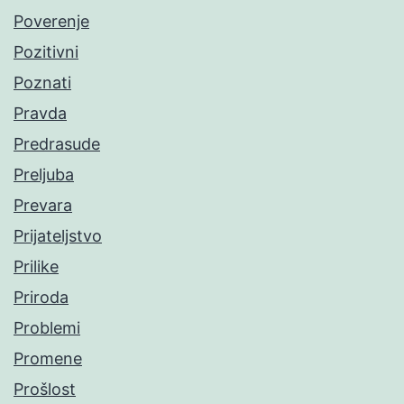
Poverenje
Pozitivni
Poznati
Pravda
Predrasude
Preljuba
Prevara
Prijateljstvo
Prilike
Priroda
Problemi
Promene
Prošlost