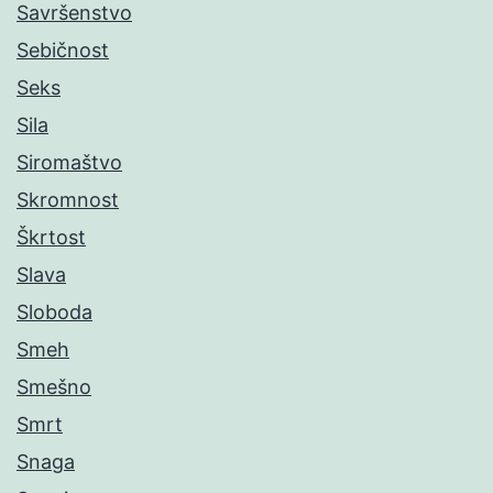
Savršenstvo
Sebičnost
Seks
Sila
Siromaštvo
Skromnost
Škrtost
Slava
Sloboda
Smeh
Smešno
Smrt
Snaga