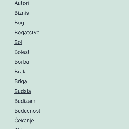
Autori
Biznis
Bog
Bogatstvo
Bol
Bolest
Borba
Brak
Briga
Budala
Budizam
Budućnost
Čekanje