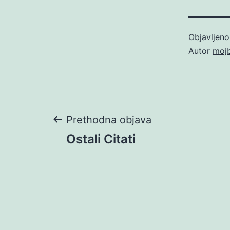
Objavljen
Autor
moj
Navigacija
Prethodna objava
Ostali Citati
objava