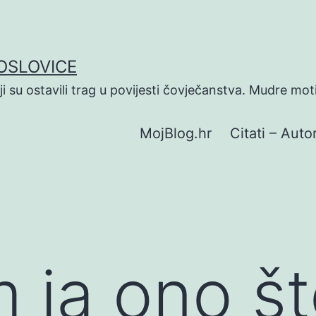
POSLOVICE
koji su ostavili trag u povijesti čovječanstva. Mudre mot
MojBlog.hr
Citati – Autor
 ja ono š