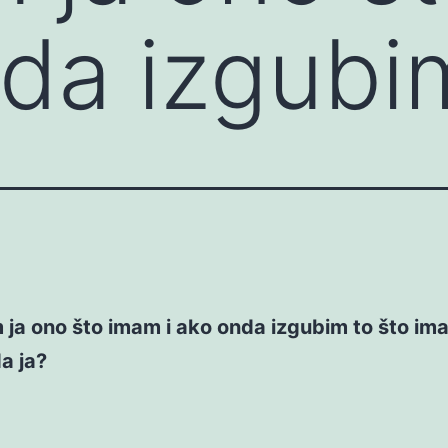
nda izgub
ja ono što imam i ako onda izgubim to što im
a ja?