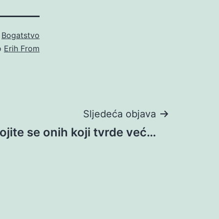
o
Bogatstvo
o
Erih From
Sljedeća objava
ojite se onih koji tvrde već…