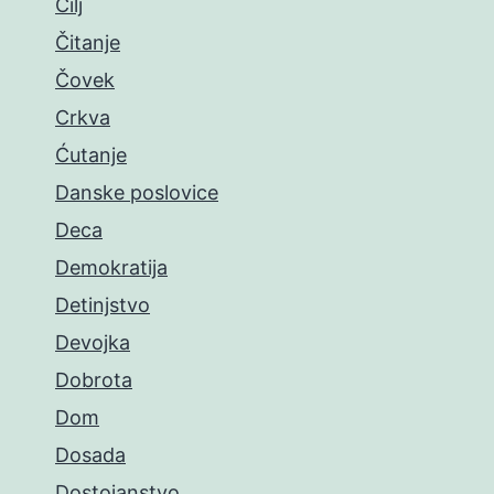
Cilj
Čitanje
Čovek
Crkva
Ćutanje
Danske poslovice
Deca
Demokratija
Detinjstvo
Devojka
Dobrota
Dom
Dosada
Dostojanstvo