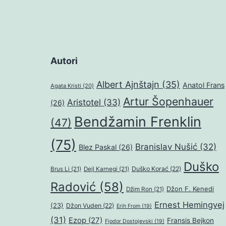
Autori
Albert Ajnštajn
(35)
Anatol Frans
Agata Kristi
(20)
Artur Šopenhauer
Aristotel
(33)
(26)
Bendžamin Frenklin
(47)
(75)
Branislav Nušić
(32)
Blez Paskal
(26)
Duško
Duško Korać
(22)
Brus Li
(21)
Dejl Karnegi
(21)
Radović
(58)
Džon F. Kenedi
Džim Ron
(21)
Ernest Hemingvej
(23)
Džon Vuden
(22)
Erih From
(19)
(31)
Ezop
(27)
Fransis Bejkon
Fjodor Dostojevski
(19)