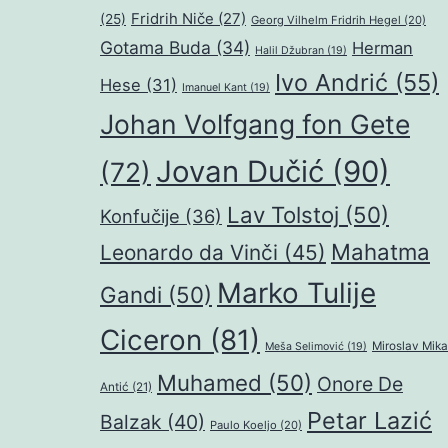
Fridrih Niče
(27)
(25)
Georg Vilhelm Fridrih Hegel
(20)
Gotama Buda
(34)
Herman
Halil Džubran
(19)
Ivo Andrić
(55)
Hese
(31)
Imanuel Kant
(19)
Johan Volfgang fon Gete
Jovan Dučić
(90)
(72)
Lav Tolstoj
(50)
Konfučije
(36)
Mahatma
Leonardo da Vinči
(45)
Marko Tulije
Gandi
(50)
Ciceron
(81)
Miroslav Mika
Meša Selimović
(19)
Muhamed
(50)
Onore De
Antić
(21)
Petar Lazić
Balzak
(40)
Paulo Koeljo
(20)