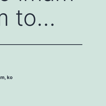
im to…
am, ko