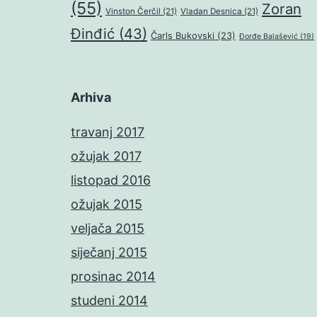
(55)
Zoran
Vinston Čerčil
(21)
Vladan Desnica
(21)
Đinđić
(43)
Čarls Bukovski
(23)
Đorđe Balašević
(19)
Arhiva
travanj 2017
ožujak 2017
listopad 2016
ožujak 2015
veljača 2015
siječanj 2015
prosinac 2014
studeni 2014