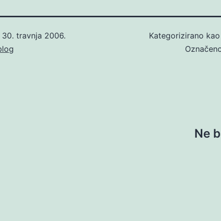
o
30. travnja 2006.
Kategorizirano ka
blog
Označen
Ne b