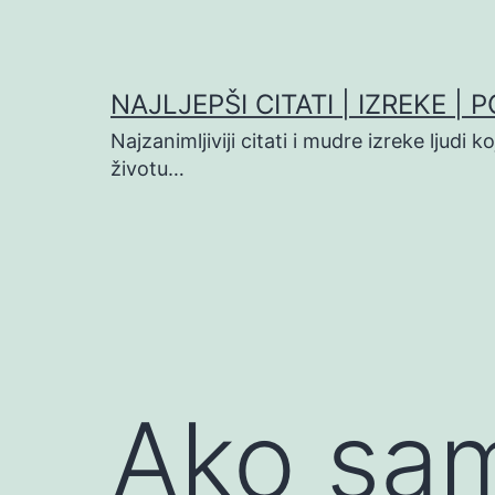
Preskoči
na
sadržaj
NAJLJEPŠI CITATI | IZREKE | 
Najzanimljiviji citati i mudre izreke ljudi 
životu…
Ako sam