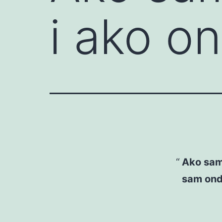
i ako o
Ako sam 
sam ond