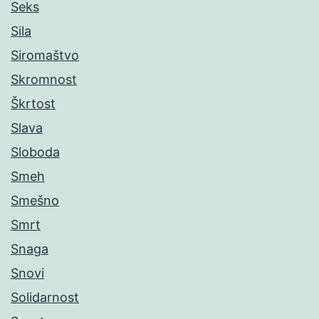
Seks
Sila
Siromaštvo
Skromnost
Škrtost
Slava
Sloboda
Smeh
Smešno
Smrt
Snaga
Snovi
Solidarnost