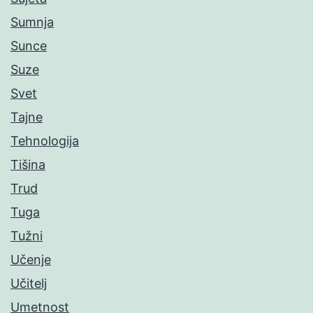
Sumnja
Sunce
Suze
Svet
Tajne
Tehnologija
Tišina
Trud
Tuga
Tužni
Učenje
Učitelj
Umetnost