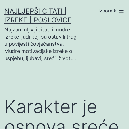
Preskoči
NAJLJEPŠI CITATI |
Izbornik
na
IZREKE | POSLOVICE
sadržaj
Najzanimljiviji citati i mudre
izreke ljudi koji su ostavili trag
u povijesti čovječanstva.
Mudre motivacijske izreke o
uspjehu, ljubavi, sreći, životu…
Karakter je
osnova sreće,