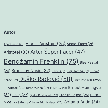
Autori
Albert Ajnštajn
(35)
Anatol Frans
(26)
Agata Kristi
(20)
Artur Šopenhauer
(47)
Aristotel
(33)
Bendžamin Frenklin
(75)
Blez Paskal
Branislav Nušić
(32)
(26)
Duško
Brus Li
(21)
Dejl Karnegi
(21)
Duško Radović
(58)
Džon
Korać
(22)
Džim Ron
(21)
Ernest Hemingvej
F. Kenedi
(23)
Džon Vuden
(22)
Erih From
(19)
(31)
Ezop
(27)
Fridrih
Fransis Bejkon
(25)
Fjodor Dostojevski
(19)
Gotama Buda
(34)
Niče
(27)
Georg Vilhelm Fridrih Hegel
(20)