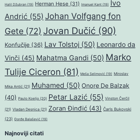
Ivo
Herman Hese
(31)
Halil Džubran
(19)
Imanuel Kant
(19)
Johan Volfgang fon
Andrić
(55)
Jovan Dučić
(90)
Gete
(72)
Lav Tolstoj
(50)
Leonardo da
Konfučije
(36)
Marko
Mahatma Gandi
(50)
Vinči
(45)
Tulije Ciceron
(81)
Miroslav
Meša Selimović
(19)
Muhamed
(50)
Onore De Balzak
Mika Antić
(21)
Petar Lazić
(55)
(40)
Paulo Koeljo
(20)
Vinston Čerčil
Zoran Đinđić
(43)
Čarls Bukovski
(21)
Vladan Desnica
(21)
(23)
Đorđe Balašević
(19)
Najnoviji citati