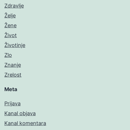
Zdravlje
Želje
Žene
Život
Životinje
Zlo
Znanje
Zrelost
Meta
Prijava
Kanal objava
Kanal komentara