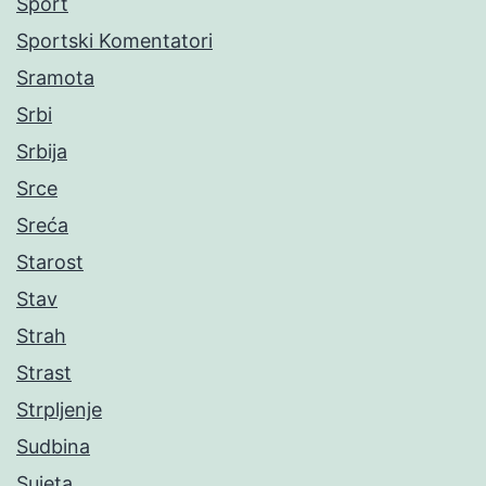
Sport
Sportski Komentatori
Sramota
Srbi
Srbija
Srce
Sreća
Starost
Stav
Strah
Strast
Strpljenje
Sudbina
Sujeta