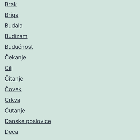
Brak
Briga
Budala
Budizam
Budućnost
Čekanje
Cilj
Čitanje
Čovek
Crkva
Ćutanje
Danske poslovice
Deca