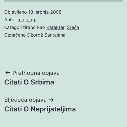
Objavljeno
18. srpnja 2008.
Autor
mojblog
Kategorizirano kao
Karakter
,
Sreća
Označeno
Džordž Santajana
Navigacija
Prethodna objava
Citati O Srbima
objava
Sljedeća objava
Citati O Neprijateljima