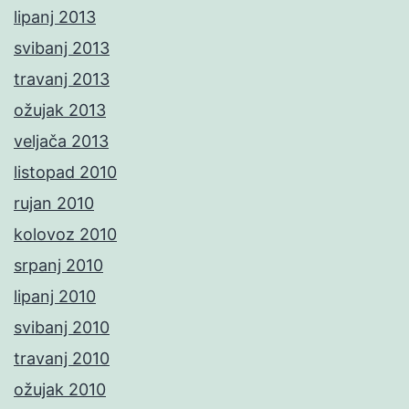
lipanj 2013
svibanj 2013
travanj 2013
ožujak 2013
veljača 2013
listopad 2010
rujan 2010
kolovoz 2010
srpanj 2010
lipanj 2010
svibanj 2010
travanj 2010
ožujak 2010