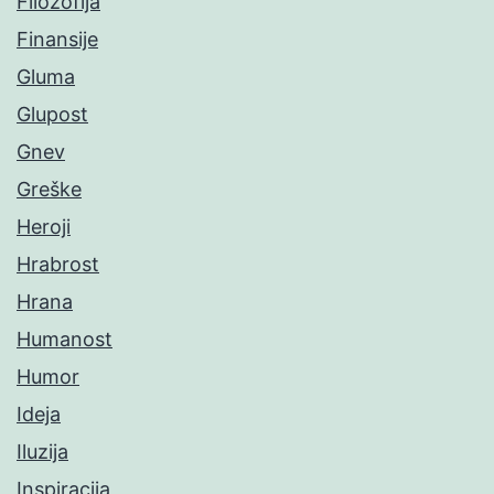
Filozofija
Finansije
Gluma
Glupost
Gnev
Greške
Heroji
Hrabrost
Hrana
Humanost
Humor
Ideja
Iluzija
Inspiracija