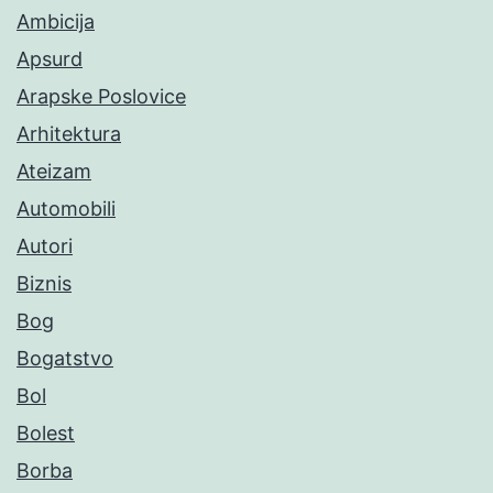
Ambicija
Apsurd
Arapske Poslovice
Arhitektura
Ateizam
Automobili
Autori
Biznis
Bog
Bogatstvo
Bol
Bolest
Borba