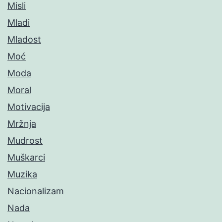
Misli
Mladi
Mladost
Moć
Moda
Moral
Motivacija
Mržnja
Mudrost
Muškarci
Muzika
Nacionalizam
Nada