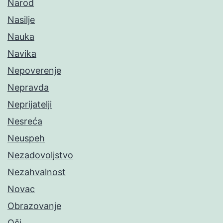
Narod
Nasilje
Nauka
Navika
Nepoverenje
Nepravda
Neprijatelji
Nesreća
Neuspeh
Nezadovoljstvo
Nezahvalnost
Novac
Obrazovanje
Oči