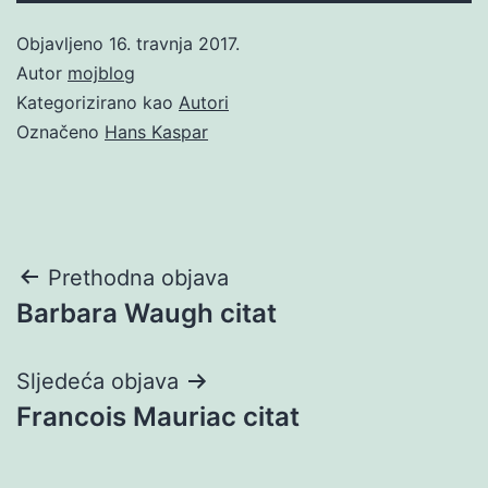
Objavljeno
16. travnja 2017.
Autor
mojblog
Kategorizirano kao
Autori
Označeno
Hans Kaspar
Navigacija
Prethodna objava
Barbara Waugh citat
objava
Sljedeća objava
Francois Mauriac citat