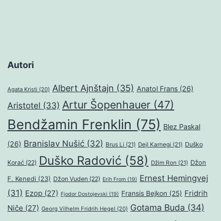
Autori
Albert Ajnštajn
(35)
Anatol Frans
(26)
Agata Kristi
(20)
Artur Šopenhauer
(47)
Aristotel
(33)
Bendžamin Frenklin
(75)
Blez Paskal
Branislav Nušić
(32)
(26)
Duško
Brus Li
(21)
Dejl Karnegi
(21)
Duško Radović
(58)
Džon
Korać
(22)
Džim Ron
(21)
Ernest Hemingvej
F. Kenedi
(23)
Džon Vuden
(22)
Erih From
(19)
(31)
Ezop
(27)
Fridrih
Fransis Bejkon
(25)
Fjodor Dostojevski
(19)
Gotama Buda
(34)
Niče
(27)
Georg Vilhelm Fridrih Hegel
(20)