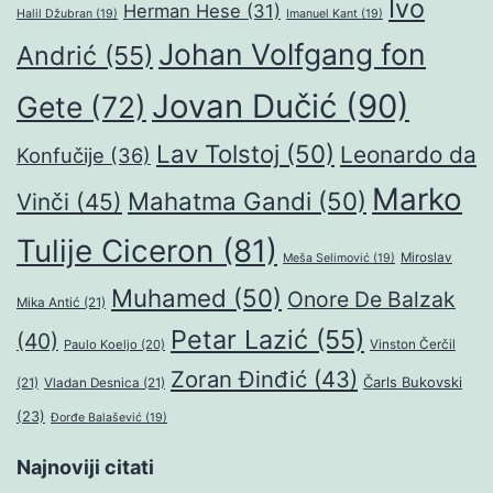
Ivo
Herman Hese
(31)
Halil Džubran
(19)
Imanuel Kant
(19)
Johan Volfgang fon
Andrić
(55)
Jovan Dučić
(90)
Gete
(72)
Lav Tolstoj
(50)
Leonardo da
Konfučije
(36)
Marko
Mahatma Gandi
(50)
Vinči
(45)
Tulije Ciceron
(81)
Miroslav
Meša Selimović
(19)
Muhamed
(50)
Onore De Balzak
Mika Antić
(21)
Petar Lazić
(55)
(40)
Paulo Koeljo
(20)
Vinston Čerčil
Zoran Đinđić
(43)
Čarls Bukovski
(21)
Vladan Desnica
(21)
(23)
Đorđe Balašević
(19)
Najnoviji citati