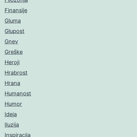
Finansije
Gluma
Glupost
Gnev
Greške
Heroji
Hrabrost
Hrana
Humanost
Humor
Ideja
Iluzija
Inspiracija