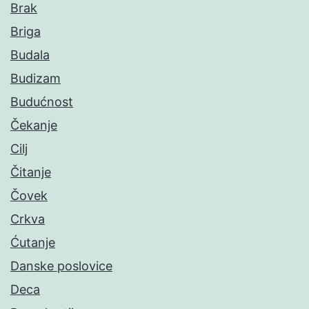
Brak
Briga
Budala
Budizam
Budućnost
Čekanje
Cilj
Čitanje
Čovek
Crkva
Ćutanje
Danske poslovice
Deca