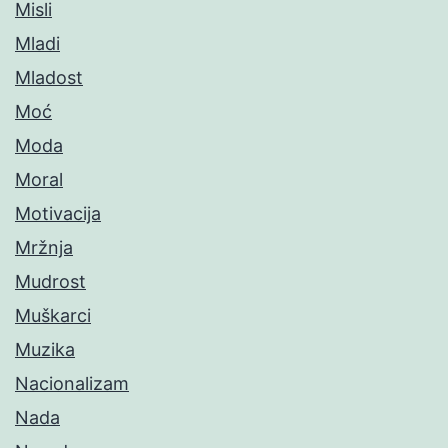
Misli
Mladi
Mladost
Moć
Moda
Moral
Motivacija
Mržnja
Mudrost
Muškarci
Muzika
Nacionalizam
Nada