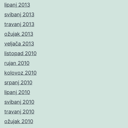
lipanj 2013
svibanj 2013
travanj 2013
ožujak 2013
veljača 2013
listopad 2010
rujan 2010
kolovoz 2010
srpanj 2010
lipanj 2010
svibanj 2010
travanj 2010
ožujak 2010