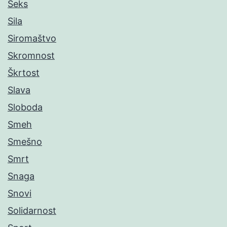
Seks
Sila
Siromaštvo
Skromnost
Škrtost
Slava
Sloboda
Smeh
Smešno
Smrt
Snaga
Snovi
Solidarnost