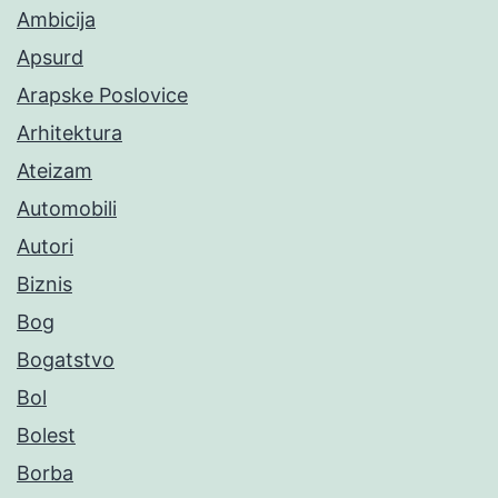
Ambicija
Apsurd
Arapske Poslovice
Arhitektura
Ateizam
Automobili
Autori
Biznis
Bog
Bogatstvo
Bol
Bolest
Borba