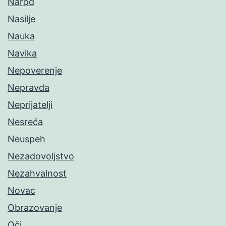
Narod
Nasilje
Nauka
Navika
Nepoverenje
Nepravda
Neprijatelji
Nesreća
Neuspeh
Nezadovoljstvo
Nezahvalnost
Novac
Obrazovanje
Oči