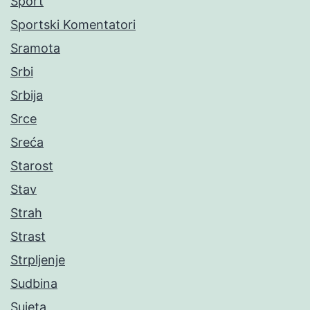
Sport
Sportski Komentatori
Sramota
Srbi
Srbija
Srce
Sreća
Starost
Stav
Strah
Strast
Strpljenje
Sudbina
Sujeta