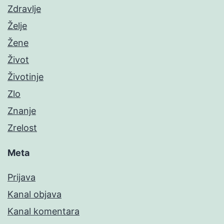
Zdravlje
Želje
Žene
Život
Životinje
Zlo
Znanje
Zrelost
Meta
Prijava
Kanal objava
Kanal komentara