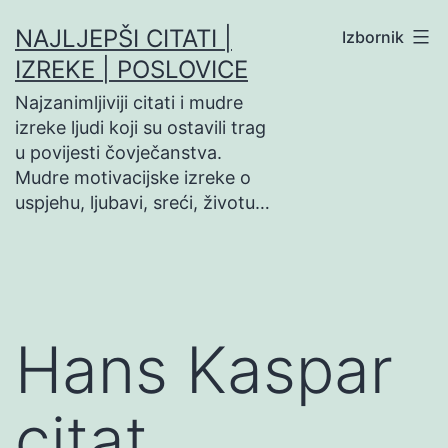
Preskoči
NAJLJEPŠI CITATI |
Izbornik
na
IZREKE | POSLOVICE
sadržaj
Najzanimljiviji citati i mudre
izreke ljudi koji su ostavili trag
u povijesti čovječanstva.
Mudre motivacijske izreke o
uspjehu, ljubavi, sreći, životu…
Hans Kaspar
citat