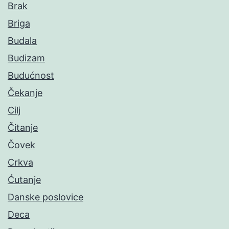
Brak
Briga
Budala
Budizam
Budućnost
Čekanje
Cilj
Čitanje
Čovek
Crkva
Ćutanje
Danske poslovice
Deca