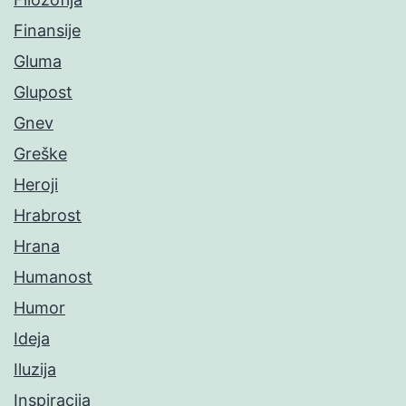
Finansije
Gluma
Glupost
Gnev
Greške
Heroji
Hrabrost
Hrana
Humanost
Humor
Ideja
Iluzija
Inspiracija