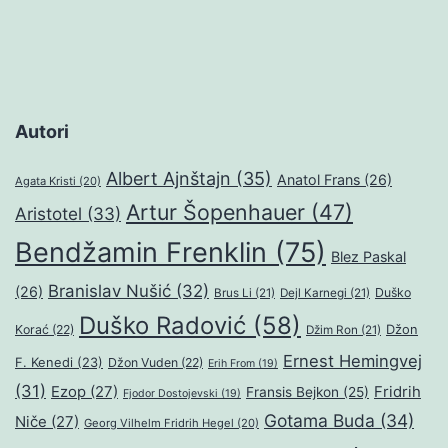
Autori
Albert Ajnštajn
(35)
Anatol Frans
(26)
Agata Kristi
(20)
Artur Šopenhauer
(47)
Aristotel
(33)
Bendžamin Frenklin
(75)
Blez Paskal
Branislav Nušić
(32)
(26)
Duško
Brus Li
(21)
Dejl Karnegi
(21)
Duško Radović
(58)
Džon
Korać
(22)
Džim Ron
(21)
Ernest Hemingvej
F. Kenedi
(23)
Džon Vuden
(22)
Erih From
(19)
(31)
Ezop
(27)
Fridrih
Fransis Bejkon
(25)
Fjodor Dostojevski
(19)
Gotama Buda
(34)
Niče
(27)
Georg Vilhelm Fridrih Hegel
(20)