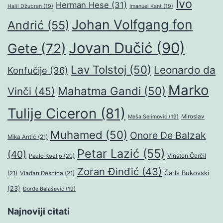
Ivo
Herman Hese
(31)
Halil Džubran
(19)
Imanuel Kant
(19)
Johan Volfgang fon
Andrić
(55)
Jovan Dučić
(90)
Gete
(72)
Lav Tolstoj
(50)
Leonardo da
Konfučije
(36)
Marko
Mahatma Gandi
(50)
Vinči
(45)
Tulije Ciceron
(81)
Miroslav
Meša Selimović
(19)
Muhamed
(50)
Onore De Balzak
Mika Antić
(21)
Petar Lazić
(55)
(40)
Paulo Koeljo
(20)
Vinston Čerčil
Zoran Đinđić
(43)
Čarls Bukovski
(21)
Vladan Desnica
(21)
(23)
Đorđe Balašević
(19)
Najnoviji citati