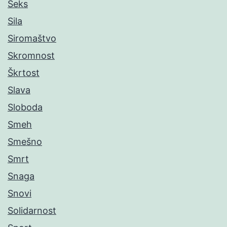
Seks
Sila
Siromaštvo
Skromnost
Škrtost
Slava
Sloboda
Smeh
Smešno
Smrt
Snaga
Snovi
Solidarnost