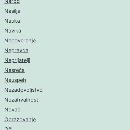
Narod
Nasilje
Nauka
Navika
Nepoverenje
Nepravda
Neprijatelji
Nesreća
Neuspeh
Nezadovoljstvo
Nezahvalnost
Novac
Obrazovanje
Oči