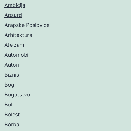
Ambicija
Apsurd
Arapske Poslovice
Arhitektura
Ateizam
Automobili
Autori
Biznis
Bog
Bogatstvo
Bol
Bolest
Borba