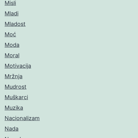
Misli
Mladi
Mladost
Moć
Moda
Moral
Motivacija
Mržnja
Mudrost
Muškarci
Muzika
Nacionalizam
Nada