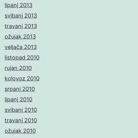
lipanj 2013
svibanj 2013
travanj 2013
ožujak 2013
veljača 2013
listopad 2010
rujan 2010
kolovoz 2010
srpanj 2010
lipanj 2010
svibanj 2010
travanj 2010
ožujak 2010