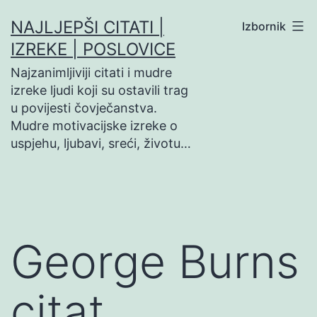
Preskoči
NAJLJEPŠI CITATI |
Izbornik
na
IZREKE | POSLOVICE
sadržaj
Najzanimljiviji citati i mudre
izreke ljudi koji su ostavili trag
u povijesti čovječanstva.
Mudre motivacijske izreke o
uspjehu, ljubavi, sreći, životu…
George Burns
citat