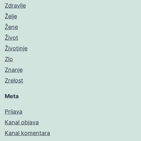
Zdravlje
Želje
Žene
Život
Životinje
Zlo
Znanje
Zrelost
Meta
Prijava
Kanal objava
Kanal komentara