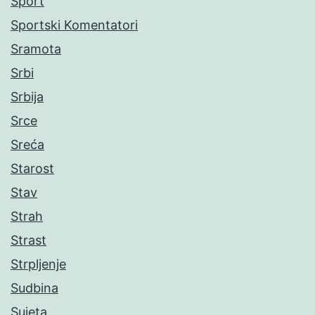
Sport
Sportski Komentatori
Sramota
Srbi
Srbija
Srce
Sreća
Starost
Stav
Strah
Strast
Strpljenje
Sudbina
Sujeta