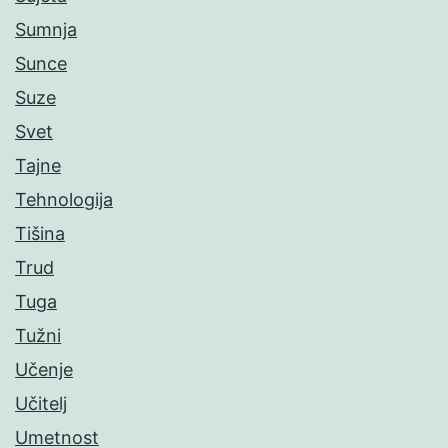
Sumnja
Sunce
Suze
Svet
Tajne
Tehnologija
Tišina
Trud
Tuga
Tužni
Učenje
Učitelj
Umetnost