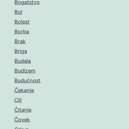
Bogatstvo
Bol
Bolest
Borba
Brak
Briga
Budala
Budizam
Budućnost
Čekanje
Cilj
Čitanje
Čovek