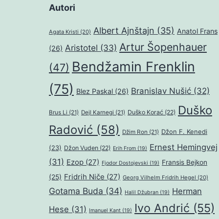
Autori
Albert Ajnštajn
(35)
Anatol Frans
Agata Kristi
(20)
Artur Šopenhauer
Aristotel
(33)
(26)
Bendžamin Frenklin
(47)
(75)
Branislav Nušić
(32)
Blez Paskal
(26)
Duško
Duško Korać
(22)
Brus Li
(21)
Dejl Karnegi
(21)
Radović
(58)
Džon F. Kenedi
Džim Ron
(21)
Ernest Hemingvej
(23)
Džon Vuden
(22)
Erih From
(19)
(31)
Ezop
(27)
Fransis Bejkon
Fjodor Dostojevski
(19)
Fridrih Niče
(27)
(25)
Georg Vilhelm Fridrih Hegel
(20)
Gotama Buda
(34)
Herman
Halil Džubran
(19)
Ivo Andrić
(55)
Hese
(31)
Imanuel Kant
(19)