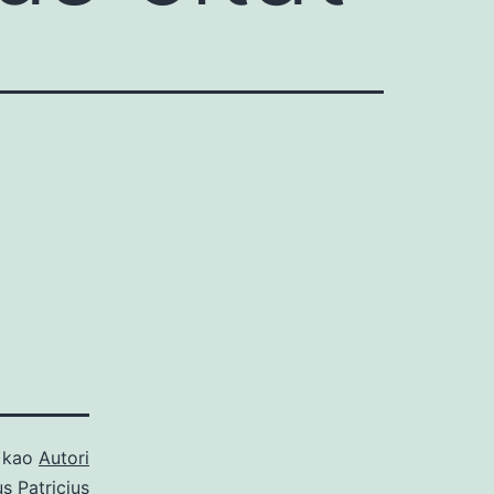
o kao
Autori
s Patricius