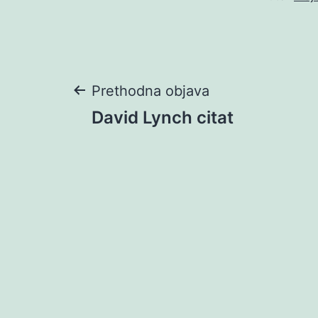
Navigacija
Prethodna objava
David Lynch citat
objava