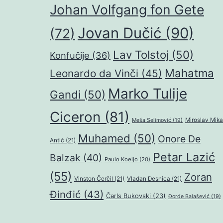
Johan Volfgang fon Gete
Jovan Dučić
(90)
(72)
Lav Tolstoj
(50)
Konfučije
(36)
Mahatma
Leonardo da Vinči
(45)
Marko Tulije
Gandi
(50)
Ciceron
(81)
Miroslav Mika
Meša Selimović
(19)
Muhamed
(50)
Onore De
Antić
(21)
Petar Lazić
Balzak
(40)
Paulo Koeljo
(20)
(55)
Zoran
Vinston Čerčil
(21)
Vladan Desnica
(21)
Đinđić
(43)
Čarls Bukovski
(23)
Đorđe Balašević
(19)