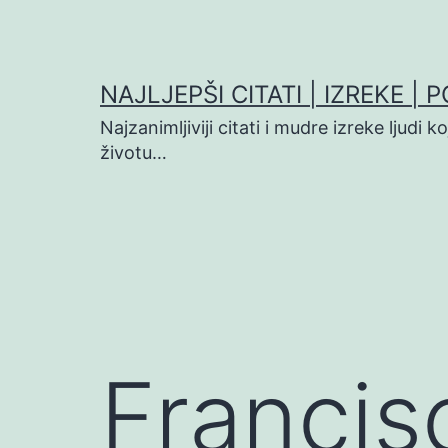
Preskoči
na
sadržaj
NAJLJEPŠI CITATI | IZREKE | 
Najzanimljiviji citati i mudre izreke ljudi 
životu…
Francisc