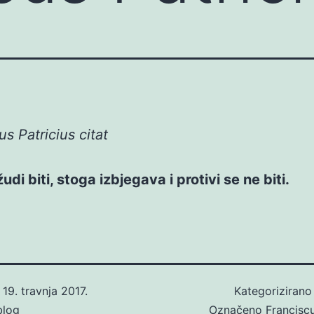
us Patricius citat
udi biti, stoga izbjegava i protivi se ne biti.
o
19. travnja 2017.
Kategoriziran
blog
Označeno
Franciscu