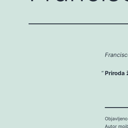
Francisc
Priroda ž
Objavljen
Autor
moj