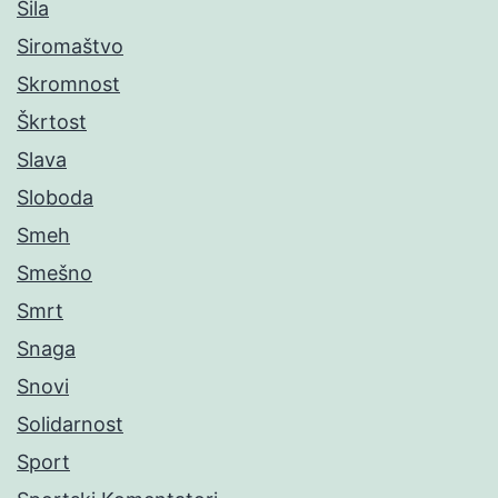
Sila
Siromaštvo
Skromnost
Škrtost
Slava
Sloboda
Smeh
Smešno
Smrt
Snaga
Snovi
Solidarnost
Sport