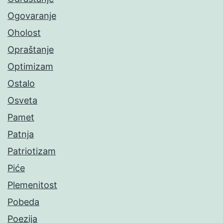
Ogovaranje
Oholost
Opraštanje
Optimizam
Ostalo
Osveta
Pamet
Patnja
Patriotizam
Piće
Plemenitost
Pobeda
Poezija