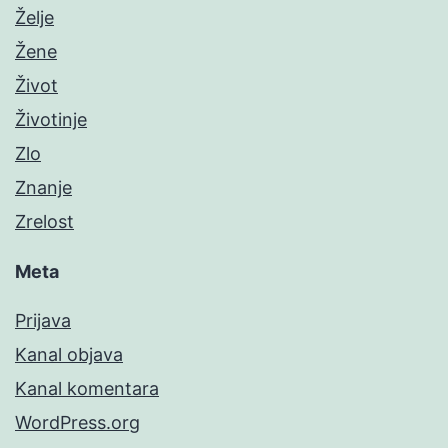
Želje
Žene
Život
Životinje
Zlo
Znanje
Zrelost
Meta
Prijava
Kanal objava
Kanal komentara
WordPress.org