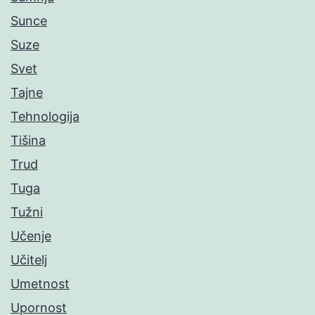
Sunce
Suze
Svet
Tajne
Tehnologija
Tišina
Trud
Tuga
Tužni
Učenje
Učitelj
Umetnost
Upornost