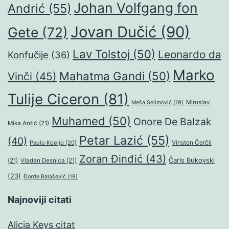
Johan Volfgang fon
Andrić
(55)
Jovan Dučić
(90)
Gete
(72)
Lav Tolstoj
(50)
Leonardo da
Konfučije
(36)
Marko
Mahatma Gandi
(50)
Vinči
(45)
Tulije Ciceron
(81)
Miroslav
Meša Selimović
(19)
Muhamed
(50)
Onore De Balzak
Mika Antić
(21)
Petar Lazić
(55)
(40)
Paulo Koeljo
(20)
Vinston Čerčil
Zoran Đinđić
(43)
Čarls Bukovski
(21)
Vladan Desnica
(21)
(23)
Đorđe Balašević
(19)
Najnoviji citati
Alicia Keys citat