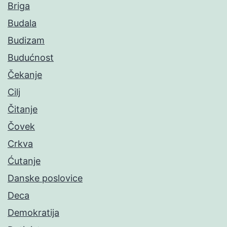
Briga
Budala
Budizam
Budućnost
Čekanje
Cilj
Čitanje
Čovek
Crkva
Ćutanje
Danske poslovice
Deca
Demokratija