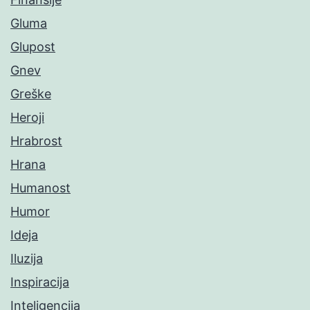
Gluma
Glupost
Gnev
Greške
Heroji
Hrabrost
Hrana
Humanost
Humor
Ideja
Iluzija
Inspiracija
Inteligencija