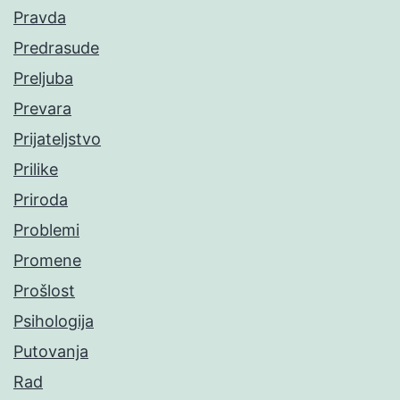
Pravda
Predrasude
Preljuba
Prevara
Prijateljstvo
Prilike
Priroda
Problemi
Promene
Prošlost
Psihologija
Putovanja
Rad