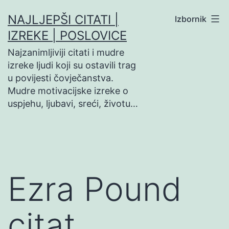
Preskoči
NAJLJEPŠI CITATI |
Izbornik
na
IZREKE | POSLOVICE
sadržaj
Najzanimljiviji citati i mudre
izreke ljudi koji su ostavili trag
u povijesti čovječanstva.
Mudre motivacijske izreke o
uspjehu, ljubavi, sreći, životu…
Ezra Pound
citat