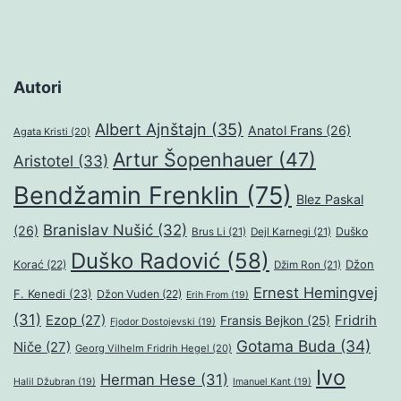
Autori
Albert Ajnštajn
(35)
Anatol Frans
(26)
Agata Kristi
(20)
Artur Šopenhauer
(47)
Aristotel
(33)
Bendžamin Frenklin
(75)
Blez Paskal
Branislav Nušić
(32)
(26)
Duško
Brus Li
(21)
Dejl Karnegi
(21)
Duško Radović
(58)
Džon
Korać
(22)
Džim Ron
(21)
Ernest Hemingvej
F. Kenedi
(23)
Džon Vuden
(22)
Erih From
(19)
(31)
Ezop
(27)
Fridrih
Fransis Bejkon
(25)
Fjodor Dostojevski
(19)
Gotama Buda
(34)
Niče
(27)
Georg Vilhelm Fridrih Hegel
(20)
Ivo
Herman Hese
(31)
Halil Džubran
(19)
Imanuel Kant
(19)