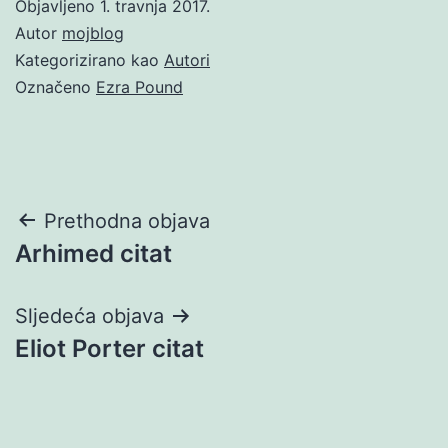
Objavljeno
1. travnja 2017.
Autor
mojblog
Kategorizirano kao
Autori
Označeno
Ezra Pound
Navigacija
Prethodna objava
Arhimed citat
objava
Sljedeća objava
Eliot Porter citat