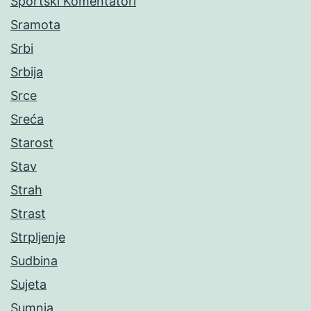
Sportski Komentatori
Sramota
Srbi
Srbija
Srce
Sreća
Starost
Stav
Strah
Strast
Strpljenje
Sudbina
Sujeta
Sumnja