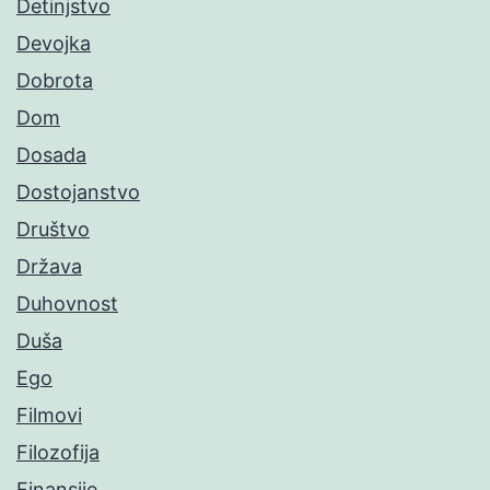
Detinjstvo
Devojka
Dobrota
Dom
Dosada
Dostojanstvo
Društvo
Država
Duhovnost
Duša
Ego
Filmovi
Filozofija
Finansije