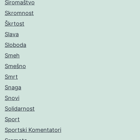
Siromaštvo
Skromnost
Škrtost
Slava
Sloboda
Smeh
Smešno
Smrt
Snaga
Snovi
Solidarnost
Sport
Sportski Komentatori