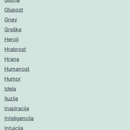
Glupost
Gnev
Greške
Heroji
Hrabrost
Hrana
Humanost
Humor
Ideja
Iluzija
Inspiracija
Inteligencija
Intuicija