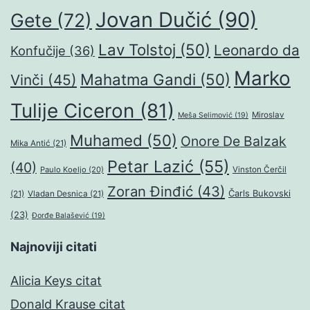
Jovan Dučić
(90)
Gete
(72)
Lav Tolstoj
(50)
Leonardo da
Konfučije
(36)
Marko
Mahatma Gandi
(50)
Vinči
(45)
Tulije Ciceron
(81)
Miroslav
Meša Selimović
(19)
Muhamed
(50)
Onore De Balzak
Mika Antić
(21)
Petar Lazić
(55)
(40)
Paulo Koeljo
(20)
Vinston Čerčil
Zoran Đinđić
(43)
Čarls Bukovski
(21)
Vladan Desnica
(21)
(23)
Đorđe Balašević
(19)
Najnoviji citati
Alicia Keys citat
Donald Krause citat