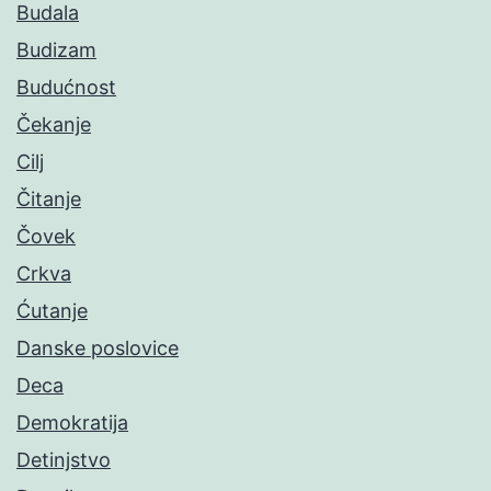
Budala
Budizam
Budućnost
Čekanje
Cilj
Čitanje
Čovek
Crkva
Ćutanje
Danske poslovice
Deca
Demokratija
Detinjstvo