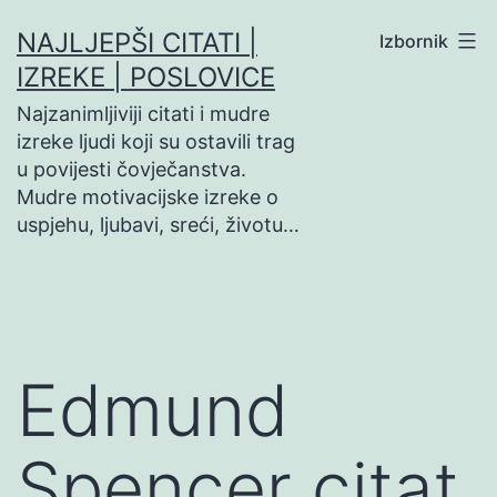
Preskoči
NAJLJEPŠI CITATI |
Izbornik
na
IZREKE | POSLOVICE
sadržaj
Najzanimljiviji citati i mudre
izreke ljudi koji su ostavili trag
u povijesti čovječanstva.
Mudre motivacijske izreke o
uspjehu, ljubavi, sreći, životu…
Edmund
Spencer citat