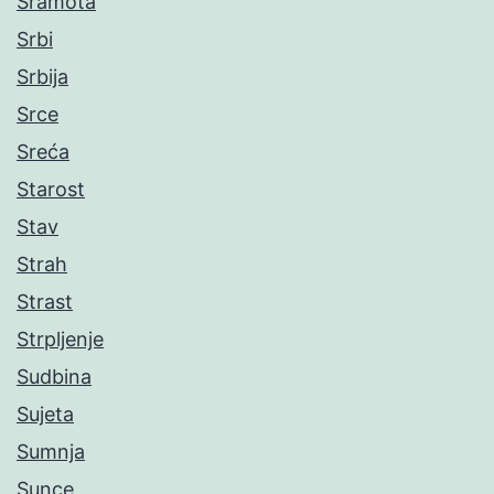
Sramota
Srbi
Srbija
Srce
Sreća
Starost
Stav
Strah
Strast
Strpljenje
Sudbina
Sujeta
Sumnja
Sunce