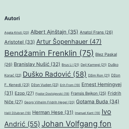
Autori
Albert Ajnštajn
(35)
Anatol Frans
(26)
Agata Kristi
(20)
Artur Šopenhauer
(47)
Aristotel
(33)
Bendžamin Frenklin
(75)
Blez Paskal
Branislav Nušić
(32)
(26)
Duško
Brus Li
(21)
Dejl Karnegi
(21)
Duško Radović
(58)
Džon
Korać
(22)
Džim Ron
(21)
Ernest Hemingvej
F. Kenedi
(23)
Džon Vuden
(22)
Erih From
(19)
(31)
Ezop
(27)
Fridrih
Fransis Bejkon
(25)
Fjodor Dostojevski
(19)
Gotama Buda
(34)
Niče
(27)
Georg Vilhelm Fridrih Hegel
(20)
Ivo
Herman Hese
(31)
Halil Džubran
(19)
Imanuel Kant
(19)
Johan Volfgang fon
Andrić
(55)