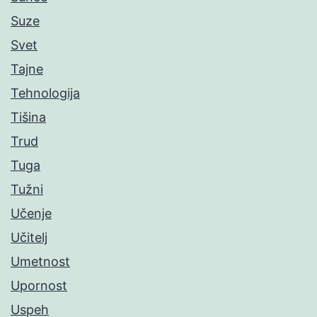
Suze
Svet
Tajne
Tehnologija
Tišina
Trud
Tuga
Tužni
Učenje
Učitelj
Umetnost
Upornost
Uspeh