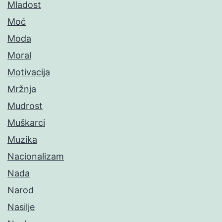
Mladost
Moć
Moda
Moral
Motivacija
Mržnja
Mudrost
Muškarci
Muzika
Nacionalizam
Nada
Narod
Nasilje