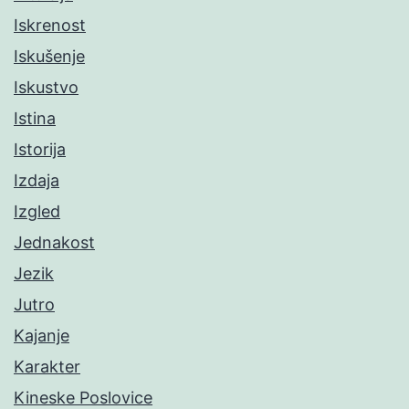
Iskrenost
Iskušenje
Iskustvo
Istina
Istorija
Izdaja
Izgled
Jednakost
Jezik
Jutro
Kajanje
Karakter
Kineske Poslovice