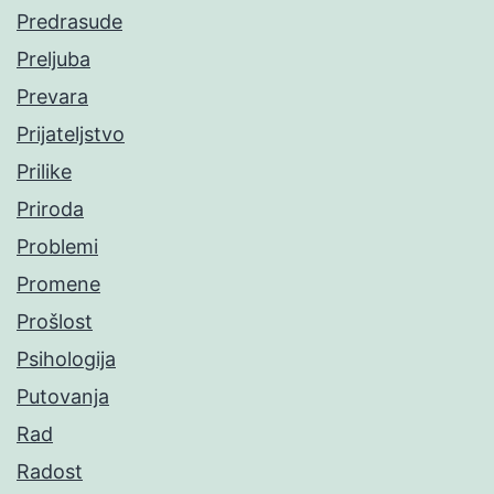
Predrasude
Preljuba
Prevara
Prijateljstvo
Prilike
Priroda
Problemi
Promene
Prošlost
Psihologija
Putovanja
Rad
Radost