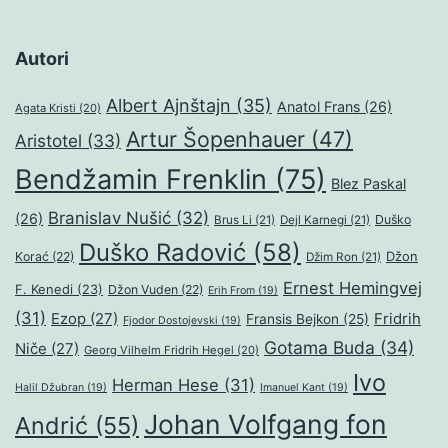
Autori
Albert Ajnštajn
(35)
Anatol Frans
(26)
Agata Kristi
(20)
Artur Šopenhauer
(47)
Aristotel
(33)
Bendžamin Frenklin
(75)
Blez Paskal
Branislav Nušić
(32)
(26)
Duško
Brus Li
(21)
Dejl Karnegi
(21)
Duško Radović
(58)
Džon
Korać
(22)
Džim Ron
(21)
Ernest Hemingvej
F. Kenedi
(23)
Džon Vuden
(22)
Erih From
(19)
(31)
Ezop
(27)
Fridrih
Fransis Bejkon
(25)
Fjodor Dostojevski
(19)
Gotama Buda
(34)
Niče
(27)
Georg Vilhelm Fridrih Hegel
(20)
Ivo
Herman Hese
(31)
Halil Džubran
(19)
Imanuel Kant
(19)
Johan Volfgang fon
Andrić
(55)