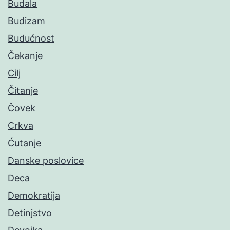
Budala
Budizam
Budućnost
Čekanje
Cilj
Čitanje
Čovek
Crkva
Ćutanje
Danske poslovice
Deca
Demokratija
Detinjstvo