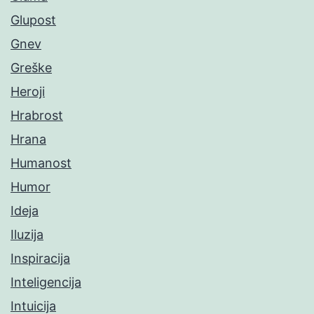
Glupost
Gnev
Greške
Heroji
Hrabrost
Hrana
Humanost
Humor
Ideja
Iluzija
Inspiracija
Inteligencija
Intuicija