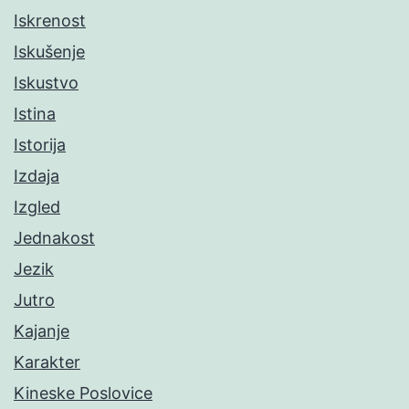
Iskrenost
Iskušenje
Iskustvo
Istina
Istorija
Izdaja
Izgled
Jednakost
Jezik
Jutro
Kajanje
Karakter
Kineske Poslovice