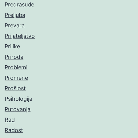
Predrasude
Preljuba
Prevara
Prijateljstvo
Prilike
Priroda
Problemi
Promene
Prošlost
Psihologija
Putovanja
Rad
Radost