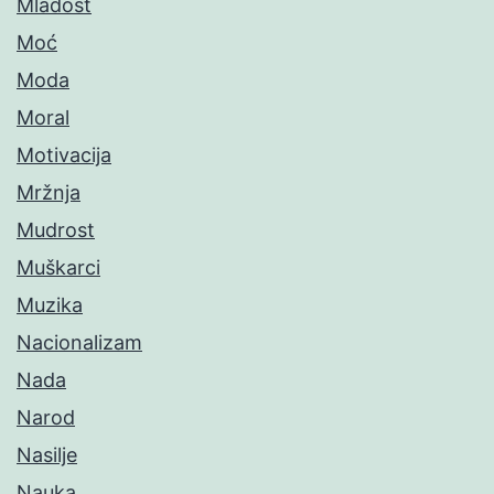
Mladost
Moć
Moda
Moral
Motivacija
Mržnja
Mudrost
Muškarci
Muzika
Nacionalizam
Nada
Narod
Nasilje
Nauka