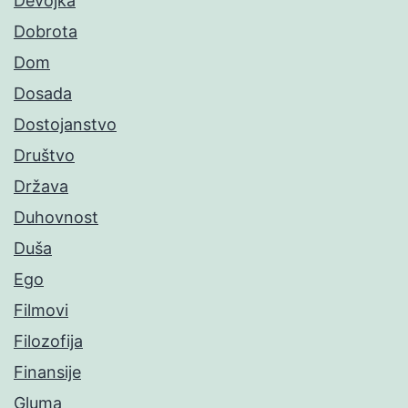
Devojka
Dobrota
Dom
Dosada
Dostojanstvo
Društvo
Država
Duhovnost
Duša
Ego
Filmovi
Filozofija
Finansije
Gluma