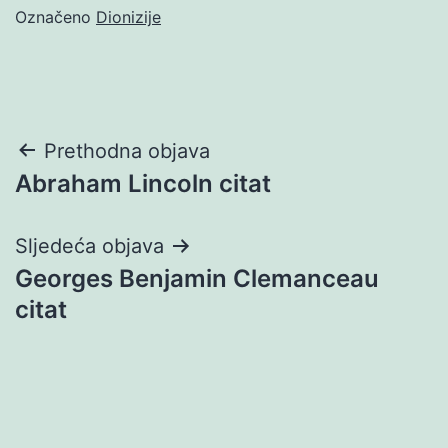
Označeno
Dionizije
Navigacija
Prethodna objava
Abraham Lincoln citat
objava
Sljedeća objava
Georges Benjamin Clemanceau
citat