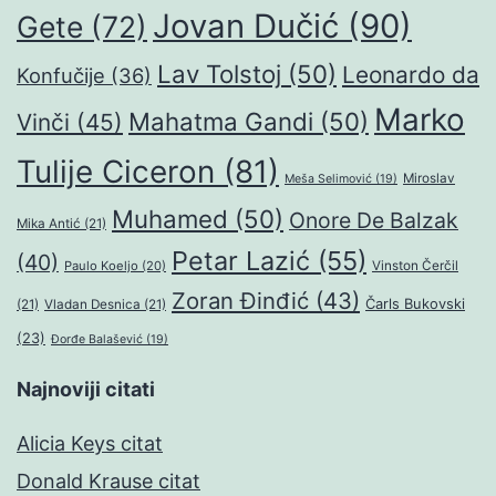
Jovan Dučić
(90)
Gete
(72)
Lav Tolstoj
(50)
Leonardo da
Konfučije
(36)
Marko
Mahatma Gandi
(50)
Vinči
(45)
Tulije Ciceron
(81)
Miroslav
Meša Selimović
(19)
Muhamed
(50)
Onore De Balzak
Mika Antić
(21)
Petar Lazić
(55)
(40)
Paulo Koeljo
(20)
Vinston Čerčil
Zoran Đinđić
(43)
Čarls Bukovski
(21)
Vladan Desnica
(21)
(23)
Đorđe Balašević
(19)
Najnoviji citati
Alicia Keys citat
Donald Krause citat