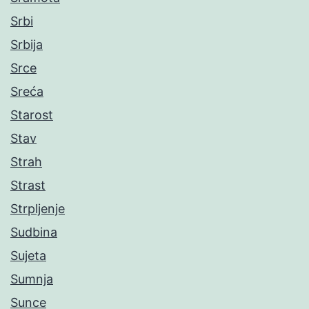
Srbi
Srbija
Srce
Sreća
Starost
Stav
Strah
Strast
Strpljenje
Sudbina
Sujeta
Sumnja
Sunce