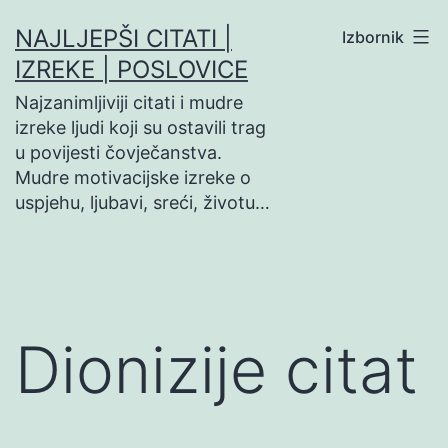
Preskoči
NAJLJEPŠI CITATI |
Izbornik
na
IZREKE | POSLOVICE
sadržaj
Najzanimljiviji citati i mudre
izreke ljudi koji su ostavili trag
u povijesti čovječanstva.
Mudre motivacijske izreke o
uspjehu, ljubavi, sreći, životu…
Dionizije citat