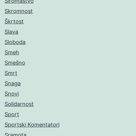
Siromaštvo
Skromnost
Škrtost
Slava
Sloboda
Smeh
Smešno
Smrt
Snaga
Snovi
Solidarnost
Sport
Sportski Komentatori
Sramota