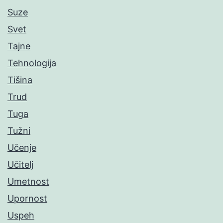
Suze
Svet
Tajne
Tehnologija
Tišina
Trud
Tuga
Tužni
Učenje
Učitelj
Umetnost
Upornost
Uspeh