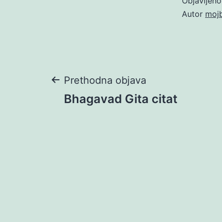
Objavljen
Autor
moj
Navigacija
Prethodna objava
Bhagavad Gita citat
objava