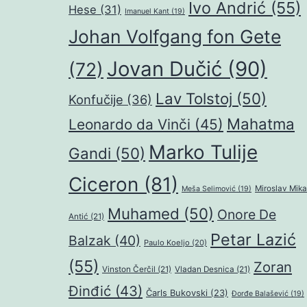
Ivo Andrić
(55)
Hese
(31)
Imanuel Kant
(19)
Johan Volfgang fon Gete
Jovan Dučić
(90)
(72)
Lav Tolstoj
(50)
Konfučije
(36)
Mahatma
Leonardo da Vinči
(45)
Marko Tulije
Gandi
(50)
Ciceron
(81)
Miroslav Mika
Meša Selimović
(19)
Muhamed
(50)
Onore De
Antić
(21)
Petar Lazić
Balzak
(40)
Paulo Koeljo
(20)
(55)
Zoran
Vinston Čerčil
(21)
Vladan Desnica
(21)
Đinđić
(43)
Čarls Bukovski
(23)
Đorđe Balašević
(19)