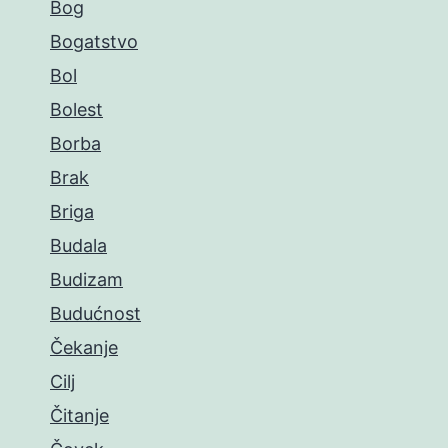
Bog
Bogatstvo
Bol
Bolest
Borba
Brak
Briga
Budala
Budizam
Budućnost
Čekanje
Cilj
Čitanje