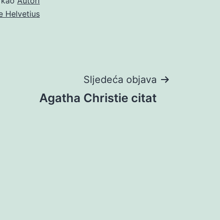
o kao
Autori
e Helvetius
Sljedeća objava
Agatha Christie citat