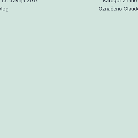
o
15. travnja 2017.
Kategoriziran
blog
Označeno
Claud