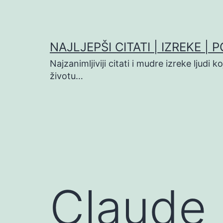
Preskoči
na
sadržaj
NAJLJEPŠI CITATI | IZREKE | 
Najzanimljiviji citati i mudre izreke ljudi 
životu…
Claude 