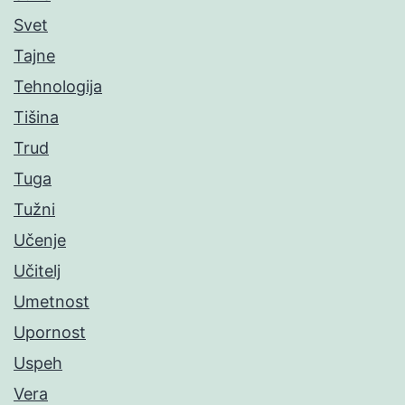
Svet
Tajne
Tehnologija
Tišina
Trud
Tuga
Tužni
Učenje
Učitelj
Umetnost
Upornost
Uspeh
Vera