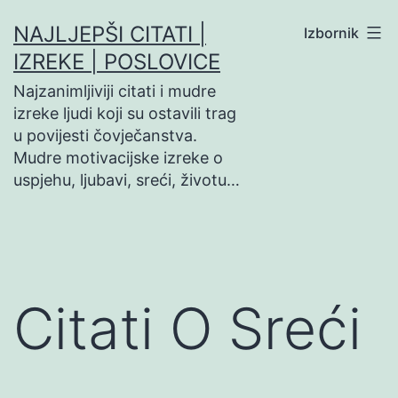
Preskoči
NAJLJEPŠI CITATI |
Izbornik
na
IZREKE | POSLOVICE
sadržaj
Najzanimljiviji citati i mudre
izreke ljudi koji su ostavili trag
u povijesti čovječanstva.
Mudre motivacijske izreke o
uspjehu, ljubavi, sreći, životu…
Citati O Sreći