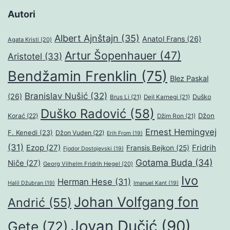
Autori
Albert Ajnštajn
(35)
Anatol Frans
(26)
Agata Kristi
(20)
Artur Šopenhauer
(47)
Aristotel
(33)
Bendžamin Frenklin
(75)
Blez Paskal
Branislav Nušić
(32)
(26)
Duško
Brus Li
(21)
Dejl Karnegi
(21)
Duško Radović
(58)
Džon
Korać
(22)
Džim Ron
(21)
Ernest Hemingvej
F. Kenedi
(23)
Džon Vuden
(22)
Erih From
(19)
(31)
Ezop
(27)
Fridrih
Fransis Bejkon
(25)
Fjodor Dostojevski
(19)
Gotama Buda
(34)
Niče
(27)
Georg Vilhelm Fridrih Hegel
(20)
Ivo
Herman Hese
(31)
Halil Džubran
(19)
Imanuel Kant
(19)
Johan Volfgang fon
Andrić
(55)
Jovan Dučić
(90)
Gete
(72)