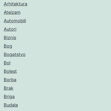
Arhitektura
Ateizam
Automobili
Autori
Biznis
Bog
Bogatstvo
Bol
Bolest
Borba
Brak
Briga
Budala