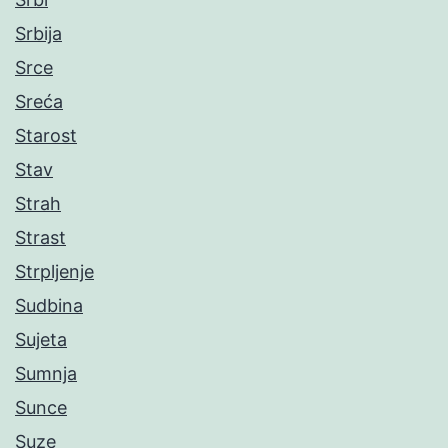
Srbija
Srce
Sreća
Starost
Stav
Strah
Strast
Strpljenje
Sudbina
Sujeta
Sumnja
Sunce
Suze