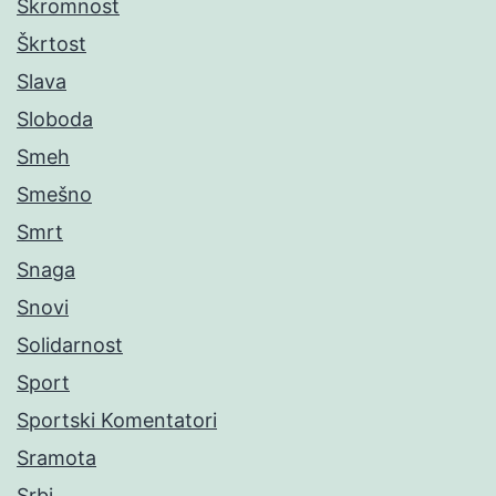
Skromnost
Škrtost
Slava
Sloboda
Smeh
Smešno
Smrt
Snaga
Snovi
Solidarnost
Sport
Sportski Komentatori
Sramota
Srbi