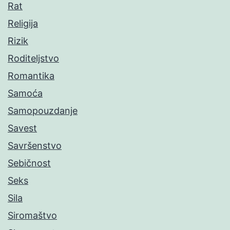
Rat
Religija
Rizik
Roditeljstvo
Romantika
Samoća
Samopouzdanje
Savest
Savršenstvo
Sebičnost
Seks
Sila
Siromaštvo