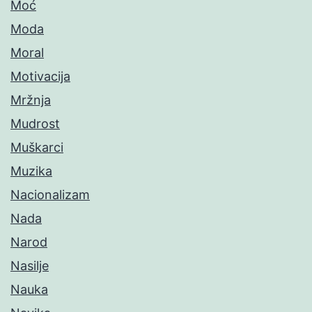
Moć
Moda
Moral
Motivacija
Mržnja
Mudrost
Muškarci
Muzika
Nacionalizam
Nada
Narod
Nasilje
Nauka