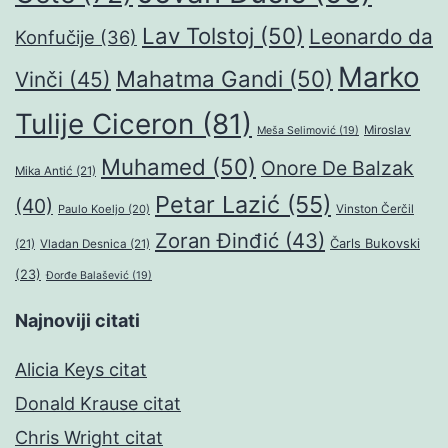
Lav Tolstoj
(50)
Leonardo da
Konfučije
(36)
Marko
Mahatma Gandi
(50)
Vinči
(45)
Tulije Ciceron
(81)
Miroslav
Meša Selimović
(19)
Muhamed
(50)
Onore De Balzak
Mika Antić
(21)
Petar Lazić
(55)
(40)
Paulo Koeljo
(20)
Vinston Čerčil
Zoran Đinđić
(43)
Čarls Bukovski
(21)
Vladan Desnica
(21)
(23)
Đorđe Balašević
(19)
Najnoviji citati
Alicia Keys citat
Donald Krause citat
Chris Wright citat