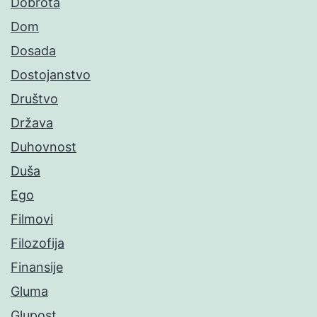
Dobrota
Dom
Dosada
Dostojanstvo
Društvo
Država
Duhovnost
Duša
Ego
Filmovi
Filozofija
Finansije
Gluma
Glupost