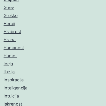
Gnev
Greške
Heroji
Hrabrost
Hrana
Humanost
Humor
Ideja
Iluzija
Inspiracija
Inteligencija
Intuicija
Iskrenost