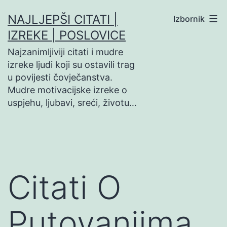
Preskoči
NAJLJEPŠI CITATI |
Izbornik
na
IZREKE | POSLOVICE
sadržaj
Najzanimljiviji citati i mudre
izreke ljudi koji su ostavili trag
u povijesti čovječanstva.
Mudre motivacijske izreke o
uspjehu, ljubavi, sreći, životu…
Citati O
Putovanjima