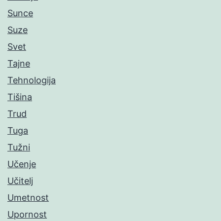
Sunce
Suze
Svet
Tajne
Tehnologija
Tišina
Trud
Tuga
Tužni
Učenje
Učitelj
Umetnost
Upornost