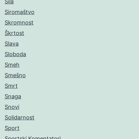
Sila
Siromaštvo
Skromnost
Škrtost
Slava
Sloboda
Smeh
Smešno
Smrt
Snaga
Snovi
Solidarnost
Sport
Sportski Komentatori