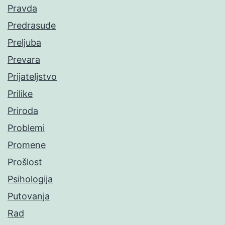
Pravda
Predrasude
Preljuba
Prevara
Prijateljstvo
Prilike
Priroda
Problemi
Promene
Prošlost
Psihologija
Putovanja
Rad