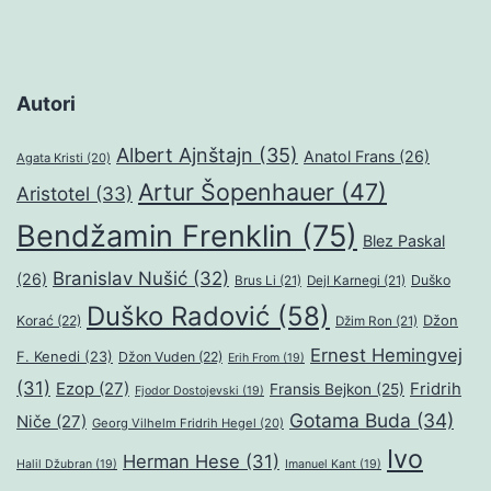
Autori
Albert Ajnštajn
(35)
Anatol Frans
(26)
Agata Kristi
(20)
Artur Šopenhauer
(47)
Aristotel
(33)
Bendžamin Frenklin
(75)
Blez Paskal
Branislav Nušić
(32)
(26)
Duško
Brus Li
(21)
Dejl Karnegi
(21)
Duško Radović
(58)
Džon
Korać
(22)
Džim Ron
(21)
Ernest Hemingvej
F. Kenedi
(23)
Džon Vuden
(22)
Erih From
(19)
(31)
Ezop
(27)
Fridrih
Fransis Bejkon
(25)
Fjodor Dostojevski
(19)
Gotama Buda
(34)
Niče
(27)
Georg Vilhelm Fridrih Hegel
(20)
Ivo
Herman Hese
(31)
Halil Džubran
(19)
Imanuel Kant
(19)