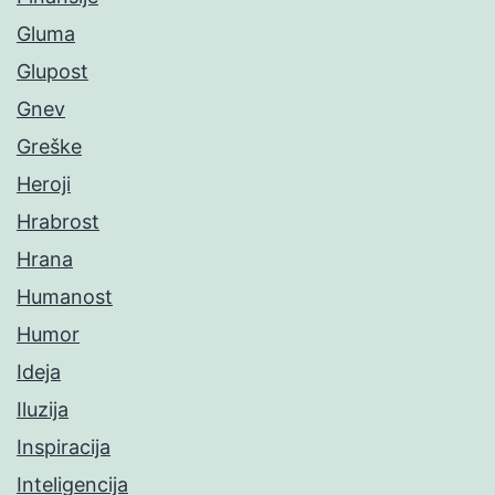
Gluma
Glupost
Gnev
Greške
Heroji
Hrabrost
Hrana
Humanost
Humor
Ideja
Iluzija
Inspiracija
Inteligencija