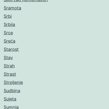
Sramota
Srbi
Srbija
Srce
Sreća
Starost
Stav
Strah
Strast
Strpljenje
Sudbina
Sujeta
Sumnja