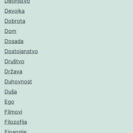
Detinjstvo
Devojka
Dobrota
Dom
Dosada
Dostojanstvo
Društvo
Država
Duhovnost
Duša
Ego
Filmovi
Filozofija
Finansije