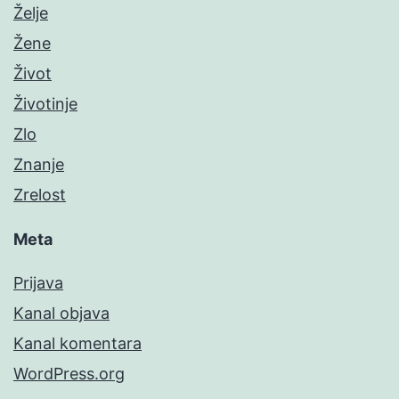
Želje
Žene
Život
Životinje
Zlo
Znanje
Zrelost
Meta
Prijava
Kanal objava
Kanal komentara
WordPress.org