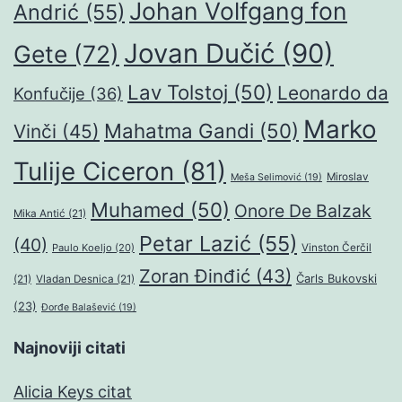
Johan Volfgang fon
Andrić
(55)
Jovan Dučić
(90)
Gete
(72)
Lav Tolstoj
(50)
Leonardo da
Konfučije
(36)
Marko
Mahatma Gandi
(50)
Vinči
(45)
Tulije Ciceron
(81)
Miroslav
Meša Selimović
(19)
Muhamed
(50)
Onore De Balzak
Mika Antić
(21)
Petar Lazić
(55)
(40)
Paulo Koeljo
(20)
Vinston Čerčil
Zoran Đinđić
(43)
Čarls Bukovski
(21)
Vladan Desnica
(21)
(23)
Đorđe Balašević
(19)
Najnoviji citati
Alicia Keys citat