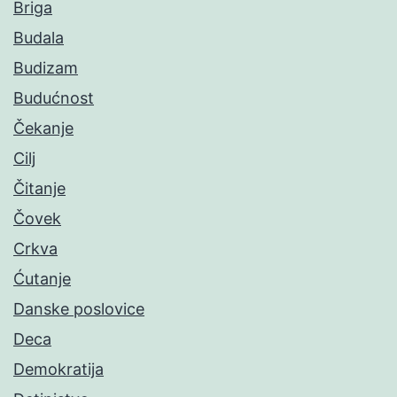
Briga
Budala
Budizam
Budućnost
Čekanje
Cilj
Čitanje
Čovek
Crkva
Ćutanje
Danske poslovice
Deca
Demokratija