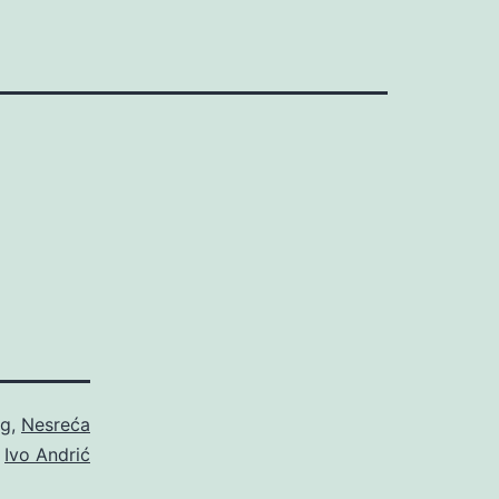
g
,
Nesreća
o
Ivo Andrić