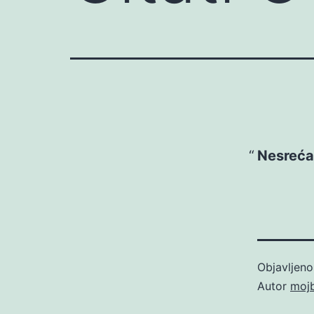
Nesreća 
Objavljen
Autor
moj