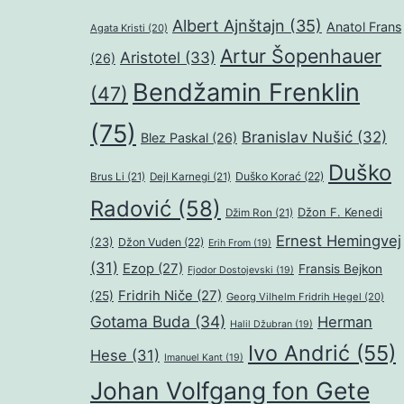
Albert Ajnštajn
(35)
Anatol Frans
Agata Kristi
(20)
Artur Šopenhauer
Aristotel
(33)
(26)
Bendžamin Frenklin
(47)
(75)
Branislav Nušić
(32)
Blez Paskal
(26)
Duško
Duško Korać
(22)
Brus Li
(21)
Dejl Karnegi
(21)
Radović
(58)
Džon F. Kenedi
Džim Ron
(21)
Ernest Hemingvej
(23)
Džon Vuden
(22)
Erih From
(19)
(31)
Ezop
(27)
Fransis Bejkon
Fjodor Dostojevski
(19)
Fridrih Niče
(27)
(25)
Georg Vilhelm Fridrih Hegel
(20)
Gotama Buda
(34)
Herman
Halil Džubran
(19)
Ivo Andrić
(55)
Hese
(31)
Imanuel Kant
(19)
Johan Volfgang fon Gete