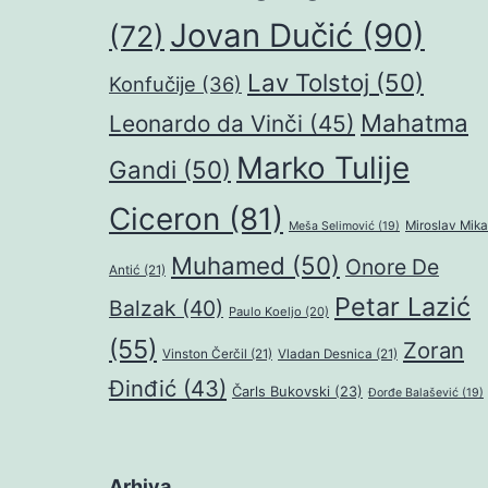
Jovan Dučić
(90)
(72)
Lav Tolstoj
(50)
Konfučije
(36)
Mahatma
Leonardo da Vinči
(45)
Marko Tulije
Gandi
(50)
Ciceron
(81)
Miroslav Mika
Meša Selimović
(19)
Muhamed
(50)
Onore De
Antić
(21)
Petar Lazić
Balzak
(40)
Paulo Koeljo
(20)
(55)
Zoran
Vinston Čerčil
(21)
Vladan Desnica
(21)
Đinđić
(43)
Čarls Bukovski
(23)
Đorđe Balašević
(19)
Arhiva