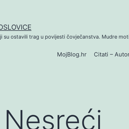
POSLOVICE
koji su ostavili trag u povijesti čovječanstva. Mudre mot
MojBlog.hr
Citati – Autor
O Nesreći