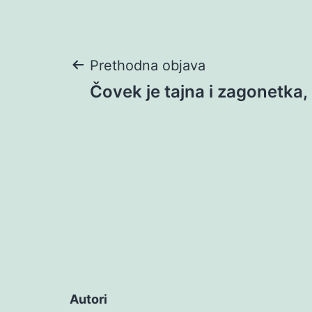
Navigacija
Prethodna objava
Čovek je tajna i zagonetka, 
objava
Autori