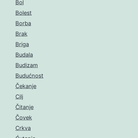
Bol
Bolest
Borba
Brak
Briga
Budala
Budizam
Budućnost
Čekanje
Cilj
Čitanje
Čovek
Crkva