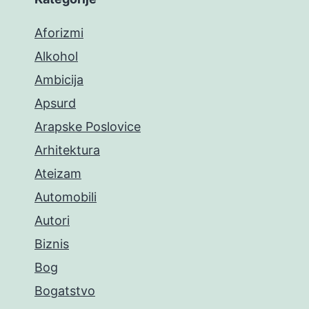
Aforizmi
Alkohol
Ambicija
Apsurd
Arapske Poslovice
Arhitektura
Ateizam
Automobili
Autori
Biznis
Bog
Bogatstvo