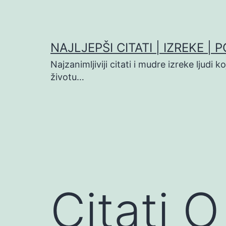
Preskoči
na
sadržaj
NAJLJEPŠI CITATI | IZREKE | 
Najzanimljiviji citati i mudre izreke ljudi 
životu…
Citati 